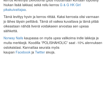
kerros Amethyst Devotionia (plus muutamaan kohtaan töpötelty
hiukan lisää lakkaa) sekä reilu kerros
G & G HK Girl
pikakuivattajaa
.
Tämä levittyy hyvin ja kerros riittää. Kaksi kerrosta olisi varmaan
jo lähes täysin peittävä. Tämä oli vaikea kuvattava ja tämä pitää
oikeastaan nähdä livenä voidakseen arvostaa sen upeaa
säihkettä.
Norway Nails
kaupassa on myös upea valikoima indie lakkoja ja
muita merkkejä. Koodilla ”POLISHAHOLIC” saat -10% alennuksen
ostoksistasi. Kannattaa seurata myös
kaupan
Facebook
ja
Twitter
sivuja.