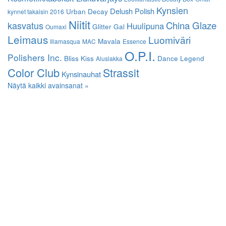
Kynsien
Delush Polish
Urban Decay
kynnet takaisin 2016
Niitit
kasvatus
China Glaze
Huulipuna
Glitter Gal
Oumaxi
Leimaus
Luomiväri
Mavala
Illamasqua
MAC
Essence
O.P.I.
Polishers Inc.
Bliss Kiss
Dance Legend
Aluslakka
Color Club
Strassit
Kynsinauhat
Näytä kaikki avainsanat »