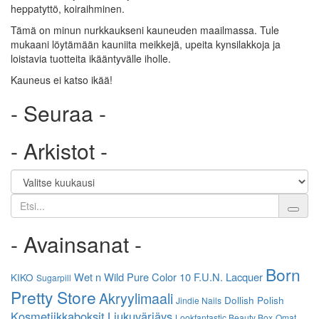
heppatyttö, koiraihminen.
Tämä on minun nurkkaukseni kauneuden maailmassa. Tule
mukaani löytämään kauniita meikkejä, upeita kynsilakkoja ja
loistavia tuotteita ikääntyvälle iholle.
Kauneus ei katso ikää!
- Seuraa -
- Arkistot -
Etsi
- Avainsanat -
Born
Wet n Wild
Pure Color 10
F.U.N. Lacquer
KIKO
Sugarpill
Pretty Store
Akryylimaali
Dollish Polish
Jindie Nails
Kosmetiikkaboksit
Liukuvärjäys
Lookfantastic Beauty Box
Omat