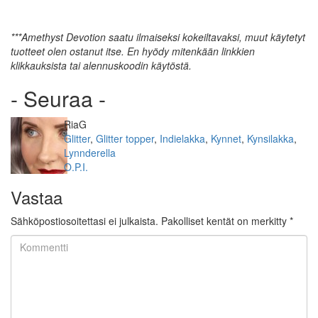
***Amethyst Devotion saatu ilmaiseksi kokeiltavaksi, muut käytetyt
tuotteet olen ostanut itse. En hyödy mitenkään linkkien
klikkauksista tai alennuskoodin käytöstä.
- Seuraa -
Kirjoittaja
RiaG
Kategoriat
Glitter
,
Glitter topper
,
Indielakka
,
Kynnet
,
Kynsilakka
,
Lynnderella
Avainsanat
O.P.I.
Vastaa
Sähköpostiosoitettasi ei julkaista.
Pakolliset kentät on merkitty
*
Kommentti