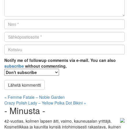
Nimi
*
Email
*
Kotisivu
*
Notify me of followup comments via e-mail. You can also
subscribe
without commenting.
Artikkelien
« Femme Fatale – Noble Garden
Crazy Polish Lady – Yellow Polka Dot Bikini »
selaus
- Minusta -
42-vuotias, kolmen lapsen äiti, vaimo, kauneusalan yrittäjä.
Kosmetiikkaa ja kauniita kynsiä intohimoisesti rakastava, ikuinen