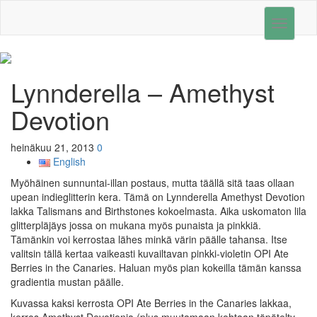
Toggle
navigati
Lynnderella – Amethyst
Devotion
heinäkuu 21, 2013
0
English
Myöhäinen sunnuntai-illan postaus, mutta täällä sitä taas ollaan
upean indieglitterin kera. Tämä on Lynnderella Amethyst Devotion
lakka Talismans and Birthstones kokoelmasta. Aika uskomaton lila
glitterpläjäys jossa on mukana myös punaista ja pinkkiä.
Tämänkin voi kerrostaa lähes minkä värin päälle tahansa. Itse
valitsin tällä kertaa vaikeasti kuvailtavan pinkki-violetin OPI Ate
Berries in the Canaries. Haluan myös pian kokeilla tämän kanssa
gradientia mustan päälle.
Kuvassa kaksi kerrosta OPI Ate Berries in the Canaries lakkaa,