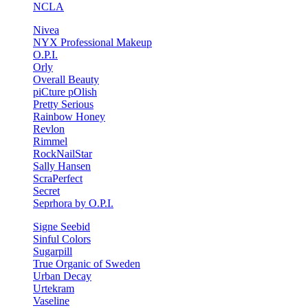
NCLA
Nivea
NYX Professional Makeup
O.P.I.
Orly
Overall Beauty
piCture pOlish
Pretty Serious
Rainbow Honey
Revlon
Rimmel
RockNailStar
Sally Hansen
ScraPerfect
Secret
Seprhora by O.P.I.
Signe Seebid
Sinful Colors
Sugarpill
True Organic of Sweden
Urban Decay
Urtekram
Vaseline