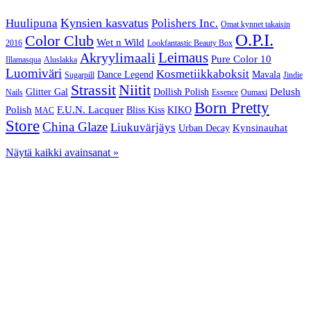
Kynsien kasvatus
Huulipuna
Polishers Inc.
Omat kynnet takaisin
O.P.I.
Color Club
Wet n Wild
2016
Lookfantastic Beauty Box
Akryylimaali
Leimaus
Pure Color 10
Illamasqua
Aluslakka
Luomiväri
Kosmetiikkaboksit
Dance Legend
Mavala
Sugarpill
Jindie
Niitit
Strassit
Delush
Glitter Gal
Dollish Polish
Nails
Essence
Oumaxi
Born Pretty
Polish
F.U.N. Lacquer
Bliss Kiss
KIKO
MAC
Store
China Glaze
Liukuvärjäys
Kynsinauhat
Urban Decay
Näytä kaikki avainsanat »