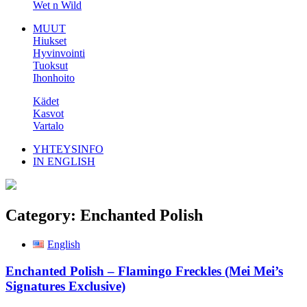
Wet n Wild
MUUT
Hiukset
Hyvinvointi
Tuoksut
Ihonhoito
Kädet
Kasvot
Vartalo
YHTEYSINFO
IN ENGLISH
Category:
Enchanted Polish
English
Enchanted Polish – Flamingo Freckles (Mei Mei’s
Signatures Exclusive)