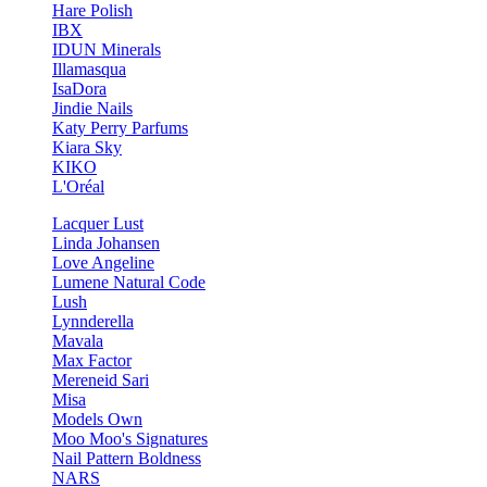
Hare Polish
IBX
IDUN Minerals
Illamasqua
IsaDora
Jindie Nails
Katy Perry Parfums
Kiara Sky
KIKO
L'Oréal
Lacquer Lust
Linda Johansen
Love Angeline
Lumene Natural Code
Lush
Lynnderella
Mavala
Max Factor
Mereneid Sari
Misa
Models Own
Moo Moo's Signatures
Nail Pattern Boldness
NARS