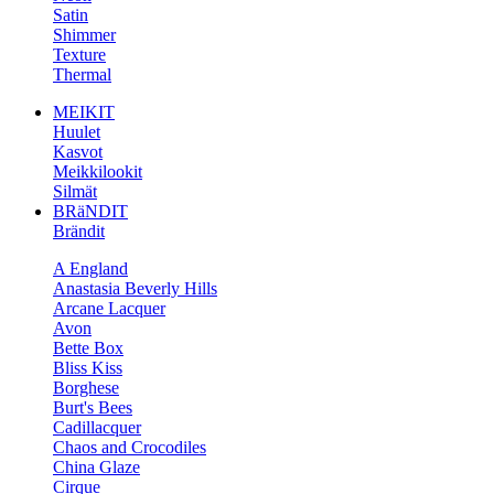
Satin
Shimmer
Texture
Thermal
MEIKIT
Huulet
Kasvot
Meikkilookit
Silmät
BRäNDIT
Brändit
A England
Anastasia Beverly Hills
Arcane Lacquer
Avon
Bette Box
Bliss Kiss
Borghese
Burt's Bees
Cadillacquer
Chaos and Crocodiles
China Glaze
Cirque