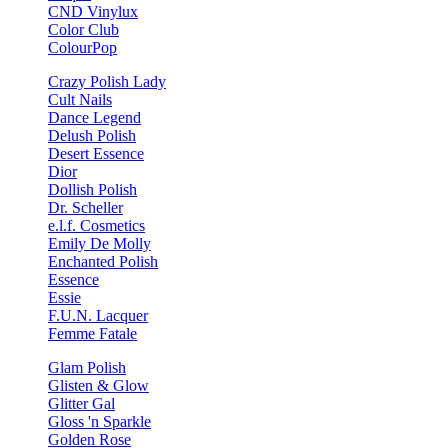
CND Vinylux
Color Club
ColourPop
Crazy Polish Lady
Cult Nails
Dance Legend
Delush Polish
Desert Essence
Dior
Dollish Polish
Dr. Scheller
e.l.f. Cosmetics
Emily De Molly
Enchanted Polish
Essence
Essie
F.U.N. Lacquer
Femme Fatale
Glam Polish
Glisten & Glow
Glitter Gal
Gloss 'n Sparkle
Golden Rose