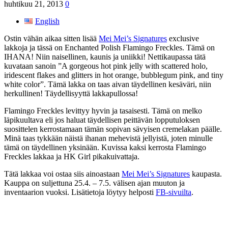
huhtikuu 21, 2013
0
English
Ostin vähän aikaa sitten lisää
Mei Mei’s Signatures
exclusive
lakkoja ja tässä on Enchanted Polish Flamingo Freckles. Tämä on
IHANA! Niin naisellinen, kaunis ja uniikki! Nettikaupassa tätä
kuvataan sanoin ”A gorgeous hot pink jelly with scattered holo,
iridescent flakes and glitters in hot orange, bubblegum pink, and tiny
white color”. Tämä lakka on taas aivan täydellinen kesäväri, niin
herkullinen! Täydellisyyttä lakkapullossa!
Flamingo Freckles levittyy hyvin ja tasaisesti. Tämä on melko
läpikuultava eli jos haluat täydellisen peittävän lopputuloksen
suosittelen kerrostamaan tämän sopivan sävyisen cremelakan päälle.
Minä taas tykkään näistä ihanan mehevistä jellyistä, joten minulle
tämä on täydellinen yksinään. Kuvissa kaksi kerrosta Flamingo
Freckles lakkaa ja HK Girl pikakuivattaja.
Tätä lakkaa voi ostaa siis ainoastaan
Mei Mei’s Signatures
kaupasta.
Kauppa on suljettuna 25.4. – 7.5. välisen ajan muuton ja
inventaarion vuoksi. Lisätietoja löytyy helposti
FB-sivuilta
.