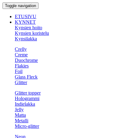
Toggle navigation
ETUSIVU
KYNNET
Kynsien hoito
Kynsien koristelu
Kynsilakka
Crelly
Creme
Duochrome
Flakies
Foil
Glass Fleck
Glitter
Glitter topper
Hologrammi
Indielakka
Jelly
Matta
Metalli
Micro-glitter
Neon