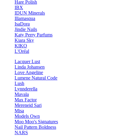
Hare Polish
IBX
IDUN Minerals
Illamasqua
IsaDora
Jindie Nails
Katy Perry Parfums
Kiara Sky
KIKO
L'Oréal
Lacquer Lust
Linda Johansen
Love Angeline
Lumene Natural Code
Lush
Lynnderella
Mavala
Max Factor
Mereneid Sari
Misa
Models Own
Moo Moo's Signatures
Nail Pattern Boldness
NARS