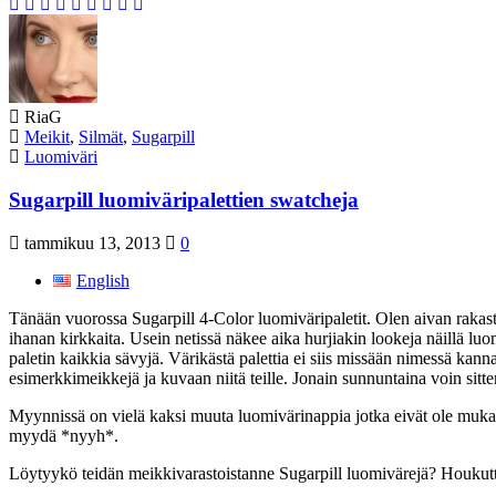
Kirjoittaja
RiaG
Kategoriat
Meikit
,
Silmät
,
Sugarpill
Avainsanat
Luomiväri
Sugarpill luomiväripalettien swatcheja
tammikuu 13, 2013
0
English
Tänään vuorossa Sugarpill 4-Color luomiväripaletit. Olen aivan rakast
ihanan kirkkaita. Usein netissä näkee aika hurjiakin lookeja näillä luom
paletin kaikkia sävyjä. Värikästä palettia ei siis missään nimessä kann
esimerkkimeikkejä ja kuvaan niitä teille. Jonain sunnuntaina voin sitten
Myynnissä on vielä kaksi muuta luomivärinappia jotka eivät ole muka
myydä *nyyh*.
Löytyykö teidän meikkivarastoistanne Sugarpill luomivärejä? Houkutte