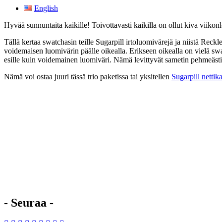
English
Hyvää sunnuntaita kaikille! Toivottavasti kaikilla on ollut kiva viikon
Tällä kertaa swatchasin teille Sugarpill irtoluomivärejä ja niistä Rec
voidemaisen luomivärin päälle oikealla. Erikseen oikealla on vielä s
esille kuin voidemainen luomiväri. Nämä levittyvät sametin pehmeästi
Nämä voi ostaa juuri tässä trio paketissa tai yksitellen
Sugarpill nettik
- Seuraa -