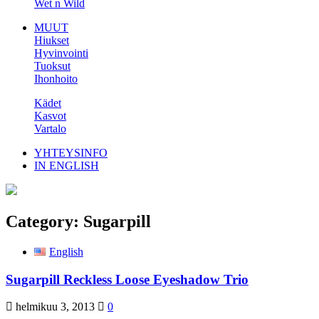
Wet n Wild
MUUT
Hiukset
Hyvinvointi
Tuoksut
Ihonhoito
Kädet
Kasvot
Vartalo
YHTEYSINFO
IN ENGLISH
Category:
Sugarpill
English
Sugarpill Reckless Loose Eyeshadow Trio
helmikuu 3, 2013
0