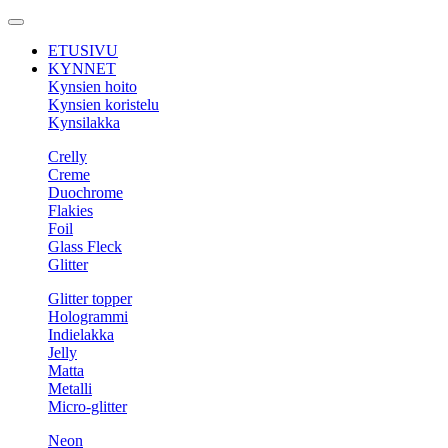
Toggle
navigation
ETUSIVU
KYNNET
Kynsien hoito
Kynsien koristelu
Kynsilakka
Crelly
Creme
Duochrome
Flakies
Foil
Glass Fleck
Glitter
Glitter topper
Hologrammi
Indielakka
Jelly
Matta
Metalli
Micro-glitter
Neon