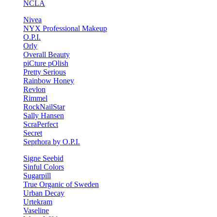
NCLA
Nivea
NYX Professional Makeup
O.P.I.
Orly
Overall Beauty
piCture pOlish
Pretty Serious
Rainbow Honey
Revlon
Rimmel
RockNailStar
Sally Hansen
ScraPerfect
Secret
Seprhora by O.P.I.
Signe Seebid
Sinful Colors
Sugarpill
True Organic of Sweden
Urban Decay
Urtekram
Vaseline