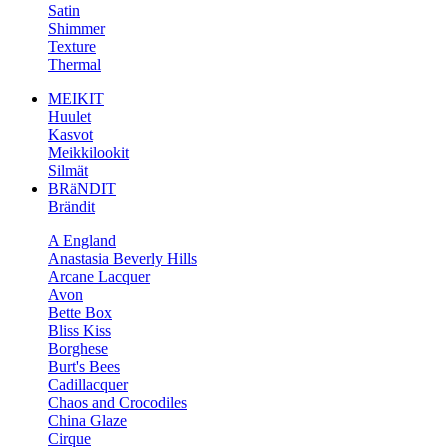
Satin
Shimmer
Texture
Thermal
MEIKIT
Huulet
Kasvot
Meikkilookit
Silmät
BRäNDIT
Brändit
A England
Anastasia Beverly Hills
Arcane Lacquer
Avon
Bette Box
Bliss Kiss
Borghese
Burt's Bees
Cadillacquer
Chaos and Crocodiles
China Glaze
Cirque