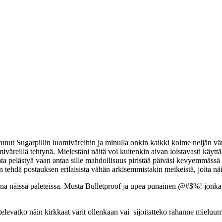
unut Sugarpillin luomiväreihin ja minulla onkin kaikki kolme neljän vär
iväreillä tehtynä. Mielestäni näitä voi kuitenkin aivan loistavasti käyttä
ata pelästyä vaan antaa sille mahdollisuus piristää päiväsi kevyemmässä l
 tehdä postauksen erilaisista vähän arkisemmistakin meikeistä, joita näil
na näissä paleteissa. Musta Bulletproof ja upea punainen @#$%! jonka 
levatko näin kirkkaat värit ollenkaan vai sijoitatteko rahanne mieluu