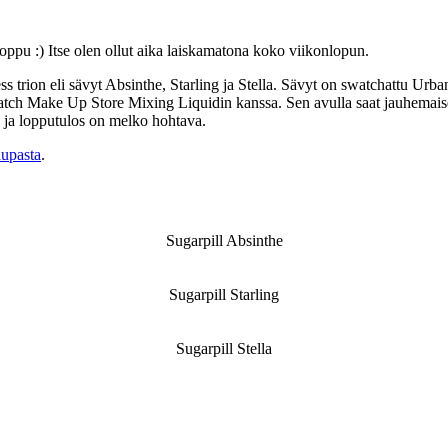
loppu :) Itse olen ollut aika laiskamatona koko viikonlopun.
kless trion eli sävyt Absinthe, Starling ja Stella. Sävyt on swatchattu
watch Make Up Store Mixing Liquidin kanssa. Sen avulla saat jauhemais
 ja lopputulos on melko hohtava.
aupasta
.
Sugarpill Absinthe
Sugarpill Starling
Sugarpill Stella