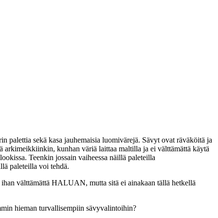
in palettia sekä kasa jauhemaisia luomivärejä. Sävyt ovat räväköitä ja
ä arkimeikkiinkin, kunhan väriä laittaa maltilla ja ei välttämättä käytä
ookissa. Teenkin jossain vaiheessa näillä paleteilla
lä paleteilla voi tehdä.
ihan välttämättä HALUAN, mutta sitä ei ainakaan tällä hetkellä
mmin hieman turvallisempiin sävyvalintoihin?