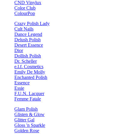
CND Vinylux
Color Club
ColourPop
Crazy Polish Lady
Cult Nails
Dance Legend
Delush Polish
Desert Essence
Dior
Dollish Polish
Dr. Scheller
e.l.f. Cosmetics
Emily De Molly
Enchanted Polish
Essence
Essie
F.U.N. Lacquer
Femme Fatale
Glam Polish
Glisten & Glow
Glitter Gal
Gloss 'n Sparkle
Golden Rose