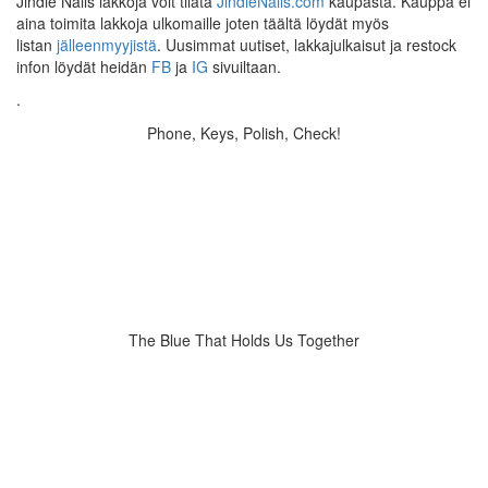
Jindie Nails lakkoja voit tilata
JindieNails.com
kaupasta. Kauppa ei
aina toimita lakkoja ulkomaille joten täältä löydät myös
listan
jälleenmyyjistä
. Uusimmat uutiset, lakkajulkaisut ja restock
infon löydät heidän
FB
ja
IG
sivuiltaan.
.
Phone, Keys, Polish, Check!
The Blue That Holds Us Together