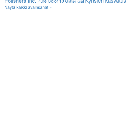
Kynsien kasvatus
Polishers Inc.
Pure Color 10
Glitter Gal
Näytä kaikki avainsanat »