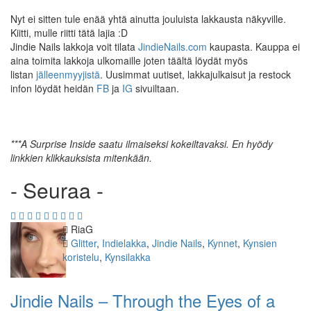
Nyt ei sitten tule enää yhtä ainutta jouluista lakkausta näkyville.
Kiitti, mulle riitti tätä lajia :D
Jindie Nails lakkoja voit tilata
JindieNails.com
kaupasta. Kauppa ei
aina toimita lakkoja ulkomaille joten täältä löydät myös
listan
jälleenmyyjistä
. Uusimmat uutiset, lakkajulkaisut ja restock
infon löydät heidän
FB
ja
IG
sivuiltaan.
***
A Surprise Inside
saatu ilmaiseksi kokeiltavaksi. En hyödy
linkkien klikkauksista mitenkään.
- Seuraa -
Kirjoittaja
RiaG
Kategoriat
Glitter
,
Indielakka
,
Jindie Nails
,
Kynnet
,
Kynsien
koristelu
,
Kynsilakka
Jindie Nails – Through the Eyes of a