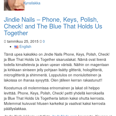
Kynsilakka
Jindie Nails – Phone, Keys, Polish,
Check! and The Blue That Holds Us
Together
tammikuu 25, 2015
0
English
Tämä upea kaksikko on Jindie Nails Phone, Keys, Polish, Check!
ja Blue That Holds Us Together sisaruslakat. Nämä ovat livenä
todella kimaltelevia ja aivan upean värisiä. Näihin on magentaan
ja kirkkaan siniseen jelly pohjaan lisätty glitteriä, hologlitteriä,
microglitteriä ja shimmeriä. Lopputulos on moniulotteinen ja
lakoissa on ihanaa syvyyttä. Olen jälleen kerran rakastunut!!
Koostumus oli molemmissa erinomainen ja lakat oli helppo
levittää. Phone, Keys, Polish, Check! peitti yhdellä kerroksella
ja Blue That Holds Us Togetheria laitoin kaksi ohutta kerrosta.
Molemmat kuivuvat hitusen karkeiksi ja vaativat kaksi kerrosta
päällyslakkaa.