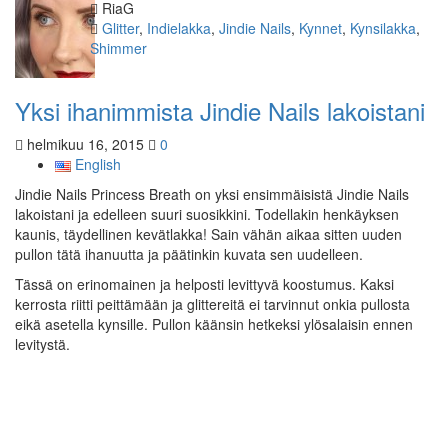
Kirjoittaja
RiaG
Kategoriat
Glitter
,
Indielakka
,
Jindie Nails
,
Kynnet
,
Kynsilakka
,
Shimmer
Yksi ihanimmista Jindie Nails lakoistani
helmikuu 16, 2015
0
English
Jindie Nails Princess Breath on yksi ensimmäisistä Jindie Nails
lakoistani ja edelleen suuri suosikkini. Todellakin henkäyksen
kaunis, täydellinen kevätlakka! Sain vähän aikaa sitten uuden
pullon tätä ihanuutta ja päätinkin kuvata sen uudelleen.
Tässä on erinomainen ja helposti levittyvä koostumus. Kaksi
kerrosta riitti peittämään ja glittereitä ei tarvinnut onkia pullosta
eikä asetella kynsille. Pullon käänsin hetkeksi ylösalaisin ennen
levitystä.