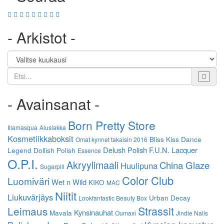
- Arkistot -
Etsi
- Avainsanat -
Born Pretty Store
Illamasqua
Aluslakka
Kosmetiikkaboksit
Bliss Kiss
Dance
Omat kynnet takaisin 2016
Delush Polish
F.U.N. Lacquer
Legend
Dollish Polish
Essence
O.P.I.
Akryylimaali
China Glaze
Huulipuna
Sugarpill
Color Club
Luomiväri
Wet n Wild
KIKO
MAC
Niitit
Liukuvärjäys
Urban Decay
Lookfantastic Beauty Box
Strassit
Leimaus
Kynsinauhat
Mavala
Oumaxi
Jindie Nails