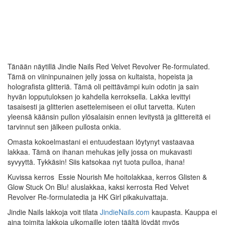
Tänään näytillä Jindie Nails Red Velvet Revolver Re-formulated.
Tämä on viininpunainen jelly jossa on kultaista, hopeista ja
holografista glitteriä. Tämä oli peittävämpi kuin odotin ja sain
hyvän lopputuloksen jo kahdella kerroksella. Lakka levittyi
tasaisesti ja glitterien asettelemiseen ei ollut tarvetta. Kuten
yleensä käänsin pullon ylösalaisin ennen levitystä ja glittereitä ei
tarvinnut sen jälkeen pullosta onkia.
Omasta kokoelmastani ei entuudestaan löytynyt vastaavaa
lakkaa. Tämä on ihanan mehukas jelly jossa on mukavasti
syvyyttä. Tykkäsin! Siis katsokaa nyt tuota pulloa, ihana!
Kuvissa kerros Essie Nourish Me hoitolakkaa, kerros Glisten &
Glow Stuck On Blu! aluslakkaa, kaksi kerrosta Red Velvet
Revolver Re-formulatedia ja HK Girl pikakuivattaja.
Jindie Nails lakkoja voit tilata
JindieNails.com
kaupasta. Kauppa ei
aina toimita lakkoja ulkomaille joten täältä löydät myös