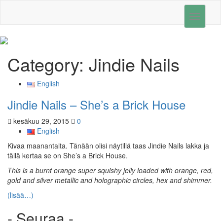
Toggle
navigati
Category:
Jindie Nails
English
Jindie Nails – She’s a Brick House
kesäkuu 29, 2015
0
English
Kivaa maanantaita. Tänään olisi näytillä taas Jindie Nails lakka ja
tällä kertaa se on She’s a Brick House.
This is a burnt orange super squishy jelly loaded with orange, red,
gold and silver metallic and holographic circles, hex and shimmer.
(lisää…)
- Seuraa -