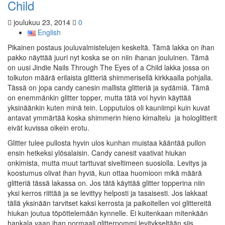
Child
joulukuu 23, 2014
0
English
Pikainen postaus jouluvalmistelujen keskeltä. Tämä lakka on ihan
pakko näyttää juuri nyt koska se on niin ihanan jouluinen. Tämä
on uusi Jindie Nails Through The Eyes of a Child lakka jossa on
tolkuton määrä erilaista glitteriä shimmerisellä kirkkaalla pohjalla.
Tässä on jopa candy canesin mallista glitteriä ja sydämiä. Tämä
on enemmänkin glitter topper, mutta tätä voi hyvin käyttää
yksinäänkin kuten minä tein. Lopputulos oli kauniimpi kuin kuvat
antavat ymmärtää koska shimmerin hieno kimaltelu ja hologlitterit
eivät kuvissa oikein erotu.
Glitter tulee pullosta hyvin ulos kunhan muistaa kääntää pullon
ensin hetkeksi ylösalaisin. Candy canesit vaativat hiukan
onkimista, mutta muut tarttuvat siveltimeen suosiolla. Levitys ja
koostumus olivat ihan hyviä, kun ottaa huomioon mikä määrä
glitteriä tässä lakassa on. Jos tätä käyttää glitter topperina niin
yksi kerros riittää ja se levittyy helposti ja tasaisesti. Jos lakkaat
tällä yksinään tarvitset kaksi kerrosta ja paikoitellen voi glittereitä
hiukan joutua töpöttelemään kynnelle. Ei kuitenkaan mitenkään
hankala vaan ihan normaali glitterpommi levitykseltään siis.