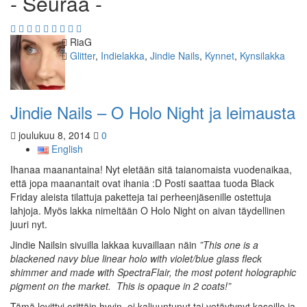
- Seuraa -
Kirjoittaja
RiaG
Kategoriat
Glitter
,
Indielakka
,
Jindie Nails
,
Kynnet
,
Kynsilakka
Jindie Nails – O Holo Night ja leimausta
joulukuu 8, 2014
0
English
Ihanaa maanantaina! Nyt eletään sitä taianomaista vuodenaikaa,
että jopa maanantait ovat ihania :D Posti saattaa tuoda Black
Friday aleista tilattuja paketteja tai perheenjäsenille ostettuja
lahjoja. Myös lakka nimeltään O Holo Night on aivan täydellinen
juuri nyt.
Jindie Nailsin sivuilla lakkaa kuvaillaan näin
”This one is a
blackened navy blue linear holo with violet/blue glass fleck
shimmer and made with SpectraFlair, the most potent holographic
pigment on the market. This is opaque in 2 coats!”
Tämä levittyi erittäin hyvin, ei kaljuuntunut tai vetäytynyt kasoille ja