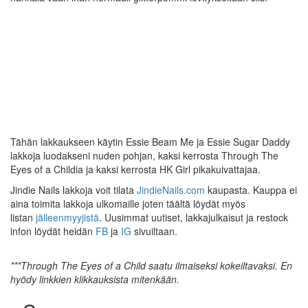
Tähän lakkaukseen käytin Essie Beam Me ja Essie Sugar Daddy
lakkoja luodakseni nuden pohjan, kaksi kerrosta Through The
Eyes of a Childia ja kaksi kerrosta HK Girl pikakuivattajaa.
Jindie Nails lakkoja voit tilata
JindieNails.com
kaupasta. Kauppa ei
aina toimita lakkoja ulkomaille joten täältä löydät myös
listan
jälleenmyyjistä
. Uusimmat uutiset, lakkajulkaisut ja restock
infon löydät heidän
FB
ja
IG
sivuiltaan.
***
Through The Eyes of a Child
saatu ilmaiseksi kokeiltavaksi. En
hyödy linkkien klikkauksista mitenkään.