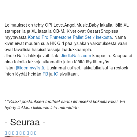
Leimaukset on tehty OPI Love.Angel.Music.Baby lakalla, löllö XL
stamperilla ja XL laatalla OB-M. Kivet ovat CesarsShopissa
myytävästä
Konad Pro Rhinestone Pallet Set 7 kiekosta
. Nämä
kivet eivät muuten sula HK Girl päällyslakan vaikutuksesta vaan
ovat tavallisia halpisstrasseja laadukkaampia.
Jindie Nails lakkoja voit tilata
JindieNails.com
kaupasta. Kauppa ei
aina toimita lakkoja ulkomaille joten täältä löydät myös
listan
jälleenmyyjistä
. Uusimmat uutiset, lakkajulkaisut ja restock
infon löydät heidän
FB
ja
IG
sivuiltaan.
***Kaikki postauksen tuotteet saatu ilmaiseksi kokeiltavaksi. En
hyödy linkkien klikkauksista mitenkään.
- Seuraa -