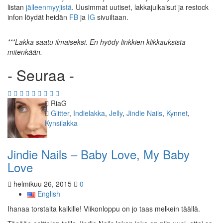
listan
jälleenmyyjistä
. Uusimmat uutiset, lakkajulkaisut ja restock
infon löydät heidän
FB
ja
IG
sivuiltaan.
***
Lakka
saatu ilmaiseksi. En hyödy linkkien klikkauksista
mitenkään.
- Seuraa -
Kirjoittaja
RiaG
Kategoriat
Glitter
,
Indielakka
,
Jelly
,
Jindie Nails
,
Kynnet
,
Kynsilakka
Jindie Nails – Baby Love, My Baby
Love
helmikuu 26, 2015
0
English
Ihanaa torstaita kaikille! Viikonloppu on jo taas melkein täällä.