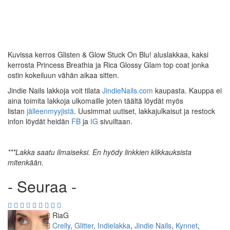
Kuvissa kerros Glisten & Glow Stuck On Blu! aluslakkaa, kaksi
kerrosta Princess Breathia ja Rica Glossy Glam top coat jonka
ostin kokeiluun vähän aikaa sitten.
Jindie Nails lakkoja voit tilata
JindieNails.com
kaupasta. Kauppa ei
aina toimita lakkoja ulkomaille joten täältä löydät myös
listan
jälleenmyyjistä
. Uusimmat uutiset, lakkajulkaisut ja restock
infon löydät heidän
FB
ja
IG
sivuiltaan.
***
Lakka
saatu ilmaiseksi. En hyödy linkkien klikkauksista
mitenkään.
- Seuraa -
Kirjoittaja
RiaG
Kategoriat
Crelly
,
Glitter
,
Indielakka
,
Jindie Nails
,
Kynnet
,