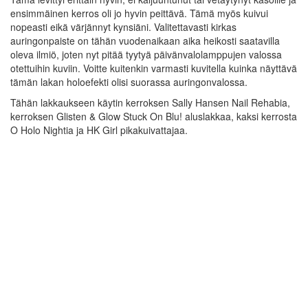
ensimmäinen kerros oli jo hyvin peittävä. Tämä myös kuivui
nopeasti eikä värjännyt kynsiäni. Valitettavasti kirkas
auringonpaiste on tähän vuodenaikaan aika heikosti saatavilla
oleva ilmiö, joten nyt pitää tyytyä päivänvalolamppujen valossa
otettuihin kuviin. Voitte kuitenkin varmasti kuvitella kuinka näyttävä
tämän lakan holoefekti olisi suorassa auringonvalossa.
Tähän lakkaukseen käytin kerroksen Sally Hansen Nail Rehabia,
kerroksen Glisten & Glow Stuck On Blu! aluslakkaa, kaksi kerrosta
O Holo Nightia ja HK Girl pikakuivattajaa.