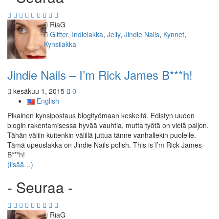
Kirjoittaja
RiaG
Kategoriat
Glitter
,
Indielakka
,
Jelly
,
Jindie Nails
,
Kynnet
,
Kynsilakka
Jindie Nails – I’m Rick James B***h!
kesäkuu 1, 2015
0
English
Pikainen kynsipostaus blogityömaan keskeltä. Edistyn uuden
blogin rakentamisessa hyvää vauhtia, mutta työtä on vielä paljon.
Tähän väliin kuitenkin välillä juttua tänne vanhallekin puolelle.
Tämä upeuslakka on Jindie Nails polish. This is I’m Rick James
B***h!
(lisää…)
- Seuraa -
Kirjoittaja
RiaG