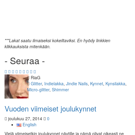
***
Lakat
saatu ilmaiseksi kokeiltaviksi. En hyödy linkkien
klikkauksista mitenkään.
- Seuraa -
Kirjoittaja
RiaG
Kategoriat
Glitter
,
Indielakka
,
Jindie Nails
,
Kynnet
,
Kynsilakka
,
Micro-glitter
,
Shimmer
Vuoden viimeiset joulukynnet
joulukuu 27, 2014
0
English
Vielä viimeisetkin joulukynnet näytille ja nämä olivat oikeasti ne