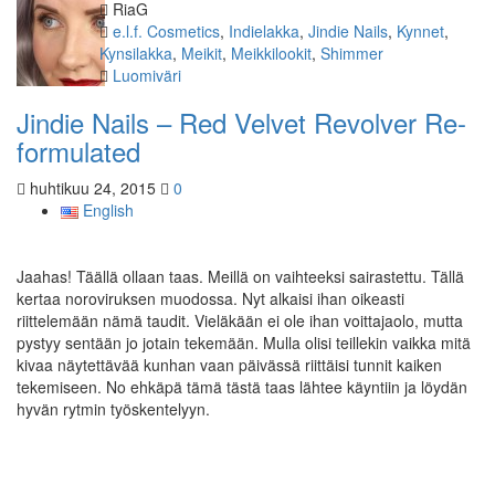
Kirjoittaja
RiaG
Kategoriat
e.l.f. Cosmetics
,
Indielakka
,
Jindie Nails
,
Kynnet
,
Kynsilakka
,
Meikit
,
Meikkilookit
,
Shimmer
Avainsanat
Luomiväri
Jindie Nails – Red Velvet Revolver Re-
formulated
huhtikuu 24, 2015
0
English
Jaahas! Täällä ollaan taas. Meillä on vaihteeksi sairastettu. Tällä
kertaa noroviruksen muodossa. Nyt alkaisi ihan oikeasti
riittelemään nämä taudit. Vieläkään ei ole ihan voittajaolo, mutta
pystyy sentään jo jotain tekemään. Mulla olisi teillekin vaikka mitä
kivaa näytettävää kunhan vaan päivässä riittäisi tunnit kaiken
tekemiseen. No ehkäpä tämä tästä taas lähtee käyntiin ja löydän
hyvän rytmin työskentelyyn.