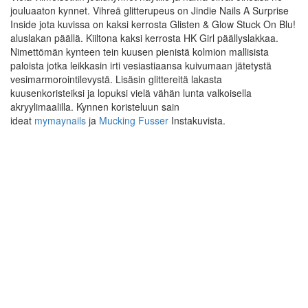
jouluaaton kynnet. Vihreä glitterupeus on Jindie Nails A Surprise
Inside jota kuvissa on kaksi kerrosta Glisten & Glow Stuck On Blu!
aluslakan päällä. Kiiltona kaksi kerrosta HK Girl päällyslakkaa.
Nimettömän kynteen tein kuusen pienistä kolmion mallisista
paloista jotka leikkasin irti vesiastiaansa kuivumaan jätetystä
vesimarmorointilevystä. Lisäsin glittereitä lakasta
kuusenkoristeiksi ja lopuksi vielä vähän lunta valkoisella
akryylimaalilla. Kynnen koristeluun sain
ideat
mymaynails
ja
Mucking Fusser
Instakuvista.