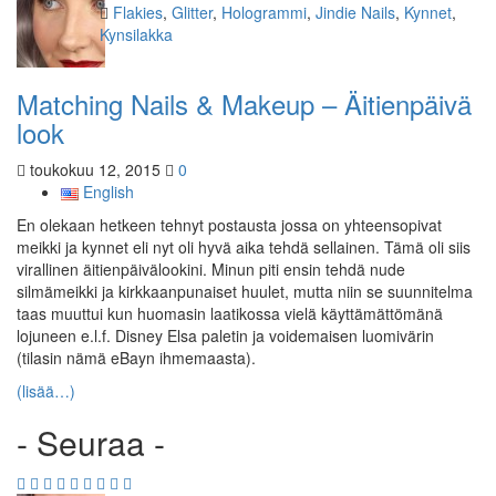
Kategoriat
Flakies
,
Glitter
,
Hologrammi
,
Jindie Nails
,
Kynnet
,
Kynsilakka
Matching Nails & Makeup – Äitienpäivä
look
toukokuu 12, 2015
0
English
En olekaan hetkeen tehnyt postausta jossa on yhteensopivat
meikki ja kynnet eli nyt oli hyvä aika tehdä sellainen. Tämä oli siis
virallinen äitienpäivälookini. Minun piti ensin tehdä nude
silmämeikki ja kirkkaanpunaiset huulet, mutta niin se suunnitelma
taas muuttui kun huomasin laatikossa vielä käyttämättömänä
lojuneen e.l.f. Disney Elsa paletin ja voidemaisen luomivärin
(tilasin nämä eBayn ihmemaasta).
(lisää…)
- Seuraa -