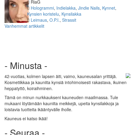
Kirjoittaja
RiaG
Kategoriat
Hologrammi
,
Indielakka
,
Jindie Nails
,
Kynnet
,
Kynsien koristelu
,
Kynsilakka
Avainsanat
Leimaus
,
O.P.I.
,
Strassit
Artikkelien
Vanhemmat artikkelit
selaus
- Minusta -
42-vuotias, kolmen lapsen äiti, vaimo, kauneusalan yrittäjä.
Kosmetiikkaa ja kauniita kynsiä intohimoisesti rakastava, ikuinen
heppatyttö, koiraihminen.
Tämä on minun nurkkaukseni kauneuden maailmassa. Tule
mukaani löytämään kauniita meikkejä, upeita kynsilakkoja ja
loistavia tuotteita ikääntyvälle iholle.
Kauneus ei katso ikää!
- Seuraa -