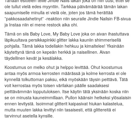
Tänään esittelen teille Jindie Nails lakan joka on niin uusi, ettei se
ole tullut vielä edes myyntiin. Tarkkaa päivämäärää tämän lakan
saapumiselle minulla ei vielä ole, joten jos tämä herättää
”pakkosaadahetinyt” -reaktion niin seuraile Jindie Nailsin FB-sivua
ja Instaa niin ei mene restock aika ohi.
Tämä on siis Baby Love, My Baby Love joka on aivan ihastuttava
läpikuultava persikkapinkki glitter lakka kauniin shimmerisellä
pohjalla. Tämä lakka todellakin hehkuu ja kimaltelee! Yksinään
käytettynä tämä on kepeän herkkä ja naisellinen. Aivan
täydellinen kevät ja kesälakka.
Koostumus on melko ohut ja helppo levittää. Ohut koostumus
antaa myös armoa kerrosten määrässä ja kolme kerrosta ei ole
kynnellä tolkuttoman paksu, eikä myöskään täysin peittävä. Tätä
voit kerrostaa myös toisen värilakan päälle saadaksesi
peittävämmän lopputuloksen. Itse käytin tätä yksinään koska niin
se on minusta kauneimmillaan. Pullon käänsin hetkeksi ylösalaisin
ennen levitystä. Isoimmat glitterit kaipasivat hiukan kalastelua,
mutta muuten lakka levittyi niin tasaisesti, että glittereitä ei
tarvinnut asetella kynsille.