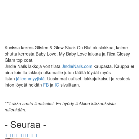
Kuvissa kerros Glisten & Glow Stuck On Blu! aluslakkaa, kolme
ohutta kerrosta Baby Love, My Baby Love lakkaa ja Rica Glossy
Glam top coat.
Jindie Nails lakkoja voit tilata
JindieNails.com
kaupasta. Kauppa ei
aina toimita lakkoja ulkomaille joten täältä löydät myös
listan
jälleenmyyjistä
. Uusimmat uutiset, lakkajulkaisut ja restock
infon löydät heidän
FB
ja
IG
sivuiltaan.
***
Lakka
saatu ilmaiseksi. En hyödy linkkien klikkauksista
mitenkään.
- Seuraa -