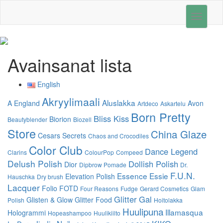
Toggle
navigati
Avainsanat lista
English
Akryylimaali
Aluslakka
A England
Avon
Artdeco
Askartelu
Born Pretty
Bliss Kiss
Biorion
Beautyblender
Biozell
Store
China Glaze
Cesars Secrets
Chaos and Crocodiles
Color Club
Dance Legend
Clarins
ColourPop
Compeed
Delush Polish
Dollish Polish
Dior
Dipbrow Pomade
Dr.
F.U.N.
Essence
Essie
Elevation Polish
Hauschka
Dry brush
Lacquer
Folio
FOTD
Four Reasons
Fudge
Gerard Cosmetics
Glam
Glitter Gal
Glisten & Glow
Glitter Food
Polish
Hoitolakka
Huulipuna
Illamasqua
Hologrammi
Hopeashampoo
Huulikiilto