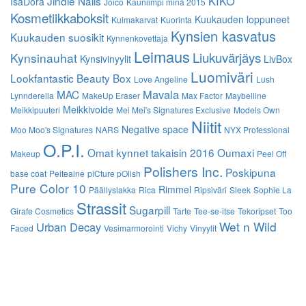
KIKO
Jindie Nails
IsaDora
Joico
Kauniimpi minä 2015
Kosmetiikkaboksit
Kuukauden loppuneet
Kulmakarvat
Kuorinta
Kynsien kasvatus
Kuukauden suosikit
Kynnenkovettaja
Leimaus
Liukuvärjäys
Kynsinauhat
Kynsivinyylit
LivBox
Luomiväri
Lookfantastic Beauty Box
Love Angeline
Lush
Mavala
MAC
Lynnderella
MakeUp Eraser
Max Factor
Maybelline
Meikkivoide
Meikkipuuteri
Mei Mei's Signatures Exclusive
Models Own
Niitit
Negative space
Moo Moo's Signatures
NARS
NYX Professional
O.P.I.
Omat kynnet takaisin 2016
Oumaxi
Makeup
Peel Off
Polishers Inc.
Poskipuna
base coat
Peiteaine
piCture pOlish
Pure Color 10
Rimmel
Päällyslakka
Rica
Ripsiväri
Sleek
Sophie La
Strassit
Sugarpill
Girafe Cosmetics
Tarte
Tee-se-itse
Tekoripset
Too
Wet n Wild
Urban Decay
Faced
Vesimarmorointi
Vichy
Vinyylit