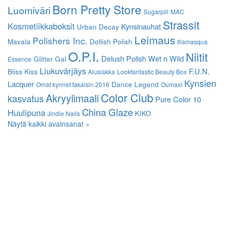
Born Pretty Store
Luomiväri
Sugarpill
MAC
Strassit
Kosmetiikkaboksit
Kynsinauhat
Urban Decay
Leimaus
Polishers Inc.
Mavala
Dollish Polish
Illamasqua
O.P.I.
Niitit
Delush Polish
Wet n Wild
Glitter Gal
Essence
Liukuvärjäys
F.U.N.
Bliss Kiss
Aluslakka
Lookfantastic Beauty Box
Kynsien
Lacquer
Dance Legend
Omat kynnet takaisin 2016
Oumaxi
Color Club
Akryylimaali
kasvatus
Pure Color 10
China Glaze
Huulipuna
KIKO
Jindie Nails
Näytä kaikki avainsanat »