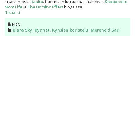
lukaisemassa
täältä
. Huomisen luukut taas aukeavat
Shopaholic
Mom Life
ja
The Domino Effect
blogeissa.
(lisää…)
Kirjoittaja
RiaG
Kategoriat
Kiara Sky
,
Kynnet
,
Kynsien koristelu
,
Mereneid Sari