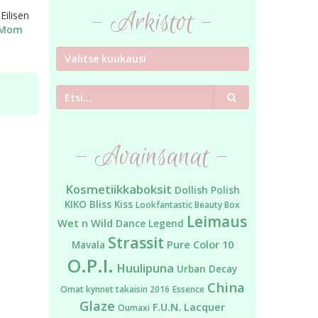
- Arkistot -
Eilisen
 Mom
Etsi
- Avainsanat -
Kosmetiikkaboksit
Dollish Polish
KIKO
Bliss Kiss
Lookfantastic Beauty Box
Leimaus
Wet n Wild
Dance Legend
Strassit
Pure Color 10
Mavala
O.P.I.
Huulipuna
Urban Decay
China
Omat kynnet takaisin 2016
Essence
Glaze
F.U.N. Lacquer
Oumaxi