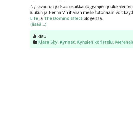
Nyt avautuu jo Kosmetiikkabloggaajien joulukalenter
luukun ja Henna V:n ihanan meikkitutoriaalin voit kä
Life
ja
The Domino Effect
blogeissa.
(lisää…)
Kirjoittaja
RiaG
Kategoriat
Kiara Sky
,
Kynnet
,
Kynsien koristelu
,
Mereneid