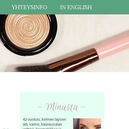
YHTEYSINFO
IN ENGLISH
- Minusta -
42-vuotias, kolmen lapsen
äiti, vaimo, kauneusalan