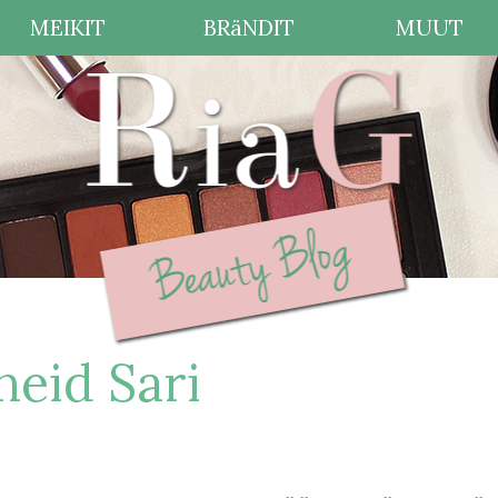
MEIKIT
BRäNDIT
MUUT
eid Sari