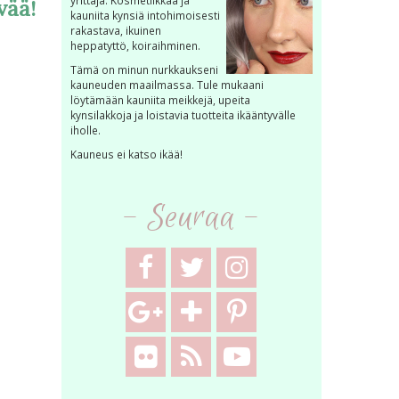
yrittäjä. Kosmetiikkaa ja
vää!
kauniita kynsiä intohimoisesti
rakastava, ikuinen
heppatyttö, koiraihminen.
Tämä on minun nurkkaukseni
kauneuden maailmassa. Tule mukaani
löytämään kauniita meikkejä, upeita
kynsilakkoja ja loistavia tuotteita ikääntyvälle
iholle.
Kauneus ei katso ikää!
- Seuraa -