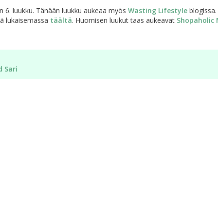
in 6. luukku. Tänään luukku aukeaa myös
Wasting Lifestyle
blogissa. 
ydä lukaisemassa
täältä
. Huomisen luukut taas aukeavat
Shopaholic
 Sari