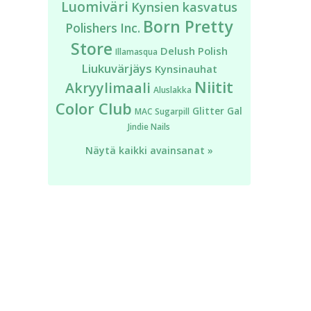
Luomiväri
Kynsien kasvatus
Born Pretty
Polishers Inc.
Store
Delush Polish
Illamasqua
Liukuvärjäys
Kynsinauhat
Niitit
Akryylimaali
Aluslakka
Color Club
Glitter Gal
MAC
Sugarpill
Jindie Nails
Näytä kaikki avainsanat »