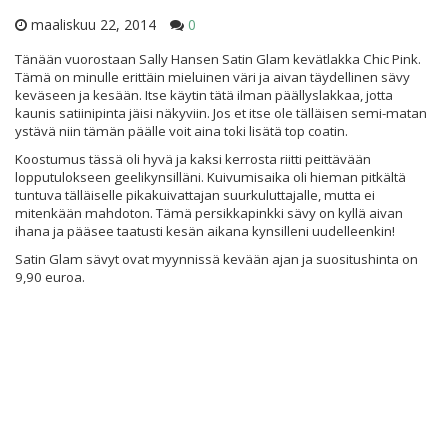
maaliskuu 22, 2014
0
Tänään vuorostaan Sally Hansen Satin Glam kevätlakka Chic Pink.
Tämä on minulle erittäin mieluinen väri ja aivan täydellinen sävy
keväseen ja kesään. Itse käytin tätä ilman päällyslakkaa, jotta
kaunis satiinipinta jäisi näkyviin. Jos et itse ole tälläisen semi-matan
ystävä niin tämän päälle voit aina toki lisätä top coatin.
Koostumus tässä oli hyvä ja kaksi kerrosta riitti peittävään
lopputulokseen geelikynsilläni. Kuivumisaika oli hieman pitkältä
tuntuva tälläiselle pikakuivattajan suurkuluttajalle, mutta ei
mitenkään mahdoton. Tämä persikkapinkki sävy on kyllä aivan
ihana ja pääsee taatusti kesän aikana kynsilleni uudelleenkin!
Satin Glam sävyt ovat myynnissä kevään ajan ja suositushinta on
9,90 euroa.