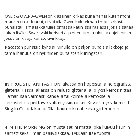
OVER & OVER A-GWEN on klassinen kirkas punainen ja kuten moni
muukin on todennut, ei voi olla Gwen kokoelmaa ilman kirkasta
punaista! Tämä lakka tulee omassa kauniissa rasiassa joka sisältää
lakan lisäksi Swarovski koristeita, pienen liimatuubin ja ohjelehtisen
jossa on kivoja koristeluvinkkejä.
Rakastan punaisia kynsiä! Minulla on paljon punaisia lakkoja ja
tämä ihanuus on nyt niiden punaisten kuningatar!
IN TRUE STEFANI FASHION lakassa on hopeista ja holografista
glitteriä. Tässä lakassa on reilusti glitteriä ja jo yksi kerros riittää.
Tämän saa varmasti kahdella tai kolmella kerroksella
kerrostettua peittäväksi ihan yksinäänkin. Kuvassa yksi kerros I
Sing In Color lakan päällä. Kauniin kimalteleva glitterpommi!
4 IN THE MORNING on musta satiini matta joka kuivuu kauniin
samettiseksi ilman päällyslakkaa. Tykkään itse tuosta