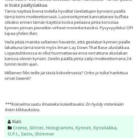
ei lisätä päällyslakkaa.
Tämä näyttää livenä todella hyvältä! Geelattujen kynsieni päällä
tämä toimi moitteettomasti. Luonnonkynnet kannattanee buffata
sileäksi ennen tämän käyttöä koska peilaava pinta korostaa
kynnen pinnan pienetkin virheet moninkertaisiksi. Pysyvyydeksi OPI
lupaa yhden illan.
Vielä pitää mainita sellainen havainto, että geelatun kynnen päälle
lakattuna tämä toimii myös ilman Lay Down That Base aluslakkaa.
Lopputuloksessa ei ollut huomattavaa eroa verrattuna aluslakan
kanssa oleviin kynsiin. Geelin päällä pinta säilyi moitteettomana 24
tunnin testin ajan.
Millainen fiilis teille jäi tästä kokoelmasta? Onko jo tullut hankittua
omat Gwenit?
***Kokoelma saatu ilmaiseksi kokeiltavaksi. En hyödy mitenkään
linkin klikkauksista.
Kirjoittaja
RiaG
Kategoriat
Creme
,
Glitter
,
Hologrammi
,
Kynnet
,
Kynsilakka
,
O.P.I.
,
Satin
,
Shimmer