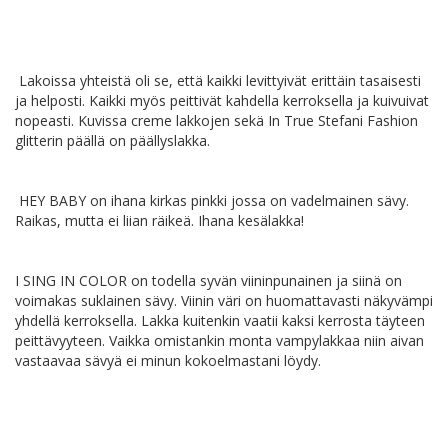
Lakoissa yhteistä oli se, että kaikki levittyivät erittäin tasaisesti
ja helposti. Kaikki myös peittivät kahdella kerroksella ja kuivuivat
nopeasti. Kuvissa creme lakkojen sekä In True Stefani Fashion
glitterin päällä on päällyslakka.
HEY BABY on ihana kirkas pinkki jossa on vadelmainen sävy.
Raikas, mutta ei liian räikeä. Ihana kesälakka!
I SING IN COLOR on todella syvän viininpunainen ja siinä on
voimakas suklainen sävy. Viinin väri on huomattavasti näkyvämpi
yhdellä kerroksella. Lakka kuitenkin vaatii kaksi kerrosta täyteen
peittävyyteen. Vaikka omistankin monta vampylakkaa niin aivan
vastaavaa sävyä ei minun kokoelmastani löydy.