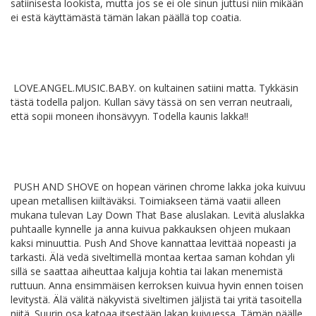
satiinisesta lookista, mutta jos se ei ole sinun juttusi niin mikään
ei estä käyttämästä tämän lakan päällä top coatia.
LOVE.ANGEL.MUSIC.BABY. on kultainen satiini matta. Tykkäsin
tästä todella paljon. Kullan sävy tässä on sen verran neutraali,
että sopii moneen ihonsävyyn. Todella kaunis lakka!!
PUSH AND SHOVE on hopean värinen chrome lakka joka kuivuu
upean metallisen kiiltäväksi. Toimiakseen tämä vaatii alleen
mukana tulevan Lay Down That Base aluslakan. Levitä aluslakka
puhtaalle kynnelle ja anna kuivua pakkauksen ohjeen mukaan
kaksi minuuttia. Push And Shove kannattaa levittää nopeasti ja
tarkasti. Älä vedä siveltimellä montaa kertaa saman kohdan yli
sillä se saattaa aiheuttaa kaljuja kohtia tai lakan menemistä
ruttuun. Anna ensimmäisen kerroksen kuivua hyvin ennen toisen
levitystä. Älä välitä näkyvistä siveltimen jäljistä tai yritä tasoitella
niitä. Suurin osa katoaa itsestään lakan kuivuessa. Tämän päälle