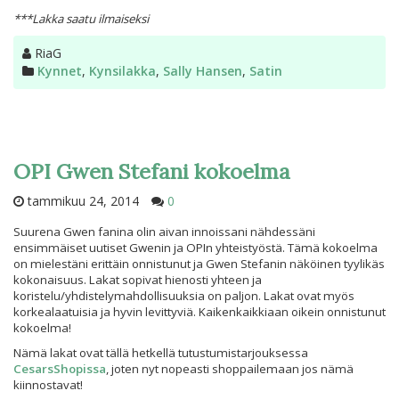
***Lakka saatu ilmaiseksi
Kirjoittaja
RiaG
Kategoriat
Kynnet
,
Kynsilakka
,
Sally Hansen
,
Satin
OPI Gwen Stefani kokoelma
tammikuu 24, 2014
0
Suurena Gwen fanina olin aivan innoissani nähdessäni
ensimmäiset uutiset Gwenin ja OPIn yhteistyöstä. Tämä kokoelma
on mielestäni erittäin onnistunut ja Gwen Stefanin näköinen tyylikäs
kokonaisuus. Lakat sopivat hienosti yhteen ja
koristelu/yhdistelymahdollisuuksia on paljon. Lakat ovat myös
korkealaatuisia ja hyvin levittyviä. Kaikenkaikkiaan oikein onnistunut
kokoelma!
Nämä lakat ovat tällä hetkellä tutustumistarjouksessa
CesarsShopissa
, joten nyt nopeasti shoppailemaan jos nämä
kiinnostavat!