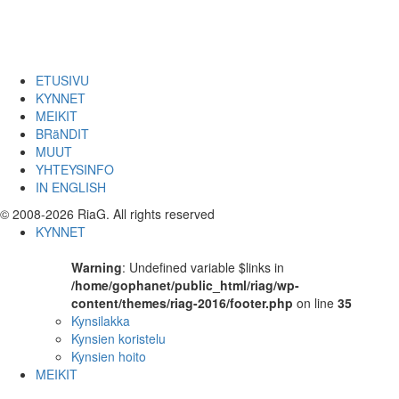
ETUSIVU
KYNNET
MEIKIT
BRäNDIT
MUUT
YHTEYSINFO
IN ENGLISH
© 2008-2026 RiaG. All rights reserved
KYNNET
Warning
: Undefined variable $links in
/home/gophanet/public_html/riag/wp-
content/themes/riag-2016/footer.php
on line
35
Kynsilakka
Kynsien koristelu
Kynsien hoito
MEIKIT