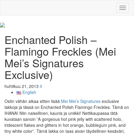
Toggl
naviga
Enchanted Polish –
Flamingo Freckles (Mei
Mei’s Signatures
Exclusive)
huhtikuu 21, 2013
0
English
Ostin vähän aikaa sitten lisää
Mei Mei’s Signatures
exclusive
lakkoja ja tässä on Enchanted Polish Flamingo Freckles. Tämä on
IHANA! Niin naisellinen, kaunis ja uniikki! Nettikaupassa tätä
kuvataan sanoin ”A gorgeous hot pink jelly with scattered holo,
iridescent flakes and glitters in hot orange, bubblegum pink, and
tiny white color”. Tämä lakka on taas aivan täydellinen kesäväri,