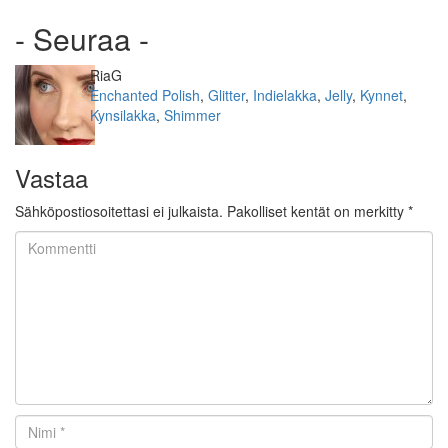
- Seuraa -
Kirjoittaja
RiaG
Kategoriat
Enchanted Polish
,
Glitter
,
Indielakka
,
Jelly
,
Kynnet
,
Kynsilakka
,
Shimmer
Vastaa
Sähköpostiosoitettasi ei julkaista.
Pakolliset kentät on merkitty
*
Kommentti
Nimi
*