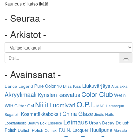
Kauneus ei katso ikää!
- Seuraa -
- Arkistot -
Etsi
- Avainsanat -
Liukuvärjäys
Pure Color 10
Dance Legend
Bliss Kiss
Aluslakka
Color Club
Akryylimaali
Kynsien kasvatus
Wet n
O.P.I.
Niitit
Luomiväri
Wild
Glitter Gal
MAC
Illamasqua
China Glaze
Kosmetiikkaboksit
Sugarpill
Jindie Nails
Leimaus
Delush
Urban Decay
Lookfantastic Beauty Box
Essence
Huulipuna
Polish
F.U.N. Lacquer
Dollish Polish
Mavala
Oumaxi