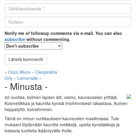
Email
*
Kotisivu
*
Notify me of followup comments via e-mail. You can also
subscribe
without commenting.
Artikkelien
« Coco Allure – Cleopinktra
Orly – Lemonade »
selaus
- Minusta -
42-vuotias, kolmen lapsen äiti, vaimo, kauneusalan yrittäjä.
Kosmetiikkaa ja kauniita kynsiä intohimoisesti rakastava, ikuinen
heppatyttö, koiraihminen.
Tämä on minun nurkkaukseni kauneuden maailmassa. Tule
mukaani löytämään kauniita meikkejä, upeita kynsilakkoja ja
loistavia tuotteita ikääntyvälle iholle.