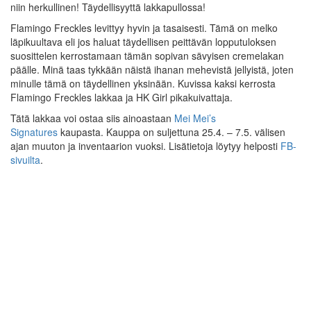
niin herkullinen! Täydellisyyttä lakkapullossa!
Flamingo Freckles levittyy hyvin ja tasaisesti. Tämä on melko
läpikuultava eli jos haluat täydellisen peittävän lopputuloksen
suosittelen kerrostamaan tämän sopivan sävyisen cremelakan
päälle. Minä taas tykkään näistä ihanan mehevistä jellyistä, joten
minulle tämä on täydellinen yksinään. Kuvissa kaksi kerrosta
Flamingo Freckles lakkaa ja HK Girl pikakuivattaja.
Tätä lakkaa voi ostaa siis ainoastaan
Mei Mei’s
Signatures
kaupasta. Kauppa on suljettuna 25.4. – 7.5. välisen
ajan muuton ja inventaarion vuoksi. Lisätietoja löytyy helposti
FB-
sivuilta
.