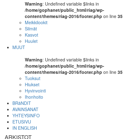
Warning
: Undefined variable $links in
/home/gophanet/public_html/riag/wp-
content/themes/riag-2016/footer.php
on line
35
Meikkilookit
Silmät
Kasvot
Huulet
MUUT
Warning
: Undefined variable $links in
/home/gophanet/public_html/riag/wp-
content/themes/riag-2016/footer.php
on line
35
Tuoksut
Hiukset
Hyvinvointi
Ihonhoito
BRäNDIT
AVAINSANAT
YHTEYSINFO
ETUSIVU
IN ENGLISH
ARKISTOT