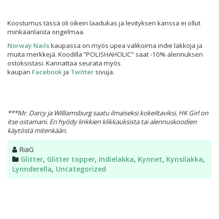
Koostumus tässä oli oikein laadukas ja levityksen kanssa ei ollut
minkäänlaista ongelmaa.
Norway Nails
kaupassa on myös upea valikoima indie lakkoja ja
muita merkkejä. Koodilla ”POLISHAHOLIC” saat -10% alennuksen
ostoksistasi. Kannattaa seurata myös
kaupan
Facebook
ja
Twitter
sivuja.
***Mr. Darcy ja Williamsburg saatu ilmaiseksi kokeiltaviksi, HK Girl on
itse ostamani. En hyödy linkkien klikkauksista tai alennuskoodien
käytöstä mitenkään.
Kirjoittaja
RiaG
Kategoriat
Glitter
,
Glitter topper
,
Indielakka
,
Kynnet
,
Kynsilakka
,
Lynnderella
,
Uncategorized