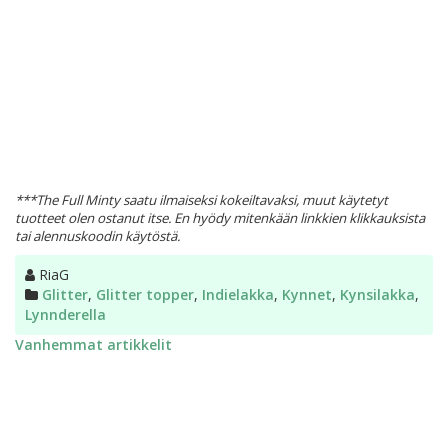
***The Full Minty saatu ilmaiseksi kokeiltavaksi, muut käytetyt
tuotteet olen ostanut itse. En hyödy mitenkään linkkien klikkauksista
tai alennuskoodin käytöstä.
Kirjoittaja
RiaG
Kategoriat
Glitter
,
Glitter topper
,
Indielakka
,
Kynnet
,
Kynsilakka
,
Lynnderella
Artikkelien
Vanhemmat artikkelit
selaus