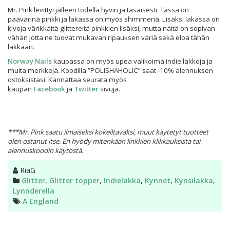
Mr. Pink levittyi jälleen todella hyvin ja tasaisesti. Tässä on
päävärinä pinkki ja lakassa on myös shimmeriä. Lisäksi lakassa on
kivoja värikkäitä glittereitä pinkkien lisäksi, mutta näitä on sopivan
vähän jotta ne tuovat mukavan ripauksen väriä sekä eloa tähän
lakkaan.
Norway Nails
kaupassa on myös upea valikoima indie lakkoja ja
muita merkkejä. Koodilla ”POLISHAHOLIC” saat -10% alennuksen
ostoksistasi. Kannattaa seurata myös
kaupan
Facebook
ja
Twitter
sivuja.
***Mr. Pink saatu ilmaiseksi kokeiltavaksi, muut käytetyt tuotteet
olen ostanut itse. En hyödy mitenkään linkkien klikkauksista tai
alennuskoodin käytöstä.
Kirjoittaja
RiaG
Kategoriat
Glitter
,
Glitter topper
,
Indielakka
,
Kynnet
,
Kynsilakka
,
Lynnderella
Avainsanat
A England