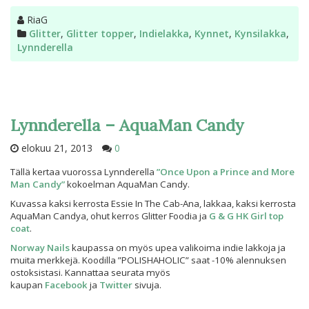
Kirjoittaja
RiaG
Kategoriat
Glitter
,
Glitter topper
,
Indielakka
,
Kynnet
,
Kynsilakka
,
Lynnderella
Lynnderella – AquaMan Candy
elokuu 21, 2013
0
Tällä kertaa vuorossa Lynnderella
”Once Upon a Prince and More
Man Candy”
kokoelman AquaMan Candy.
Kuvassa kaksi kerrosta Essie In The Cab-Ana, lakkaa, kaksi kerrosta
AquaMan Candya, ohut kerros Glitter Foodia ja
G & G HK Girl top
coat
.
Norway Nails
kaupassa on myös upea valikoima indie lakkoja ja
muita merkkejä. Koodilla ”POLISHAHOLIC” saat -10% alennuksen
ostoksistasi. Kannattaa seurata myös
kaupan
Facebook
ja
Twitter
sivuja.