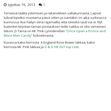
syyskuu 16, 2013
0
Terveisiä täältä yskimisen ja räkänokkien valtakunnasta. Lapset
tulivat kipeiksi muutama päivä sitten ja isäntäkin on aika surkeassa
kunnossa. Itse häilyn siinä rajamailla, että iskeekö tauti vai ei. Nyt
kuitenkin kirjoitan tämän postauksen teille vaikka se olisi viimeinen
tekoni ;D Tämä on Mr. Pink Lynnderellan
”Once Upon a Prince and
More Man Candy”
kokoelmasta.
Kuvassa kaksi kerrosta A England Rose Bower lakkaa, kaksi
kerrosta Mr. Pink lakkaa ja
G & G HK Girl top coat
.