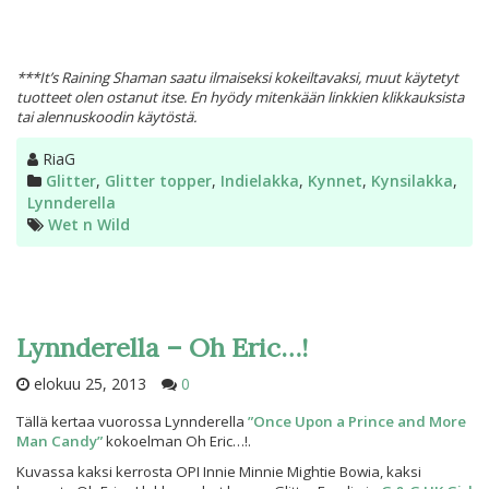
***It’s Raining Shaman saatu ilmaiseksi kokeiltavaksi, muut käytetyt
tuotteet olen ostanut itse. En hyödy mitenkään linkkien klikkauksista
tai alennuskoodin käytöstä.
Kirjoittaja
RiaG
Kategoriat
Glitter
,
Glitter topper
,
Indielakka
,
Kynnet
,
Kynsilakka
,
Lynnderella
Avainsanat
Wet n Wild
Lynnderella – Oh Eric…!
elokuu 25, 2013
0
Tällä kertaa vuorossa Lynnderella
”Once Upon a Prince and More
Man Candy”
kokoelman Oh Eric…!.
Kuvassa kaksi kerrosta OPI Innie Minnie Mightie Bowia, kaksi