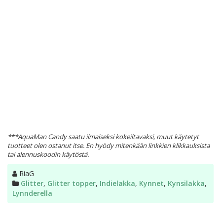
***AquaMan Candy saatu ilmaiseksi kokeiltavaksi, muut käytetyt
tuotteet olen ostanut itse. En hyödy mitenkään linkkien klikkauksista
tai alennuskoodin käytöstä.
Kirjoittaja
RiaG
Kategoriat
Glitter
,
Glitter topper
,
Indielakka
,
Kynnet
,
Kynsilakka
,
Lynnderella