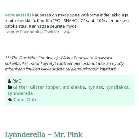
Norway Nails
kaupassa on myös upea valikoima indie lakkoja ja
muita merkkejä. Koodilla ”POLISHAHOLIC” saat -10% alennuksen
ostoksistasi. Kannattaa seurata myös
kaupan
Facebook
ja
Twitter
sivuja.
***The One Who Got Away ja Wicker Park saatu ilmaiseksi
kokeiltaviksi, muut käytetyt tuotteet olen ostanut itse. En hyödy
mitenkään linkkien klikkauksista tai alennuskoodin käytöstä.
Kirjoittaja
RiaG
Kategoriat
Glitter
,
Glitter topper
,
Indielakka
,
Kynnet
,
Kynsilakka
,
Lynnderella
Avainsanat
Color Club
Lynnderella – Mr. Pink