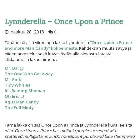
Lynnderella – Once Upon a Prince
lokakuu 28, 2013
0
Tänään näytillä viimeinen lakka Lynnderella
”Once Upon a Prince
and more Man Candy” kokoelmasta
. Kahdeksan muuta sävyä ja
niiden arvostelut sekä kuvat löydät alla olevasta listasta
klikkaamalla lakan nimeä. :
Mr. Darcy
The One Who Got Away
Mr. Pink
Tidy Whities
It’s Raining Shaman
Oh Eric…!
AquaMan Candy
The Full Minty
Tämä lakka on siis Once Upon a Prince ja Lynnderella kuvailee sitä
näin
”Once Upon a Prince has multiple purples accented with
scattered multiglitter in a rich, translucent purple and blue shimmered