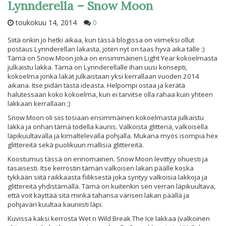
Lynnderella – Snow Moon
toukokuu 14, 2014
0
Siitä onkin jo hetki aikaa, kun tässä blogissa on viimeksi ollut
postaus Lynnderellan lakasta, joten nyt on taas hyvä aika tälle :)
Tämä on Snow Moon joka on ensimmäinen Light Year kokoelmasta
julkaistu lakka. Tämä on Lynnderellalle ihan uusi konsepti,
kokoelma jonka lakat julkaistaan yksi kerrallaan vuoden 2014
aikana. Itse pidän tästä ideasta. Helpompi ostaa ja kerätä
halutessaan koko kokoelma, kun ei tarvitse olla rahaa kuin yhteen
lakkaan kerrallaan ;)
Snow Moon oli siis tosiaan ensimmäinen kokoelmasta julkaistu
lakka ja onhan tämä todella kaunis. Valkoista glitteriä, valkoisella
läpikuultavalla ja kimaltelevalla pohjalla. Mukana myös isompia hex
glittereitä sekä puolikuun mallisia glittereitä.
Koostumus tässä on erinomainen. Snow Moon levittyy ohuesti ja
tasaisesti. Itse kerrostin tämän valkoisen lakan päälle koska
tykkään siitä raikkaasta fiiliksestä joka syntyy valkoisia lakkoja ja
glittereitä yhdistämällä. Tämä on kuitenkin sen verran läpikuultava,
että voit käyttää sitä minkä tahansa värisen lakan päällä ja
pohjaväri kuultaa kauniisti läpi.
Kuvissa kaksi kerrosta Wet n Wild Break The Ice lakkaa (valkoinen