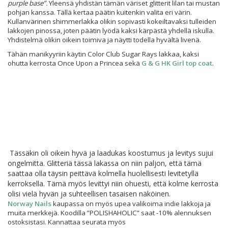
purple base”.
Yleensä yhdistän tämän väriset glitterit lilan tai mustan
pohjan kanssa. Tällä kertaa päätin kuitenkin valita eri värin.
Kullanvärinen shimmerlakka olikin sopivasti kokeiltavaksi tulleiden
lakkojen pinossa, joten päätin lyödä kaksi kärpästä yhdellä iskulla.
Yhdistelmä olikin oikein toimiva ja näytti todella hyvältä livenä.
Tähän manikyyriin käytin Color Club Sugar Rays lakkaa, kaksi
ohutta kerrosta Once Upon a Princea sekä
G & G HK Girl top coat
.
Tässäkin oli oikein hyvä ja laadukas koostumus ja levitys sujui
ongelmitta. Glitteriä tässä lakassa on niin paljon, että tämä
saattaa olla täysin peittävä kolmella huolellisesti levitetyllä
kerroksella. Tämä myös levittyi niin ohuesti, että kolme kerrosta
olisi vielä hyvän ja suhteellisen tasaisen näköinen.
Norway Nails
kaupassa on myös upea valikoima indie lakkoja ja
muita merkkejä. Koodilla ”POLISHAHOLIC” saat -10% alennuksen
ostoksistasi. Kannattaa seurata myös