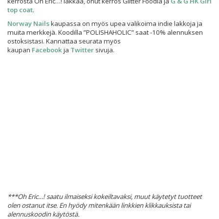
kerrosta Oh Eric…! lakkaa, ohut kerros Glitter Foodia ja
G & G HK Girl
top coat
.
Norway Nails
kaupassa on myös upea valikoima indie lakkoja ja
muita merkkejä. Koodilla ”POLISHAHOLIC” saat -10% alennuksen
ostoksistasi. Kannattaa seurata myös
kaupan
Facebook
ja
Twitter
sivuja.
***Oh Eric…! saatu ilmaiseksi kokeiltavaksi, muut käytetyt tuotteet
olen ostanut itse. En hyödy mitenkään linkkien klikkauksista tai
alennuskoodin käytöstä.