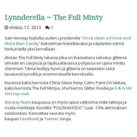
Lynnderella – The Full Minty
elokuu 17, 2013
0
Sain Norway Nailsilta uuden Lynnderella
”Once Upon a Prince and
More Man Candy”
kokoelman kokeiltavaksi ja näytänkin nämä
herkut teille yksi kerrallaan.
Aloitan The Full Minty lakasta joka on ihastuttava sekoitus glitteriä
vihreän eri sävyissä ja läpikuultavassa pohjassa on upea minttu
shimmeri. Tämä levittyy hyvin ja glitteriä on tarpeeksi sekä
tasaisesti kynsillä jo ensimmäisellä kerroksella.
Kuvassa kaksi kerrosta China Glaze Keep Calm, Paint On lakkaa,
kaksi kerrosta The Full Mintya, ohut kerros Glitter Foodia ja
G & G HK
Girl top coat
.
Norway Nails
kaupassa on myös upea valikoima indie lakkoja ja
muita merkkejä. Koodilla ”POLISHAHOLIC” saat -10% alennuksen
ostoksistasi. Kannattaa seurata myös
kaupan
Facebook
ja
Twitter
sivuja.