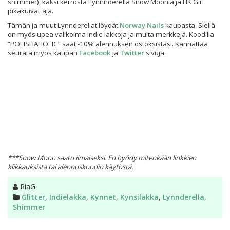
shimmer), kaksi kerrosta Lynnnderella Snow Moonia ja HK Girl
pikakuivattaja.
Tämän ja muut Lynnderellat löydät
Norway Nails
kaupasta. Siellä
on myös upea valikoima indie lakkoja ja muita merkkejä. Koodilla
”POLISHAHOLIC” saat -10% alennuksen ostoksistasi. Kannattaa
seurata myös kaupan
Facebook
ja
Twitter
sivuja.
***Snow Moon saatu ilmaiseksi. En hyödy mitenkään linkkien
klikkauksista tai alennuskoodin käytöstä.
Kirjoittaja
RiaG
Kategoriat
Glitter
,
Indielakka
,
Kynnet
,
Kynsilakka
,
Lynnderella
,
Shimmer