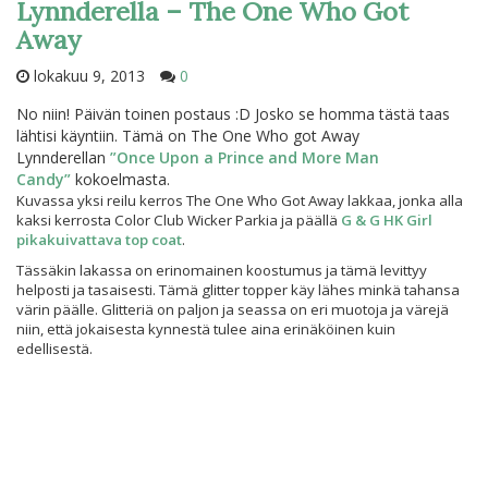
Lynnderella – The One Who Got
Away
lokakuu 9, 2013
0
No niin! Päivän toinen postaus :D Josko se homma tästä taas
lähtisi käyntiin. Tämä on The One Who got Away
Lynnderellan
”Once Upon a Prince and More Man
Candy”
kokoelmasta.
Kuvassa yksi reilu kerros The One Who Got Away lakkaa, jonka alla
kaksi kerrosta Color Club Wicker Parkia ja päällä
G & G HK Girl
pikakuivattava top coat
.
Tässäkin lakassa on erinomainen koostumus ja tämä levittyy
helposti ja tasaisesti. Tämä glitter topper käy lähes minkä tahansa
värin päälle. Glitteriä on paljon ja seassa on eri muotoja ja värejä
niin, että jokaisesta kynnestä tulee aina erinäköinen kuin
edellisestä.