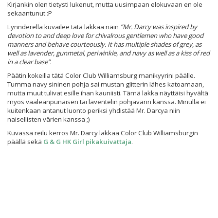
Kirjankin olen tietysti lukenut, mutta uusimpaan elokuvaan en ole
sekaantunut :P
Lynnderella kuvailee tätä lakkaa näin
”Mr. Darcy was inspired by
devotion to and deep love for chivalrous gentlemen who have good
manners and behave courteously. It has multiple shades of grey, as
well as lavender, gunmetal, periwinkle, and navy as well as a kiss of red
in a clear base”
.
Päätin kokeilla tätä Color Club Williamsburg manikyyrini päälle.
Tumma navy sininen pohja sai mustan glitterin lähes katoamaan,
mutta muut tulivat esille ihan kauniisti. Tämä lakka näyttäisi hyvältä
myös vaaleanpunaisen tai laventelin pohjavärin kanssa. Minulla ei
kuitenkaan antanut luonto periksi yhdistää Mr. Darcya niin
naisellisten värien kanssa ;)
Kuvassa reilu kerros Mr. Darcy lakkaa Color Club Williamsburgin
päällä sekä
G & G HK Girl pikakuivattaja
.