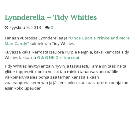
Lynnderella – Tidy Whities
syyskuu 9, 2013
0
Tänään vuorossa Lynnderellaa ja
”Once Upon a Prince and More
Man Candy”
kokoelman Tidy Whities.
Kuvassa kaksi kerrosta IsaDora Purple Reignia, kaksi kerrosta Tidy
Whities lakkaa ja
G & G HK Girl top coat
.
Tidy Whities levittyi erittäin hyvin ja tasaisesti. Tämä on taas näitä
glitter toppereita jonka voi laittaa minkä tahansa värin päälle.
Valkoinen/vaalea pohja saa tämän kanssa aikaan
vaaleanpunaisemman ja jäisen lookin, kun taas tumma pohja tuo
esiin koko upeuden.