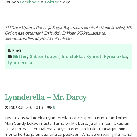
kaupan
Facebook
ja
Twitter
sivuja.
***Once Upon a Prince ja Sugar Rays saatu ilmaiseksi kokeiltaviksi, HK
Girl on itse ostamani. En hyödy linkkien klikkauksista tai
alennuskoodien käytöstä mitenkään.
Kirjoittaja
RiaG
Kategoriat
Glitter
,
Glitter topper
,
Indielakka
,
Kynnet
,
Kynsilakka
,
Lynnderella
Lynnderella – Mr. Darcy
lokakuu 20, 2013
0
Tässä taas vaihteeksi Lynnderellaa Once upon a Prince and other
Man Candy kokoelmasta. Tämä on Mr. Darcy ja ah, miten rakastan
tuota nimeä! Olen nähnyt Ylpeys ja ennakkoluulo minisarjan niin
monta kertaa ja en saa siitä tarpeekseni. Aina se on vain yhtä ihana!