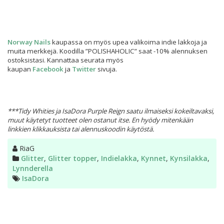
Norway Nails
kaupassa on myös upea valikoima indie lakkoja ja
muita merkkejä. Koodilla ”POLISHAHOLIC” saat -10% alennuksen
ostoksistasi. Kannattaa seurata myös
kaupan
Facebook
ja
Twitter
sivuja.
***Tidy Whities ja IsaDora Purple Reign saatu ilmaiseksi kokeiltavaksi,
muut käytetyt tuotteet olen ostanut itse. En hyödy mitenkään
linkkien klikkauksista tai alennuskoodin käytöstä.
Kirjoittaja
RiaG
Kategoriat
Glitter
,
Glitter topper
,
Indielakka
,
Kynnet
,
Kynsilakka
,
Lynnderella
Avainsanat
IsaDora