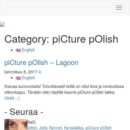
Toggl
naviga
Category:
piCture pOlish
English
piCture pOlish – Lagoon
tammikuu 8, 2017
4
English
Ihanaa sunnuntaita! Toivottavasti teillä on ollut kiva ja rentouttava
viikonloppu. Tänään olisi näytillä kaunis piCture pOlish lakka.
(lisää…)
- Seuraa -
Kirjoittaja
RiaG
Kategoriat
Glitter
,
Jelly
,
Kynnet
,
Kynsilakka
,
piCture pOlish