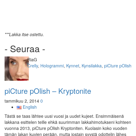
***Lakka itse ostettu.
- Seuraa -
Kirjoittaja
RiaG
Kategoriat
Crelly
,
Hologrammi
,
Kynnet
,
Kynsilakka
,
piCture pOlish
piCture pOlish – Kryptonite
tammikuu 2, 2014
0
English
Tästä se taas lähtee uusi vuosi ja uudet kujeet. Ensimmäisenä
lakkana esittelen teille ehkä suurimman lakkahimotukseni kohteen
vuonna 2013, piCture pOlish Kryptoniten. Kuolasin koko vuoden
tämän lakan kuvien perään, mutta jostain syystä odottelin lähes