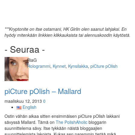
***Kryptonite on itse ostamani, HK Girlin olen saanut lahjaksi. En
hyödy mitenkään linkkien klikkauksista tai alennuskoodin käytöstä.
- Seuraa -
Kirjoittaja
RiaG
Kategoriat
Hologrammi
,
Kynnet
,
Kynsilakka
,
piCture pOlish
piCture pOlish – Mallard
maaliskuu 12, 2013
0
English
Ostin vähän aikaa sitten ensimmäisen piCture pOlish lakkani
sävyssä Mallard. Tämä on
The PolishAholic
bloggarin
suunnittelema sävy. Itse tykkään näistä bloggaajien
suunnittelemista lakoista. Kukas sen paremmin tietää mikä