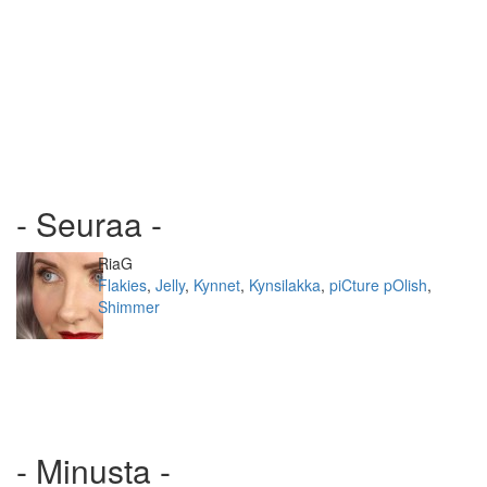
- Seuraa -
Kirjoittaja
RiaG
Kategoriat
Flakies
,
Jelly
,
Kynnet
,
Kynsilakka
,
piCture pOlish
,
Shimmer
- Minusta -