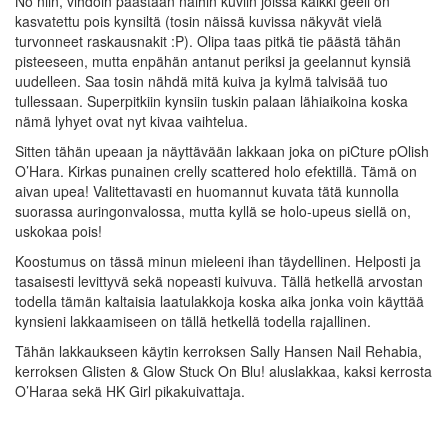
No niin, vihdoin päästään näihin kuviin joissa kaikki geeli on
kasvatettu pois kynsiltä (tosin näissä kuvissa näkyvät vielä
turvonneet raskausnakit :P). Olipa taas pitkä tie päästä tähän
pisteeseen, mutta enpähän antanut periksi ja geelannut kynsiä
uudelleen. Saa tosin nähdä mitä kuiva ja kylmä talvisää tuo
tullessaan. Superpitkiin kynsiin tuskin palaan lähiaikoina koska
nämä lyhyet ovat nyt kivaa vaihtelua.
Sitten tähän upeaan ja näyttävään lakkaan joka on piCture pOlish
O’Hara. Kirkas punainen crelly scattered holo efektillä. Tämä on
aivan upea! Valitettavasti en huomannut kuvata tätä kunnolla
suorassa auringonvalossa, mutta kyllä se holo-upeus siellä on,
uskokaa pois!
Koostumus on tässä minun mieleeni ihan täydellinen. Helposti ja
tasaisesti levittyvä sekä nopeasti kuivuva. Tällä hetkellä arvostan
todella tämän kaltaisia laatulakkoja koska aika jonka voin käyttää
kynsieni lakkaamiseen on tällä hetkellä todella rajallinen.
Tähän lakkaukseen käytin kerroksen Sally Hansen Nail Rehabia,
kerroksen Glisten & Glow Stuck On Blu! aluslakkaa, kaksi kerrosta
O’Haraa sekä HK Girl pikakuivattaja.