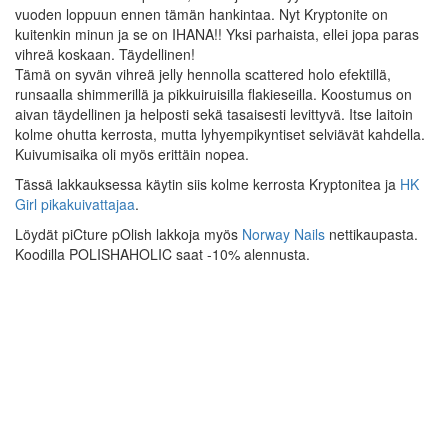
vuoden loppuun ennen tämän hankintaa. Nyt Kryptonite on
kuitenkin minun ja se on IHANA!! Yksi parhaista, ellei jopa paras
vihreä koskaan. Täydellinen!
Tämä on syvän vihreä jelly hennolla scattered holo efektillä,
runsaalla shimmerillä ja pikkuiruisilla flakieseilla. Koostumus on
aivan täydellinen ja helposti sekä tasaisesti levittyvä. Itse laitoin
kolme ohutta kerrosta, mutta lyhyempikyntiset selviävät kahdella.
Kuivumisaika oli myös erittäin nopea.
Tässä lakkauksessa käytin siis kolme kerrosta Kryptonitea ja
HK
Girl pikakuivattajaa
.
Löydät piCture pOlish lakkoja myös
Norway Nails
nettikaupasta.
Koodilla POLISHAHOLIC saat -10% alennusta.