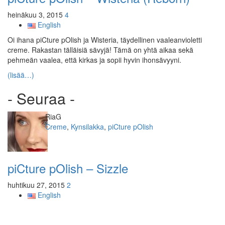
heinäkuu 3, 2015
4
English
Oi ihana piCture pOlish ja Wisteria, täydellinen vaaleanvioletti
creme. Rakastan tälläisiä sävyjä! Tämä on yhtä aikaa sekä
pehmeän vaalea, että kirkas ja sopii hyvin ihonsävyyni.
(lisää…)
- Seuraa -
Kirjoittaja
RiaG
Kategoriat
Creme
,
Kynsilakka
,
piCture pOlish
piCture pOlish – Sizzle
huhtikuu 27, 2015
2
English