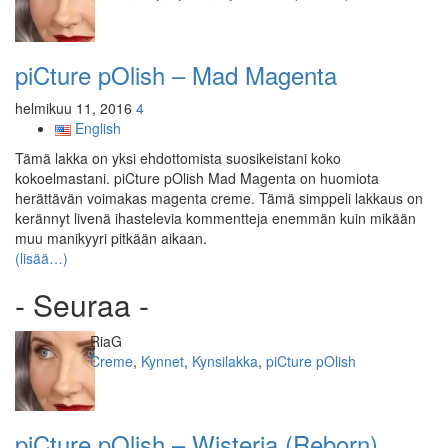
piCture pOlish – Mad Magenta
helmikuu 11, 2016
4
English
Tämä lakka on yksi ehdottomista suosikeistani koko
kokoelmastani. piCture pOlish Mad Magenta on huomiota
herättävän voimakas magenta creme. Tämä simppeli lakkaus on
kerännyt livenä ihastelevia kommentteja enemmän kuin mikään
muu manikyyri pitkään aikaan.
(lisää…)
- Seuraa -
Kirjoittaja
RiaG
Kategoriat
Creme
,
Kynnet
,
Kynsilakka
,
piCture pOlish
piCture pOlish – Wisteria (Reborn)