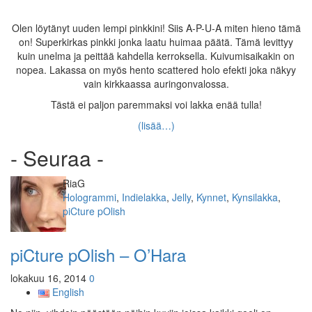
Olen löytänyt uuden lempi pinkkini! Siis A-P-U-A miten hieno tämä
on! Superkirkas pinkki jonka laatu huimaa päätä. Tämä levittyy
kuin unelma ja peittää kahdella kerroksella. Kuivumisaikakin on
nopea. Lakassa on myös hento scattered holo efekti joka näkyy
vain kirkkaassa auringonvalossa.
Tästä ei paljon paremmaksi voi lakka enää tulla!
(lisää…)
- Seuraa -
Kirjoittaja
RiaG
Kategoriat
Hologrammi
,
Indielakka
,
Jelly
,
Kynnet
,
Kynsilakka
,
piCture pOlish
piCture pOlish – O’Hara
lokakuu 16, 2014
0
English