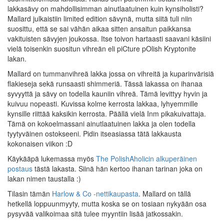
lakkasävy on mahdollisimman ainutlaatuinen kuin kynsiholisti?
Mallard julkaistiin limited edition sävynä, mutta siitä tuli niin
suosittu, että se sai vähän aikaa sitten ansaitun paikkansa
vakituisten sävyjen joukossa. Itse toivon hartaasti saavani käsiini
vielä toisenkin suositun vihreän eli piCture pOlish Kryptonite
lakan.
Mallard on tummanvihreä lakka jossa on vihreitä ja kuparinvärisiä
flakieseja sekä runsaasti shimmeriä. Tässä lakassa on ihanaa
syvyyttä ja sävy on todella kauniin vihreä. Tämä levittyy hyvin ja
kuivuu nopeasti. Kuvissa kolme kerrosta lakkaa, lyhyemmille
kynsille riittää kaksikin kerrosta. Päällä vielä Inm pikakuivattaja.
Tämä on kokoelmassani ainutlaatuinen lakka ja olen todella
tyytyväinen ostokseeni. Pidin itseasiassa tätä lakkausta
kokonaisen viikon :D
Käykääpä lukemassa myös
The PolishAholicin alkuperäinen
postaus
tästä lakasta. Siinä hän kertoo ihanan tarinan joka on
lakan nimen taustalla :)
Tilasin tämän
Harlow & Co -nettikaupasta
. Mallard on tällä
hetkellä loppuunmyyty, mutta koska se on tosiaan nykyään osa
pysyvää valikoimaa sitä tulee myyntiin lisää jatkossakin.