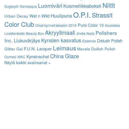
Niitit
Luomiväri
Kosmetiikkaboksit
Sugarpill
Illamasqua
O.P.I.
Strassit
Huulipuna
Wet n Wild
Urban Decay
Color Club
Pure Color 10
Omat kynnet takaisin 2016
Aluslakka
Akryylimaali
Polishers
Lookfantastic Beauty Box
Jindie Nails
Kynsien kasvatus
Inc.
Liukuvärjäys
Delush Polish
Essence
Leimaus
F.U.N. Lacquer
Glitter Gal
Mavala
Dollish Polish
China Glaze
Kynsinauhat
Oumaxi
MAC
Näytä kaikki avainsanat »