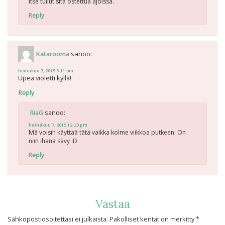
itse tullut sitä ostettua ajoissa.
Reply
sanoo:
Katarooma
heinäkuu 3, 2015 6:11 pm
Upea violetti kyllä!
Reply
sanoo:
RiaG
heinäkuu 7, 2015 12:23 pm
Mä voisin käyttää tätä vaikka kolme viikkoa putkeen. On
niin ihana sävy :D
Reply
Vastaa
Sähköpostiosoitettasi ei julkaista.
Pakolliset kentät on merkitty
*