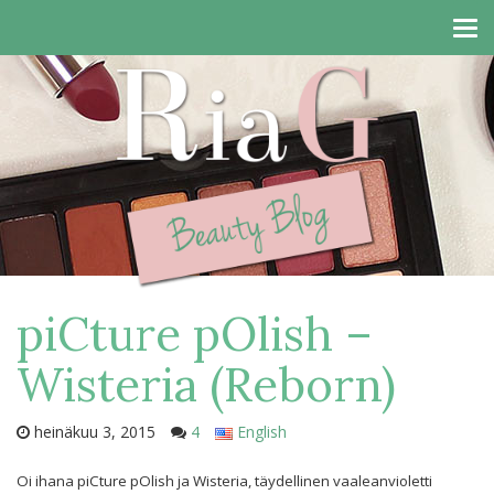
Tog
navi
piCture pOlish –
Wisteria (Reborn)
heinäkuu 3, 2015
4
English
Oi ihana piCture pOlish ja Wisteria, täydellinen vaaleanvioletti