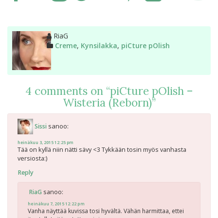
Kirjoittaja
RiaG
Kategoriat
Creme
,
Kynsilakka
,
piCture pOlish
4 comments on “
piCture pOlish –
Wisteria (Reborn)
”
sanoo:
Sissi
heinäkuu 3, 2015 12:25 pm
Tää on kyllä niin nätti sävy <3 Tykkään tosin myös vanhasta
versiosta:)
Reply
sanoo:
RiaG
heinäkuu 7, 2015 12:22 pm
Vanha näyttää kuvissa tosi hyvältä. Vähän harmittaa, ettei