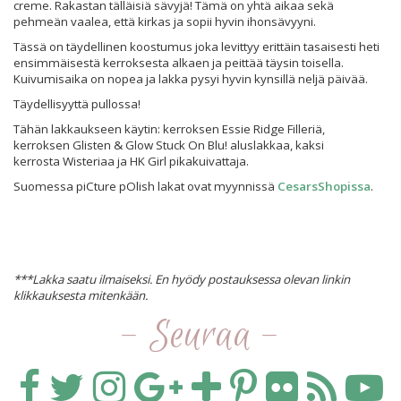
creme. Rakastan tälläisiä sävyjä! Tämä on yhtä aikaa sekä
pehmeän vaalea, että kirkas ja sopii hyvin ihonsävyyni.
Tässä on täydellinen koostumus joka levittyy erittäin tasaisesti heti
ensimmäisestä kerroksesta alkaen ja peittää täysin toisella.
Kuivumisaika on nopea ja lakka pysyi hyvin kynsillä neljä päivää.
Täydellisyyttä pullossa!
Tähän lakkaukseen käytin: kerroksen Essie Ridge Filleriä,
kerroksen Glisten & Glow Stuck On Blu! aluslakkaa, kaksi
kerrosta Wisteriaa ja HK Girl pikakuivattaja.
Suomessa piCture pOlish lakat ovat myynnissä
CesarsShopissa
.
***Lakka saatu ilmaiseksi. En hyödy postauksessa olevan linkin
klikkauksesta mitenkään.
- Seuraa -