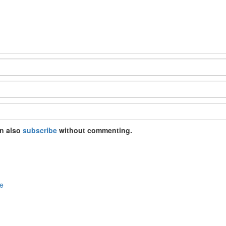
an also
subscribe
without commenting.
fe