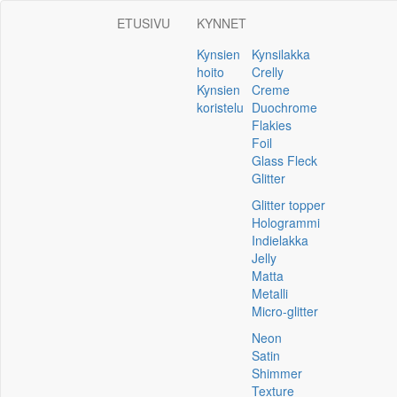
ETUSIVU
KYNNET
Kynsien
Kynsilakka
hoito
Crelly
Kynsien
Creme
koristelu
Duochrome
Flakies
Foil
Glass Fleck
Glitter
Glitter topper
Hologrammi
Indielakka
Jelly
Matta
Metalli
Micro-glitter
Neon
Satin
Shimmer
Texture