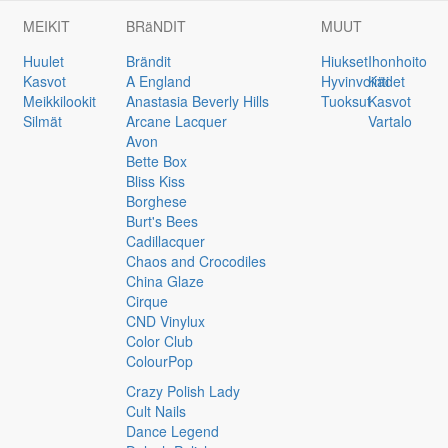
MEIKIT
BRäNDIT
MUUT
Huulet
Brändit
Hiukset
Ihonhoito
Kasvot
A England
Hyvinvointi
Kädet
Meikkilookit
Anastasia Beverly Hills
Tuoksut
Kasvot
Silmät
Arcane Lacquer
Vartalo
Avon
Bette Box
Bliss Kiss
Borghese
Burt's Bees
Cadillacquer
Chaos and Crocodiles
China Glaze
Cirque
CND Vinylux
Color Club
ColourPop
Crazy Polish Lady
Cult Nails
Dance Legend