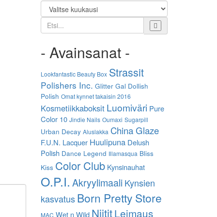
Etsi
- Avainsanat -
Strassit
Lookfantastic Beauty Box
Polishers Inc.
Glitter Gal
Dollish
Polish
Omat kynnet takaisin 2016
Luomiväri
Kosmetiikkaboksit
Pure
Color 10
Jindie Nails
Oumaxi
Sugarpill
China Glaze
Urban Decay
Aluslakka
Huulipuna
F.U.N. Lacquer
Delush
Polish
Dance Legend
Bliss
Illamasqua
Color Club
Kynsinauhat
Kiss
O.P.I.
Akryylimaali
Kynsien
Born Pretty Store
kasvatus
Niitit
Leimaus
Wet n Wild
MAC