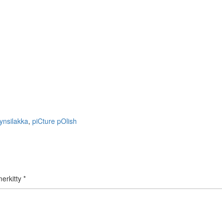
ynsilakka
,
piCture pOlish
merkitty
*