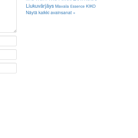
Liukuvärjäys
Mavala
KIKO
Essence
Näytä kaikki avainsanat »