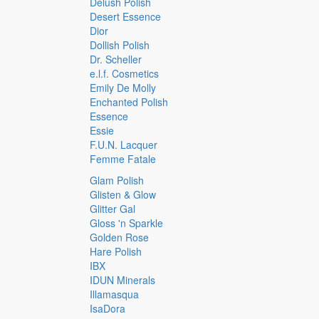
Delush Polish
Desert Essence
Dior
Dollish Polish
Dr. Scheller
e.l.f. Cosmetics
Emily De Molly
Enchanted Polish
Essence
Essie
F.U.N. Lacquer
Femme Fatale
Glam Polish
Glisten & Glow
Glitter Gal
Gloss 'n Sparkle
Golden Rose
Hare Polish
IBX
IDUN Minerals
Illamasqua
IsaDora