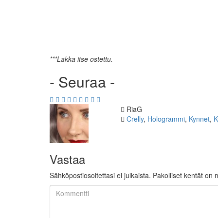
***Lakka itse ostettu.
- Seuraa -
Kirjoittaja
RiaG
Kategoriat
Crelly
,
Hologrammi
,
Kynnet
,
K
Vastaa
Sähköpostiosoitettasi ei julkaista.
Pakolliset kentät on 
Kommentti