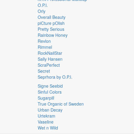
O.P.I.
Orly
Overall Beauty
piCture pOlish
Pretty Serious
Rainbow Honey
Revlon
Rimmel
RockNailStar
Sally Hansen
ScraPerfect
Secret
Seprhora by O.P.I.
Signe Seebid
Sinful Colors
Sugarpill
True Organic of Sweden
Urban Decay
Urtekram
Vaseline
Wet n Wild