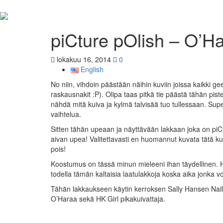
piCture pOlish – O’H
lokakuu 16, 2014
0
English
No niin, vihdoin päästään näihin kuviin joissa kaikki ge
raskausnakit :P). Olipa taas pitkä tie päästä tähän pi
nähdä mitä kuiva ja kylmä talvisää tuo tullessaan. Supe
vaihtelua.
Sitten tähän upeaan ja näyttävään lakkaan joka on piCt
aivan upea! Valitettavasti en huomannut kuvata tätä k
pois!
Koostumus on tässä minun mieleeni ihan täydellinen. Hel
todella tämän kaltaisia laatulakkoja koska aika jonka vo
Tähän lakkaukseen käytin kerroksen Sally Hansen Nail 
O’Haraa sekä HK Girl pikakuivattaja.