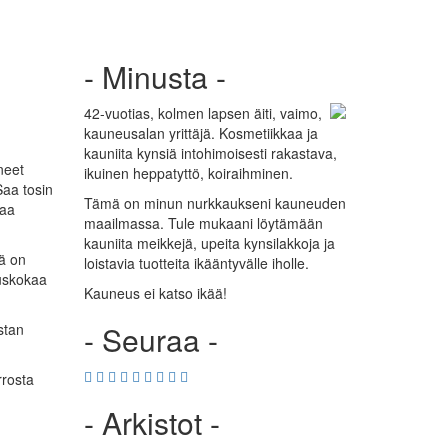
- Minusta -
42-vuotias, kolmen lapsen äiti, vaimo,
kauneusalan yrittäjä. Kosmetiikkaa ja
kauniita kynsiä intohimoisesti rakastava,
neet
ikuinen heppatyttö, koiraihminen.
Saa tosin
Tämä on minun nurkkaukseni kauneuden
vaa
maailmassa. Tule mukaani löytämään
kauniita meikkejä, upeita kynsilakkoja ja
mä on
loistavia tuotteita ikääntyvälle iholle.
 uskokaa
Kauneus ei katso ikää!
- Seuraa -
stan
rrosta
- Arkistot -