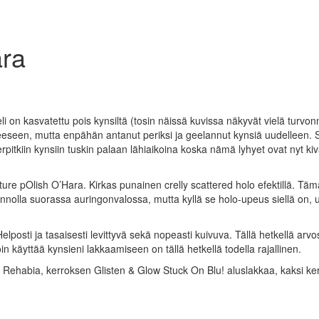
ara
eli on kasvatettu pois kynsiltä (tosin näissä kuvissa näkyvät vielä turvon
steeseen, mutta enpähän antanut periksi ja geelannut kynsiä uudelleen. 
rpitkiin kynsiin tuskin palaan lähiaikoina koska nämä lyhyet ovat nyt ki
ure pOlish O’Hara. Kirkas punainen crelly scattered holo efektillä. Tä
unnolla suorassa auringonvalossa, mutta kyllä se holo-upeus siellä on,
posti ja tasaisesti levittyvä sekä nopeasti kuivuva. Tällä hetkellä arvo
in käyttää kynsieni lakkaamiseen on tällä hetkellä todella rajallinen.
Rehabia, kerroksen Glisten & Glow Stuck On Blu! aluslakkaa, kaksi ke