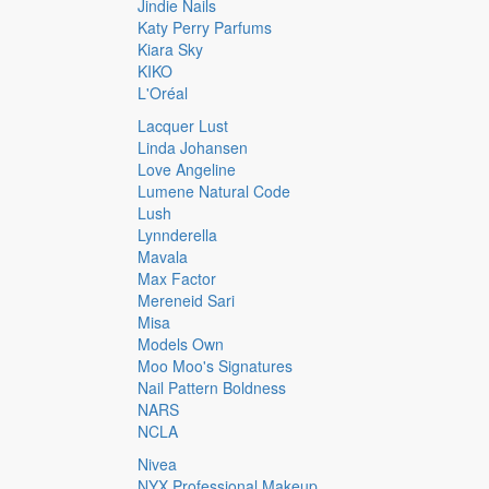
Jindie Nails
Katy Perry Parfums
Kiara Sky
KIKO
L'Oréal
Lacquer Lust
Linda Johansen
Love Angeline
Lumene Natural Code
Lush
Lynnderella
Mavala
Max Factor
Mereneid Sari
Misa
Models Own
Moo Moo's Signatures
Nail Pattern Boldness
NARS
NCLA
Nivea
NYX Professional Makeup