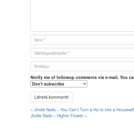
Nimi
*
Email
*
Kotisivu
*
Notify me of followup comments via e-mail. You c
Artikkelien
« Jindie Nails – You Can’t Turn a Ho-lo into a Housewi
Jindie Nails – Higher Flower »
selaus