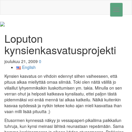
Toggle
navigati
Loputon
kynsienkasvatusprojekti
joulukuu 21, 2009
0
English
Kynsien kasvatus on vihdoin edennyt siihen vaiheeseen, että
pituus alkaa miellyttää omaa silmää. Toki olen näitä välillä jo
viilaillut lyhyemmiksikin liuskottumisen ym. takia. Minulla on sen
verran ohut ja helposti katkeava kynsilaatu, ettei paljon tästä
pidemmäksi voi enää mennä tai alkaa katkeilu. Nälkä kuitenkin
kasvaa syödessä ja nytkin tekee koko ajan mieli kasvattaa ihan
vaan milli lisää pituutta ;)
Etusormen kynnessä näkyy jo vessapaperi-pikaliima paikkailun
tuhruja, kun kynsi meinasi lähteä reunastaan repeämään. Sama