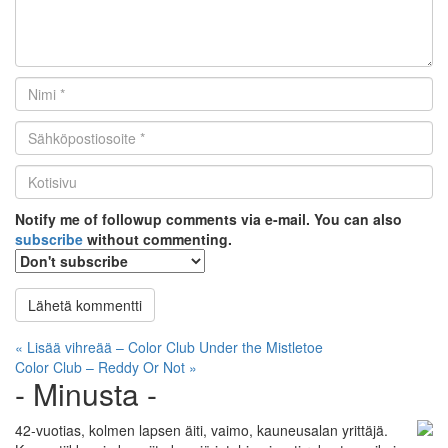
Nimi
*
Email
*
Kotisivu
*
Notify me of followup comments via e-mail. You can also
subscribe
without commenting.
Artikkelien
« Lisää vihreää – Color Club Under the Mistletoe
Color Club – Reddy Or Not »
selaus
- Minusta -
42-vuotias, kolmen lapsen äiti, vaimo, kauneusalan yrittäjä.