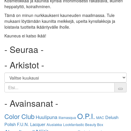
Kosmetiikkaa ja kauniita kynsiä intohimoisesti rakastava, ikuinen
heppatyttö, koiraihminen.
Tämä on minun nurkkaukseni kauneuden maailmassa. Tule
mukaani löytämään kauniita meikkejä, upeita kynsilakkoja ja
loistavia tuotteita ikääntyvälle iholle.
Kauneus ei katso ikää!
- Seuraa -
- Arkistot -
Etsi
- Avainsanat -
O.P.I.
Color Club
Huulipuna
Delush
Illamasqua
MAC
Polish
F.U.N. Lacquer
Aluslakka
Lookfantastic Beauty Box