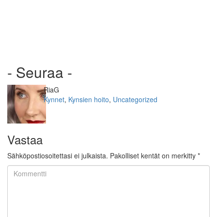
- Seuraa -
Kirjoittaja
RiaG
Kategoriat
Kynnet
,
Kynsien hoito
,
Uncategorized
Vastaa
Sähköpostiosoitettasi ei julkaista.
Pakolliset kentät on merkitty
*
Kommentti