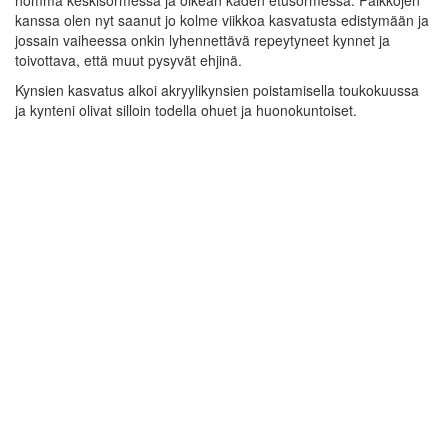
homma keskisormessa ja oikean käden etusormessa. Paikkojen
kanssa olen nyt saanut jo kolme viikkoa kasvatusta edistymään ja
jossain vaiheessa onkin lyhennettävä repeytyneet kynnet ja
toivottava, että muut pysyvät ehjinä.
Kynsien kasvatus alkoi akryylikynsien poistamisella toukokuussa
ja kynteni olivat silloin todella ohuet ja huonokuntoiset.