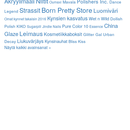
Niitit
Akryylimaali
Polishers Inc.
Mavala
Dance
Oumaxi
Born Pretty Store
Strassit
Luomiväri
Legend
Kynsien kasvatus
Wet n Wild
Dollish
Omat kynnet takaisin 2016
China
Pure Color 10
Polish
KIKO
Sugarpill
Jindie Nails
Essence
Leimaus
Glaze
Kosmetiikkaboksit
Glitter Gal
Urban
Liukuvärjäys
Kynsinauhat
Decay
Bliss Kiss
Näytä kaikki avainsanat »