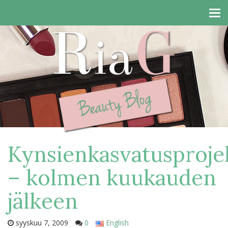
Tog
navi
Kynsienkasvatusproje
– kolmen kuukauden
jälkeen
syyskuu 7, 2009
0
English