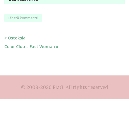
Artikkelien
« Ostoksia
Color Club – Fast Woman »
selaus
© 2008-2026 RiaG. All rights reserved