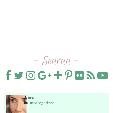
- Seuraa -
Kirjoittaja
RiaG
Kategoriat
Uncategorized