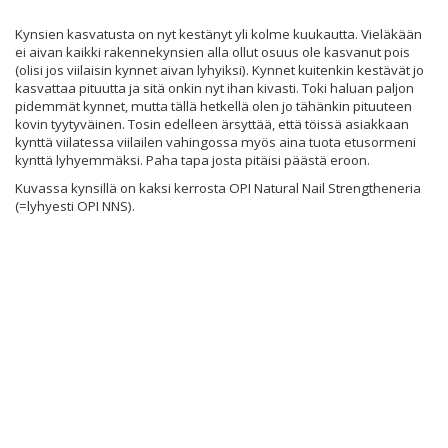
Kynsien kasvatusta on nyt kestänyt yli kolme kuukautta. Vieläkään
ei aivan kaikki rakennekynsien alla ollut osuus ole kasvanut pois
(olisi jos viilaisin kynnet aivan lyhyiksi). Kynnet kuitenkin kestävät jo
kasvattaa pituutta ja sitä onkin nyt ihan kivasti. Toki haluan paljon
pidemmät kynnet, mutta tällä hetkellä olen jo tähänkin pituuteen
kovin tyytyväinen. Tosin edelleen ärsyttää, että töissä asiakkaan
kynttä viilatessa viilailen vahingossa myös aina tuota etusormeni
kynttä lyhyemmäksi. Paha tapa josta pitäisi päästä eroon.
Kuvassa kynsillä on kaksi kerrosta OPI Natural Nail Strengtheneria
(=lyhyesti OPI NNS).