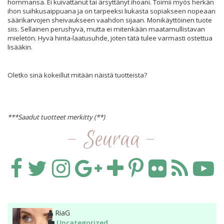
hommansa. Ei kuivattanut tai ärsyttänyt ihoani. Toimii myös herkän
ihon suihkusaippuana ja on tarpeeksi liukasta sopiakseen nopeaan
säärikarvojen sheivaukseen vaahdon sijaan. Monikäyttöinen tuote
siis. Sellainen perushyvä, mutta ei mitenkään maatamullistavan
mieletön. Hyvä hinta-laatusuhde, joten tätä tulee varmasti ostettua
lisääkin.
Oletko sinä kokeillut mitään näistä tuotteista?
***Saadut tuotteet merkitty (**)
- Seuraa -
Kirjoittaja
RiaG
Kategoriat
Uncategorized