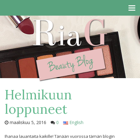
Tog
navi
Helmikuun
loppuneet
maaliskuu 5, 2016
0
English
Ihanaa lauantaita kaikille! Tänään vuorossa tämän blogin