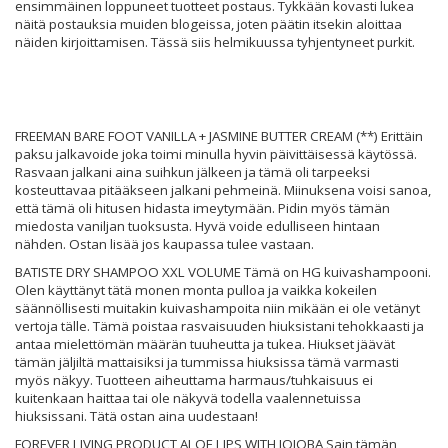
ensimmäinen loppuneet tuotteet postaus. Tykkään kovasti lukea
näitä postauksia muiden blogeissa, joten päätin itsekin aloittaa
näiden kirjoittamisen. Tässä siis helmikuussa tyhjentyneet purkit.
FREEMAN BARE FOOT VANILLA + JASMINE BUTTER CREAM (**) Erittäin
paksu jalkavoide joka toimi minulla hyvin päivittäisessä käytössä.
Rasvaan jalkani aina suihkun jälkeen ja tämä oli tarpeeksi
kosteuttavaa pitääkseen jalkani pehmeinä. Miinuksena voisi sanoa,
että tämä oli hitusen hidasta imeytymään. Pidin myös tämän
miedosta vaniljan tuoksusta. Hyvä voide edulliseen hintaan
nähden. Ostan lisää jos kaupassa tulee vastaan.
BATISTE DRY SHAMPOO XXL VOLUME Tämä on HG kuivashampooni.
Olen käyttänyt tätä monen monta pulloa ja vaikka kokeilen
säännöllisesti muitakin kuivashampoita niin mikään ei ole vetänyt
vertoja tälle. Tämä poistaa rasvaisuuden hiuksistani tehokkaasti ja
antaa mielettömän määrän tuuheutta ja tukea. Hiukset jäävät
tämän jäljiltä mattaisiksi ja tummissa hiuksissa tämä varmasti
myös näkyy. Tuotteen aiheuttama harmaus/tuhkaisuus ei
kuitenkaan haittaa tai ole näkyvä todella vaalennetuissa
hiuksissani. Tätä ostan aina uudestaan!
FOREVER LIVING PRODUCT ALOE LIPS WITH JOJOBA Sain tämän