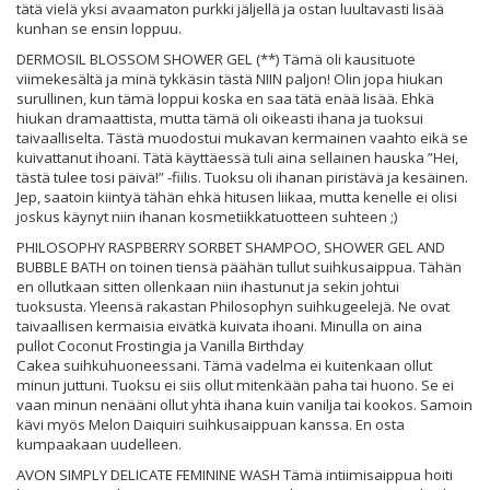
tätä vielä yksi avaamaton purkki jäljellä ja ostan luultavasti lisää
kunhan se ensin loppuu.
DERMOSIL BLOSSOM SHOWER GEL (**) Tämä oli kausituote
viimekesältä ja minä tykkäsin tästä NIIN paljon! Olin jopa hiukan
surullinen, kun tämä loppui koska en saa tätä enää lisää. Ehkä
hiukan dramaattista, mutta tämä oli oikeasti ihana ja tuoksui
taivaalliselta. Tästä muodostui mukavan kermainen vaahto eikä se
kuivattanut ihoani. Tätä käyttäessä tuli aina sellainen hauska ”Hei,
tästä tulee tosi päivä!” -fiilis. Tuoksu oli ihanan piristävä ja kesäinen.
Jep, saatoin kiintyä tähän ehkä hitusen liikaa, mutta kenelle ei olisi
joskus käynyt niin ihanan kosmetiikkatuotteen suhteen ;)
PHILOSOPHY RASPBERRY SORBET SHAMPOO, SHOWER GEL AND
BUBBLE BATH on toinen tiensä päähän tullut suihkusaippua. Tähän
en ollutkaan sitten ollenkaan niin ihastunut ja sekin johtui
tuoksusta. Yleensä rakastan Philosophyn suihkugeelejä. Ne ovat
taivaallisen kermaisia eivätkä kuivata ihoani. Minulla on aina
pullot Coconut Frostingia ja Vanilla Birthday
Cakea suihkuhuoneessani. Tämä vadelma ei kuitenkaan ollut
minun juttuni. Tuoksu ei siis ollut mitenkään paha tai huono. Se ei
vaan minun nenääni ollut yhtä ihana kuin vanilja tai kookos. Samoin
kävi myös Melon Daiquiri suihkusaippuan kanssa. En osta
kumpaakaan uudelleen.
AVON SIMPLY DELICATE FEMININE WASH Tämä intiimisaippua hoiti