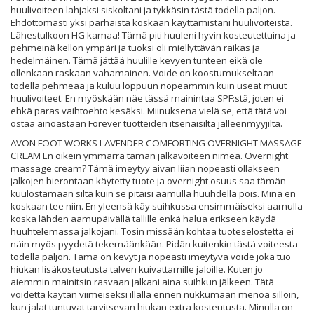
huulivoiteen lahjaksi siskoltani ja tykkäsin tästä todella paljon.
Ehdottomasti yksi parhaista koskaan käyttämistäni huulivoiteista.
Lähestulkoon HG kamaa! Tämä piti huuleni hyvin kosteutettuina ja
pehmeinä kellon ympäri ja tuoksi oli miellyttävän raikas ja
hedelmäinen. Tämä jättää huulille kevyen tunteen eikä ole
ollenkaan raskaan vahamainen. Voide on koostumukseltaan
todella pehmeää ja kuluu loppuun nopeammin kuin useat muut
huulivoiteet. En myöskään näe tässä mainintaa SPF:stä, joten ei
ehkä paras vaihtoehto kesäksi. Miinuksena vielä se, että tätä voi
ostaa ainoastaan Forever tuotteiden itsenäisiltä jälleenmyyjiltä.
AVON FOOT WORKS LAVENDER COMFORTING OVERNIGHT MASSAGE
CREAM En oikein ymmärrä tämän jalkavoiteen nimeä. Overnight
massage cream? Tämä imeytyy aivan liian nopeasti ollakseen
jalkojen hierontaan käytetty tuote ja overnight osuus saa tämän
kuulostamaan siltä kuin se pitäisi aamulla huuhdella pois. Minä en
koskaan tee niin. En yleensä käy suihkussa ensimmäiseksi aamulla
koska lähden aamupäivällä tallille enkä halua erikseen käydä
huuhtelemassa jalkojani. Tosin missään kohtaa tuoteselostetta ei
näin myös pyydetä tekemäänkään. Pidän kuitenkin tästä voiteesta
todella paljon. Tämä on kevyt ja nopeasti imeytyvä voide joka tuo
hiukan lisäkosteutusta talven kuivattamille jaloille. Kuten jo
aiemmin mainitsin rasvaan jalkani aina suihkun jälkeen. Tätä
voidetta käytän viimeiseksi illalla ennen nukkumaan menoa silloin,
kun jalat tuntuvat tarvitsevan hiukan extra kosteutusta. Minulla on