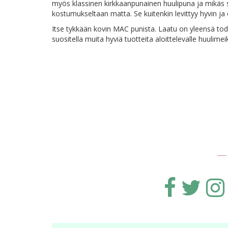
myös klassinen kirkkaanpunainen huulipuna ja mikäs
kostumukseltaan matta. Se kuitenkin levittyy hyvin j
Itse tykkään kovin MAC punista. Laatu on yleensä todell
suositella muita hyviä tuotteita aloittelevalle huulimeikk
-