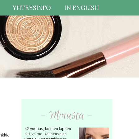
YHTEYSINFO
IN ENGLISH
- Minusta -
42-vuotias, kolmen lapsen
äiti, vaimo, kauneusalan
nkkia