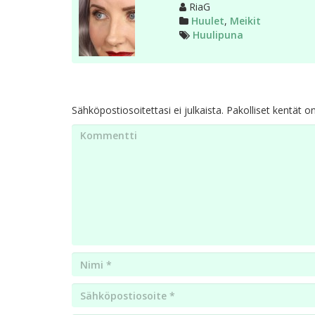
Kirjoittaja
RiaG
Kategoriat
Huulet
,
Meikit
Avainsanat
Huulipuna
Sähköpostiosoitettasi ei julkaista.
Pakolliset kentät o
Kommentti
Nimi
*
Email
*