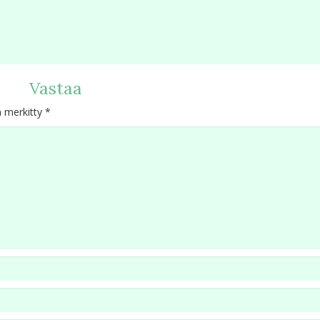
Vastaa
n merkitty
*