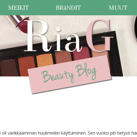
MEIKIT
BRäNDIT
MUUT
 oli värikkäämmän huulimeikin käyttäminen. Sen vuoksi piti tietysti ha