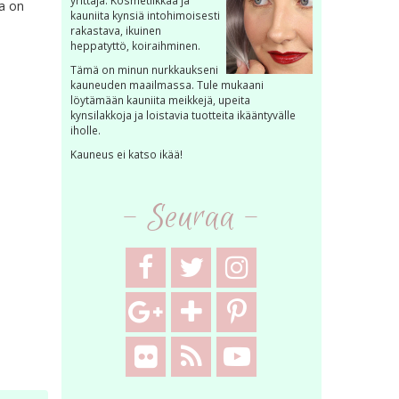
yrittäjä. Kosmetiikkaa ja
a on
kauniita kynsiä intohimoisesti
rakastava, ikuinen
heppatyttö, koiraihminen.
Tämä on minun nurkkaukseni
kauneuden maailmassa. Tule mukaani
löytämään kauniita meikkejä, upeita
kynsilakkoja ja loistavia tuotteita ikääntyvälle
iholle.
Kauneus ei katso ikää!
- Seuraa -