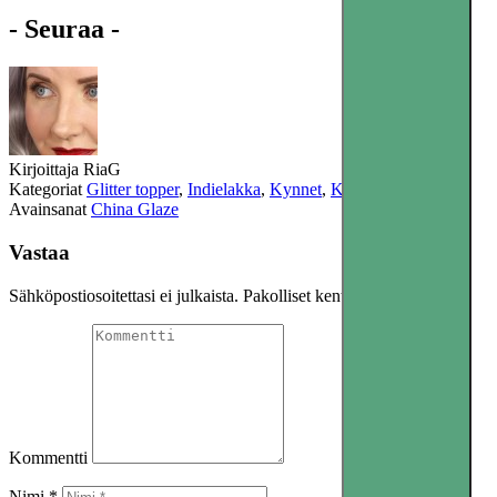
- Seuraa -
Kirjoittaja
RiaG
Kategoriat
Glitter topper
,
Indielakka
,
Kynnet
,
Kynsilakka
Avainsanat
China Glaze
Vastaa
Sähköpostiosoitettasi ei julkaista.
Pakolliset kentät on merkitty
*
Kommentti
Nimi *