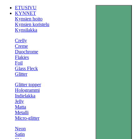
ETUSIVU
KYNNET
Kynsien hoito
Kynsien koristelu
Kynsilakka
Crelly
Creme
Duochrome
Flakies
Foil
Glass Fleck
Glitter
Glitter topper
Hologrammi
Indielakka
Jelly
Matta
Metalli
Micro-glitter
Neon
Satin