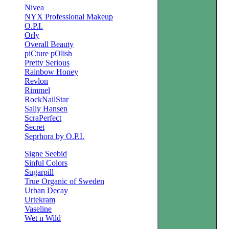
Nivea
NYX Professional Makeup
O.P.I.
Orly
Overall Beauty
piCture pOlish
Pretty Serious
Rainbow Honey
Revlon
Rimmel
RockNailStar
Sally Hansen
ScraPerfect
Secret
Seprhora by O.P.I.
Signe Seebid
Sinful Colors
Sugarpill
True Organic of Sweden
Urban Decay
Urtekram
Vaseline
Wet n Wild