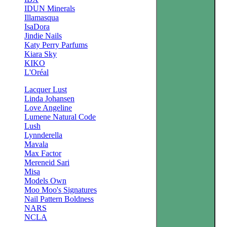
IDUN Minerals
Illamasqua
IsaDora
Jindie Nails
Katy Perry Parfums
Kiara Sky
KIKO
L'Oréal
Lacquer Lust
Linda Johansen
Love Angeline
Lumene Natural Code
Lush
Lynnderella
Mavala
Max Factor
Mereneid Sari
Misa
Models Own
Moo Moo's Signatures
Nail Pattern Boldness
NARS
NCLA