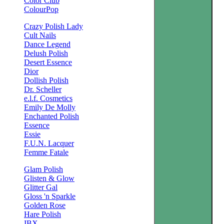
Color Club
ColourPop
Crazy Polish Lady
Cult Nails
Dance Legend
Delush Polish
Desert Essence
Dior
Dollish Polish
Dr. Scheller
e.l.f. Cosmetics
Emily De Molly
Enchanted Polish
Essence
Essie
F.U.N. Lacquer
Femme Fatale
Glam Polish
Glisten & Glow
Glitter Gal
Gloss 'n Sparkle
Golden Rose
Hare Polish
IBX