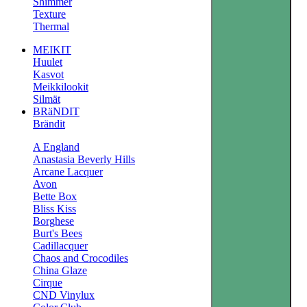
Shimmer
Texture
Thermal
MEIKIT
Huulet
Kasvot
Meikkilookit
Silmät
BRäNDIT
Brändit
A England
Anastasia Beverly Hills
Arcane Lacquer
Avon
Bette Box
Bliss Kiss
Borghese
Burt's Bees
Cadillacquer
Chaos and Crocodiles
China Glaze
Cirque
CND Vinylux