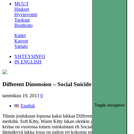
MUUT
Hiukset
Hyvinvointi
Tuoksut
Ihonhoito
Kädet
Kasvot
Vartalo
YHTEYSINFO
IN ENGLISH
Different Dimension – Social Suicide
tammikuu 19, 2013
0
Toggle navigation
English
Tilasin joulukuun lopussa kaksi lakkaa Different Dimension indie
merkiltä. Soft Kitty, Warm Kitty lakan olenkin jo esitellyt ja tällä
kertaa on vuorossa toinen ostoksistani eli Social Suicide. Tämä on
läpinäkyvä lakka jossa on paljon eri kokoista mustaa ja valkoista