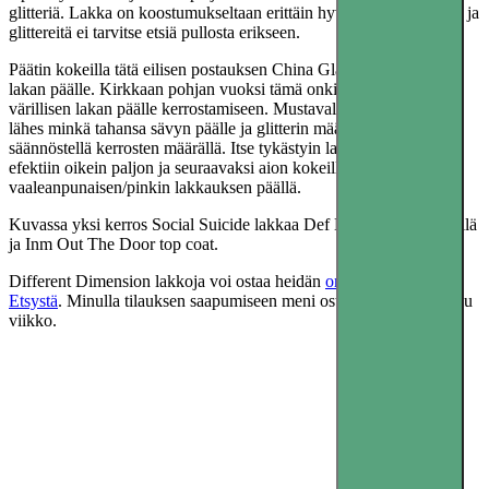
glitteriä. Lakka on koostumukseltaan erittäin hyvä, levittyy ohuelti ja
glittereitä ei tarvitse etsiä pullosta erikseen.
Päätin kokeilla tätä eilisen postauksen China Glaze Def Defying
lakan päälle. Kirkkaan pohjan vuoksi tämä onkin täydellinen
värillisen lakan päälle kerrostamiseen. Mustavalkoinen lakka sopii
lähes minkä tahansa sävyn päälle ja glitterin määrää on helppo
säännöstellä kerrosten määrällä. Itse tykästyin lakan tuomaan
efektiin oikein paljon ja seuraavaksi aion kokeilla tätä
vaaleanpunaisen/pinkin lakkauksen päällä.
Kuvassa yksi kerros Social Suicide lakkaa Def Defying lakan päällä
ja Inm Out The Door top coat.
Different Dimension lakkoja voi ostaa heidän
omasta kaupastaan
Etsystä
. Minulla tilauksen saapumiseen meni ostopäivästä vain reilu
viikko.