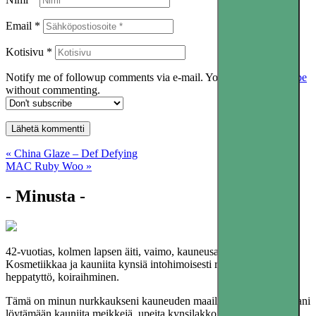
Email *
Kotisivu *
Notify me of followup comments via e-mail. You can also
subscribe
without commenting.
Artikkelien
« China Glaze – Def Defying
MAC Ruby Woo »
selaus
- Minusta -
42-vuotias, kolmen lapsen äiti, vaimo, kauneusalan yrittäjä.
Kosmetiikkaa ja kauniita kynsiä intohimoisesti rakastava, ikuinen
heppatyttö, koiraihminen.
Tämä on minun nurkkaukseni kauneuden maailmassa. Tule mukaani
löytämään kauniita meikkejä, upeita kynsilakkoja ja loistavia