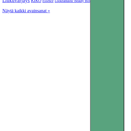
China Glaze
Liukuvärjäys
KIKO
Essence
Lookfantastic Beauty Box
Näytä kaikki avainsanat »