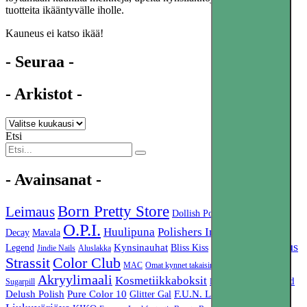
tuotteita ikääntyvälle iholle.
Kauneus ei katso ikää!
- Seuraa -
- Arkistot -
Etsi
- Avainsanat -
Born Pretty Store
Leimaus
Dollish Polish
Urban
Oumaxi
O.P.I.
Niitit
Huulipuna
Polishers Inc.
Decay
Mavala
Dance
Kynsien kasvatus
Kynsinauhat
Legend
Bliss Kiss
Jindie Nails
Aluslakka
Color Club
Strassit
Luomiväri
MAC
Omat kynnet takaisin 2016
Akryylimaali
Kosmetiikkaboksit
Wet n Wild
Sugarpill
Illamasqua
Delush Polish
Pure Color 10
F.U.N. Lacquer
Glitter Gal