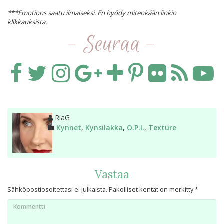
***Emotions saatu ilmaiseksi. En hyödy mitenkään linkin
klikkauksista.
- Seuraa -
Kirjoittaja
RiaG
Kategoriat
Kynnet
,
Kynsilakka
,
O.P.I.
,
Texture
Vastaa
Sähköpostiosoitettasi ei julkaista.
Pakolliset kentät on merkitty
*
Kommentti