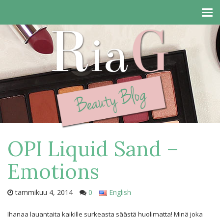
Tog
navi
OPI Liquid Sand –
Emotions
tammikuu 4, 2014
0
English
Ihanaa lauantaita kaikille surkeasta säästä huolimatta! Minä joka