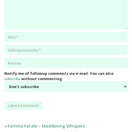
Nimi
*
Email
*
Kotisivu
*
Notify me of followup comments via e-mail. You can also
subscribe
without commenting.
Artikkelien
« Femme Fatale – Maddening Whispers