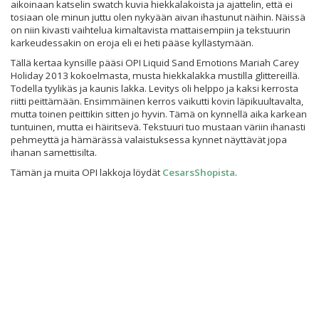
aikoinaan katselin swatch kuvia hiekkalakoista ja ajattelin, että ei
tosiaan ole minun juttu olen nykyään aivan ihastunut näihin. Näissä
on niin kivasti vaihtelua kimaltavista mattaisempiin ja tekstuurin
karkeudessakin on eroja eli ei heti pääse kyllästymään.
Tällä kertaa kynsille pääsi OPI Liquid Sand Emotions Mariah Carey
Holiday 2013 kokoelmasta, musta hiekkalakka mustilla glittereillä.
Todella tyylikäs ja kaunis lakka. Levitys oli helppo ja kaksi kerrosta
riitti peittämään. Ensimmäinen kerros vaikutti kovin läpikuultavalta,
mutta toinen peittikin sitten jo hyvin. Tämä on kynnellä aika karkean
tuntuinen, mutta ei häiritsevä. Tekstuuri tuo mustaan väriin ihanasti
pehmeyttä ja hämärässä valaistuksessa kynnet näyttävät jopa
ihanan samettisilta.
Tämän ja muita OPI lakkoja löydät
CesarsShopista
.