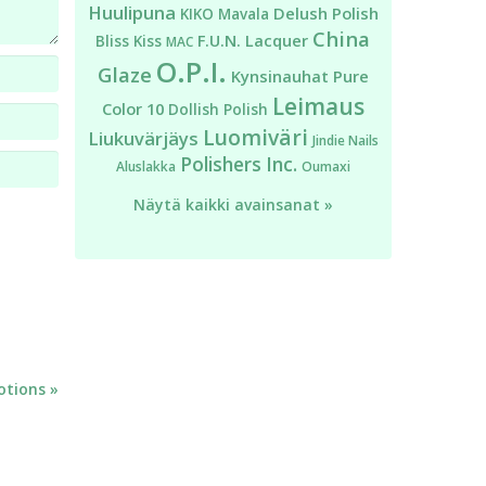
Huulipuna
Delush Polish
KIKO
Mavala
China
F.U.N. Lacquer
Bliss Kiss
MAC
O.P.I.
Glaze
Kynsinauhat
Pure
Leimaus
Color 10
Dollish Polish
Luomiväri
Liukuvärjäys
Jindie Nails
Polishers Inc.
Aluslakka
Oumaxi
Näytä kaikki avainsanat »
otions »