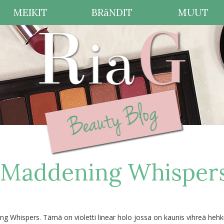
MEIKIT
BRäNDIT
MUUT
 Maddening Whisper
 Whispers. Tämä on violetti linear holo jossa on kaunis vihreä heh