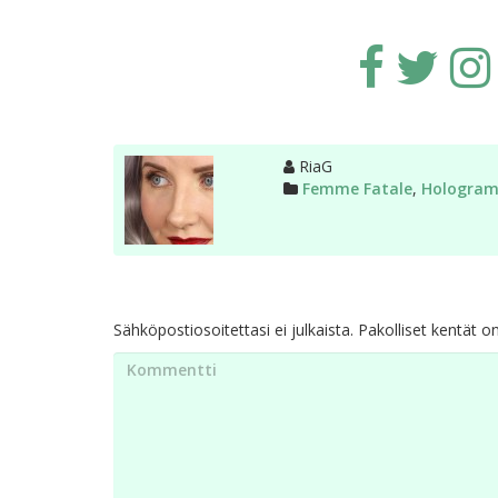
Kirjoittaja
RiaG
Kategoriat
Femme Fatale
,
Hologra
Sähköpostiosoitettasi ei julkaista.
Pakolliset kentät o
Kommentti