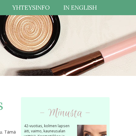
YHTEYSINFO
IN ENGLISH
s
- Minusta -
42-vuotias, kolmen lapsen
äiti, vaimo, kauneusalan
ku. Tämä