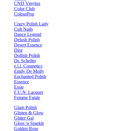
CND Vinylux
Color Club
ColourPop
Crazy Polish Lady
Cult Nails
Dance Legend
Delush Polish
Desert Essence
Dior
Dollish Polish
Dr. Scheller
e.l.f. Cosmetics
Emily De Molly
Enchanted Polish
Essence
Essie
F.U.N. Lacquer
Femme Fatale
Glam Polish
Glisten & Glow
Glitter Gal
Gloss 'n Sparkle
Golden Rose