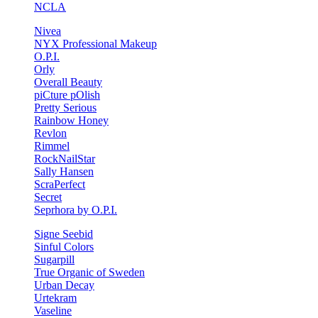
NCLA
Nivea
NYX Professional Makeup
O.P.I.
Orly
Overall Beauty
piCture pOlish
Pretty Serious
Rainbow Honey
Revlon
Rimmel
RockNailStar
Sally Hansen
ScraPerfect
Secret
Seprhora by O.P.I.
Signe Seebid
Sinful Colors
Sugarpill
True Organic of Sweden
Urban Decay
Urtekram
Vaseline