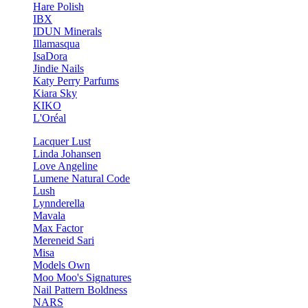
Hare Polish
IBX
IDUN Minerals
Illamasqua
IsaDora
Jindie Nails
Katy Perry Parfums
Kiara Sky
KIKO
L'Oréal
Lacquer Lust
Linda Johansen
Love Angeline
Lumene Natural Code
Lush
Lynnderella
Mavala
Max Factor
Mereneid Sari
Misa
Models Own
Moo Moo's Signatures
Nail Pattern Boldness
NARS