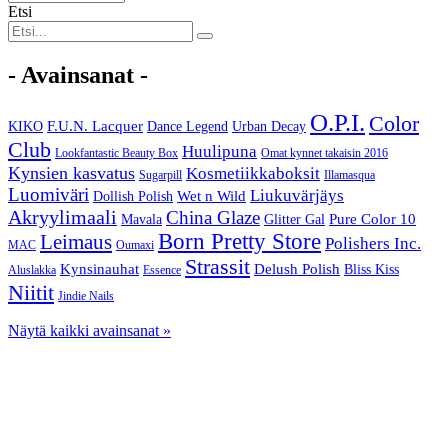
Etsi
- Avainsanat -
O.P.I.
Color
F.U.N. Lacquer
KIKO
Dance Legend
Urban Decay
Club
Huulipuna
Lookfantastic Beauty Box
Omat kynnet takaisin 2016
Kynsien kasvatus
Kosmetiikkaboksit
Sugarpill
Illamasqua
Luomiväri
Liukuvärjäys
Wet n Wild
Dollish Polish
Akryylimaali
China Glaze
Pure Color 10
Mavala
Glitter Gal
Born Pretty Store
Leimaus
Polishers Inc.
MAC
Oumaxi
Strassit
Kynsinauhat
Delush Polish
Bliss Kiss
Aluslakka
Essence
Niitit
Jindie Nails
Näytä kaikki avainsanat »