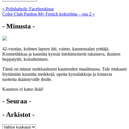
Artikkelien
« Polishaholic Facebookissa
Color Club Pardon My French kokoelma – osa 2 »
selaus
- Minusta -
42-vuotias, kolmen lapsen äiti, vaimo, kauneusalan yrittäjä.
Kosmetiikkaa ja kauniita kynsiä intohimoisesti rakastava, ikuinen
heppatyttö, koiraihminen.
Tämä on minun nurkkaukseni kauneuden maailmassa. Tule mukaani
löytämään kauniita meikkejä, upeita kynsilakkoja ja loistavia
tuotteita ikääntyvälle iholle.
Kauneus ei katso ikää!
- Seuraa -
- Arkistot -