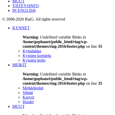
MUUT
YHTEYSINFO
IN ENGLISH
© 2008-2026 RiaG. All rights reserved
KYNNET
Warning
: Undefined variable $links in
/home/gophanet/public_html/riag/wp-
content/themes/riag-2016/footer.php
on line
35
Kynsilakka
Kynsien koristelu
Kynsien hoito
MEIKIT
Warning
: Undefined variable $links in
/home/gophanet/public_html/riag/wp-
content/themes/riag-2016/footer.php
on line
35
Meikkilookit
Silmät
Kasvot
Huulet
MUUT