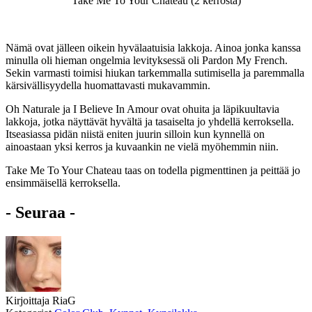
Take Me To Your Chateau (2 kerrosta)
Nämä ovat jälleen oikein hyvälaatuisia lakkoja. Ainoa jonka kanssa
minulla oli hieman ongelmia levityksessä oli Pardon My French.
Sekin varmasti toimisi hiukan tarkemmalla sutimisella ja paremmalla
kärsivällisyydella huomattavasti mukavammin.
Oh Naturale ja I Believe In Amour ovat ohuita ja läpikuultavia
lakkoja, jotka näyttävät hyvältä ja tasaiselta jo yhdellä kerroksella.
Itseasiassa pidän niistä eniten juurin silloin kun kynnellä on
ainoastaan yksi kerros ja kuvaankin ne vielä myöhemmin niin.
Take Me To Your Chateau taas on todella pigmenttinen ja peittää jo
ensimmäisellä kerroksella.
- Seuraa -
Kirjoittaja
RiaG