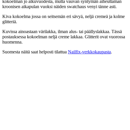
kokoelman jo alkuvuodesta, mutta vauvan syntymän aiheuttaman
kroonisen aikapulan vuoksi näiden swatchaus venyi tänne asti.
Kiva kokoelma jossa on seitsemän eri sävyä, neljä cremeä ja kolme
glitteriä.
Kuvissa ainoastaan värilakka, ilman alus- tai päällyslakkaa. Tässä
postauksessa kokoelman neljä creme lakkaa. Glitterit ovat vuorossa
huomenna.
Suomesta näitä saat helposti tilattua
Nailfix-verkkokaupasta
.