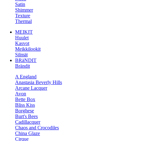
Satin
Shimmer
Texture
Thermal
MEIKIT
Huulet
Kasvot
Meikkilookit
Silmät
BRäNDIT
Brändit
A England
Anastasia Beverly Hills
Arcane Lacquer
Avon
Bette Box
Bliss Kiss
Borghese
Burt's Bees
Cadillacquer
Chaos and Crocodiles
China Glaze
Cirque