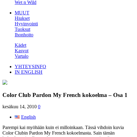
Wet n Wild
MUUT
Hiukset
Hyvinvointi
Tuoksut
Ihonhoito
Kädet
Kasvot
Vartalo
YHTEYSINFO
IN ENGLISH
Color Club Pardon My French kokoelma – Osa 1
kesäkuu 14, 2010
0
English
Parempi kai myöhään kuin ei milloinkaan. Tässä vihdoin kuvia
Color Clubin Pardon My French kokoelmasta. Sain tämän