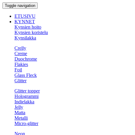
Toggle navigation
ETUSIVU
KYNNET
Kynsien hoito
Kynsien koristelu
Kynsilakka
Crelly
Creme
Duochrome
Flakies
Foil
Glass Fleck
Glitter
Glitter topper
Hologrammi
Indielakka
Jelly
Matta
Metalli
Micro-glitter
Neon