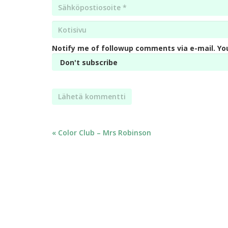
Email
*
Kotisivu
*
Notify me of followup comments via e-mail. Yo
Artikkelien
« Color Club – Mrs Robinson
selaus