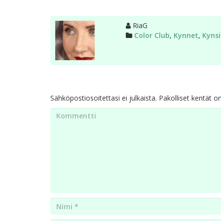
Kirjoittaja
RiaG
Kategoriat
Color Club
,
Kynnet
,
Kynsi
Sähköpostiosoitettasi ei julkaista.
Pakolliset kentät o
Kommentti
Nimi
*