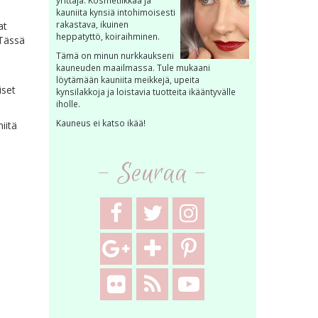
yrittäjä. Kosmetiikkaa ja
kauniita kynsiä intohimoisesti
rakastava, ikuinen
at
heppatyttö, koiraihminen.
 Tässä
Tämä on minun nurkkaukseni
kauneuden maailmassa. Tule mukaani
löytämään kauniita meikkejä, upeita
iset
kynsilakkoja ja loistavia tuotteita ikääntyvälle
iholle.
Kauneus ei katso ikää!
iitä
- Seuraa -