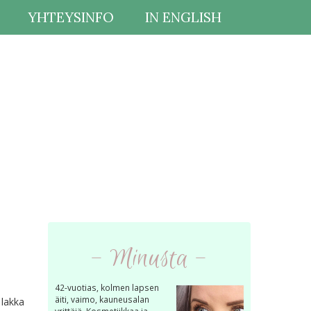
YHTEYSINFO
IN ENGLISH
- Minusta -
42-vuotias, kolmen lapsen
äiti, vaimo, kauneusalan
 lakka