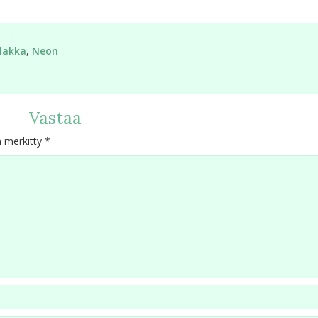
lakka
,
Neon
Vastaa
n merkitty
*