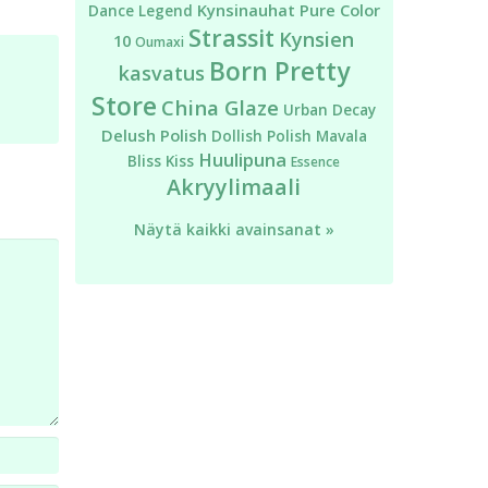
Kynsinauhat
Pure Color
Dance Legend
Strassit
Kynsien
10
Oumaxi
Born Pretty
kasvatus
Store
China Glaze
Urban Decay
Delush Polish
Dollish Polish
Mavala
Huulipuna
Bliss Kiss
Essence
Akryylimaali
Näytä kaikki avainsanat »