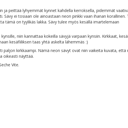
yvin ja peittää lyhyemmät kynnet kahdella kerroksella, pidemmät vaativ
ti. Sävy ei tosiaan ole ainoastaan neon pinkki vaan ihanan korallinen.
matta tämä on tyylikäs lakka. Sävy tulee myös kesällä imartelemaan
ynsille, niin kannattaa kokeilla sävyjä varpaan kynsiin. Kirkkaat, kesä
aan kesäfiiliksen taas yhtä askelta lähemmäs :)
sti paljon kirkkaampi. Nämä neon sävyt ovat niin vaikeita kuvata, että n
ka oikeasti näyttää.
Seche Vite.