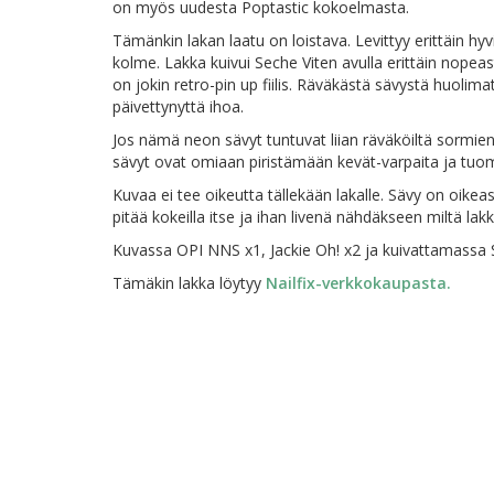
on myös uudesta Poptastic kokoelmasta.
Tämänkin lakan laatu on loistava. Levittyy erittäin h
kolme. Lakka kuivui Seche Viten avulla erittäin nopeas
on jokin retro-pin up fiilis. Räväkästä sävystä huoli
päivettynyttä ihoa.
Jos nämä neon sävyt tuntuvat liian räväköiltä sormien k
sävyt ovat omiaan piristämään kevät-varpaita ja tuom
Kuvaa ei tee oikeutta tällekään lakalle. Sävy on oikea
pitää kokeilla itse ja ihan livenä nähdäkseen miltä lak
Kuvassa OPI NNS x1, Jackie Oh! x2 ja kuivattamassa 
Tämäkin lakka löytyy
Nailfix-verkkokaupasta.