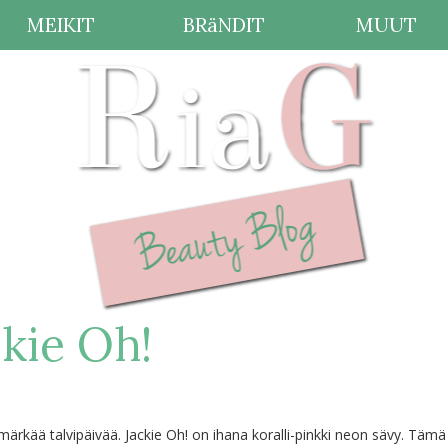
MEIKIT
BRäNDIT
MUUT
ckie Oh!
a märkää talvipäivää. Jackie Oh! on ihana koralli-pinkki neon sävy. Tämä