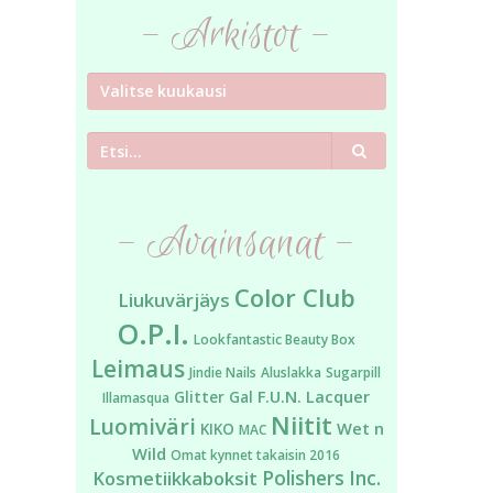
- Arkistot -
Etsi
- Avainsanat -
Color Club
Liukuvärjäys
O.P.I.
Lookfantastic Beauty Box
Leimaus
Jindie Nails
Aluslakka
Sugarpill
F.U.N. Lacquer
Glitter Gal
Illamasqua
Niitit
Luomiväri
Wet n
KIKO
MAC
Wild
Omat kynnet takaisin 2016
Kosmetiikkaboksit
Polishers Inc.