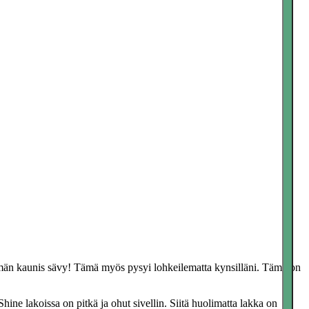
Toggl
navig
tömän kaunis sävy! Tämä myös pysyi lohkeilematta kynsilläni. Tämä on
ine lakoissa on pitkä ja ohut sivellin. Siitä huolimatta lakka on