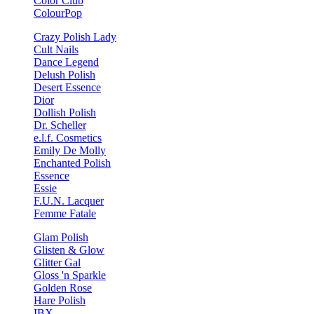
Color Club
ColourPop
Crazy Polish Lady
Cult Nails
Dance Legend
Delush Polish
Desert Essence
Dior
Dollish Polish
Dr. Scheller
e.l.f. Cosmetics
Emily De Molly
Enchanted Polish
Essence
Essie
F.U.N. Lacquer
Femme Fatale
Glam Polish
Glisten & Glow
Glitter Gal
Gloss 'n Sparkle
Golden Rose
Hare Polish
IBX