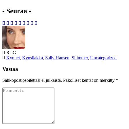
- Seuraa -
Kirjoittaja
RiaG
Kategoriat
Kynnet
,
Kynsilakka
,
Sally Hansen
,
Shimmer
,
Uncategorized
Vastaa
Sähköpostiosoitettasi ei julkaista.
Pakolliset kentät on merkitty
*
Kommentti