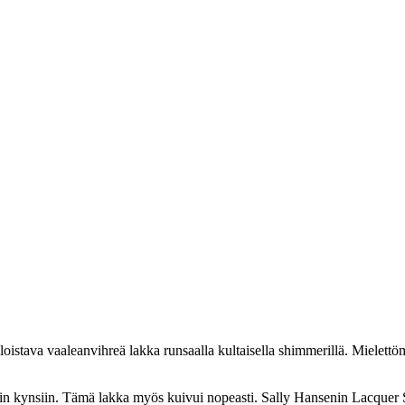
loistava vaaleanvihreä lakka runsaalla kultaisella shimmerillä. Mielet
iin kynsiin. Tämä lakka myös kuivui nopeasti. Sally Hansenin Lacquer Sh