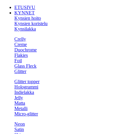
ETUSIVU
KYNNET
Kynsien hoito
Kynsien koristelu
Kynsilakka
Crelly
Creme
Duochrome
Flakies
Foil
Glass Fleck
Glitter
Glitter topper
Hologrammi
Indielakka
Jelly
Matta
Metalli
Micro-glitter
Neon
Satin