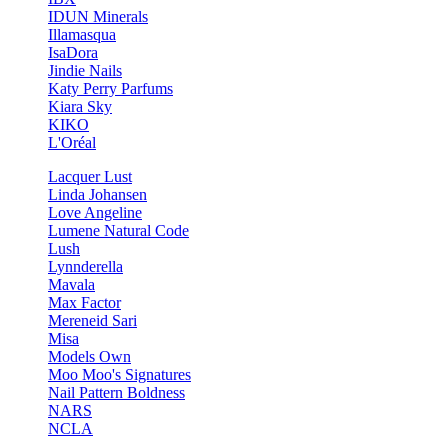
IDUN Minerals
Illamasqua
IsaDora
Jindie Nails
Katy Perry Parfums
Kiara Sky
KIKO
L'Oréal
Lacquer Lust
Linda Johansen
Love Angeline
Lumene Natural Code
Lush
Lynnderella
Mavala
Max Factor
Mereneid Sari
Misa
Models Own
Moo Moo's Signatures
Nail Pattern Boldness
NARS
NCLA