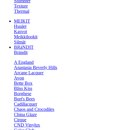
Shimmer
Texture
Thermal
MEIKIT
Huulet
Kasvot
Meikkilookit
Silmät
BRäNDIT
Brändit
A England
Anastasia Beverly Hills
Arcane Lacquer
Avon
Bette Box
Bliss Kiss
Borghese
Burt's Bees
Cadillacquer
Chaos and Crocodiles
China Glaze
Cirque
CND Vinylux