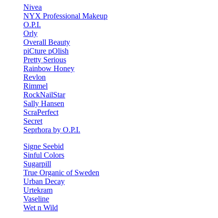
Nivea
NYX Professional Makeup
O.P.I.
Orly
Overall Beauty
piCture pOlish
Pretty Serious
Rainbow Honey
Revlon
Rimmel
RockNailStar
Sally Hansen
ScraPerfect
Secret
Seprhora by O.P.I.
Signe Seebid
Sinful Colors
Sugarpill
True Organic of Sweden
Urban Decay
Urtekram
Vaseline
Wet n Wild