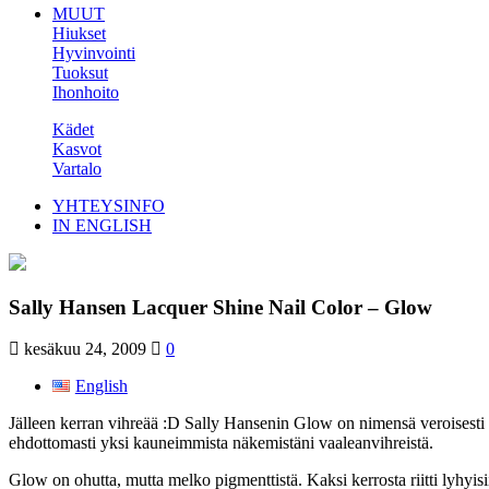
MUUT
Hiukset
Hyvinvointi
Tuoksut
Ihonhoito
Kädet
Kasvot
Vartalo
YHTEYSINFO
IN ENGLISH
Sally Hansen Lacquer Shine Nail Color – Glow
kesäkuu 24, 2009
0
English
Jälleen kerran vihreää :D Sally Hansenin Glow on nimensä veroisesti 
ehdottomasti yksi kauneimmista näkemistäni vaaleanvihreistä.
Glow on ohutta, mutta melko pigmenttistä. Kaksi kerrosta riitti lyhyis