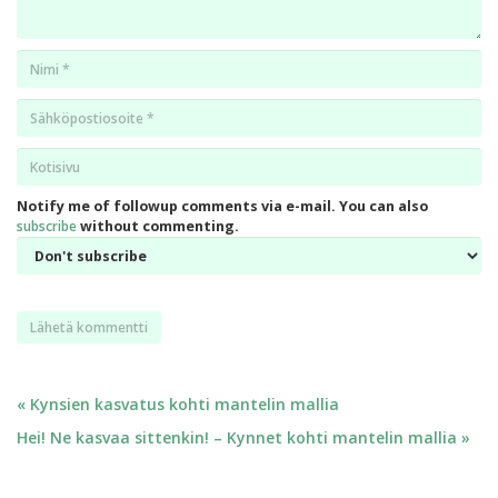
Nimi
*
Email
*
Kotisivu
*
Notify me of followup comments via e-mail. You can also
subscribe
without commenting.
Artikkelien
« Kynsien kasvatus kohti mantelin mallia
Hei! Ne kasvaa sittenkin! – Kynnet kohti mantelin mallia »
selaus