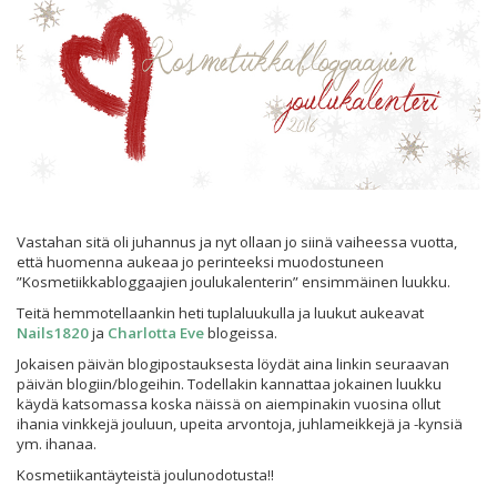
Vastahan sitä oli juhannus ja nyt ollaan jo siinä vaiheessa vuotta,
että huomenna aukeaa jo perinteeksi muodostuneen
”Kosmetiikkabloggaajien joulukalenterin” ensimmäinen luukku.
Teitä hemmotellaankin heti tuplaluukulla ja luukut aukeavat
Nails1820
ja
Charlotta Eve
blogeissa.
Jokaisen päivän blogipostauksesta löydät aina linkin seuraavan
päivän blogiin/blogeihin. Todellakin kannattaa jokainen luukku
käydä katsomassa koska näissä on aiempinakin vuosina ollut
ihania vinkkejä jouluun, upeita arvontoja, juhlameikkejä ja -kynsiä
ym. ihanaa.
Kosmetiikantäyteistä joulunodotusta!!