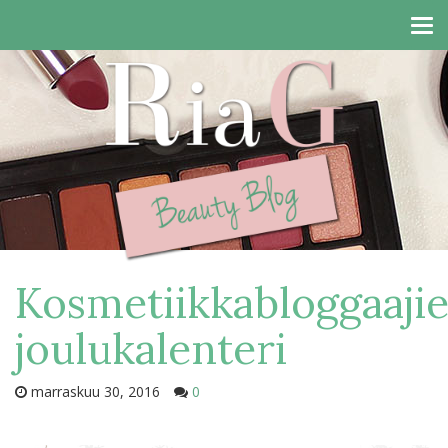
Tog
navi
Kosmetiikkabloggaaji
joulukalenteri
marraskuu 30, 2016
0