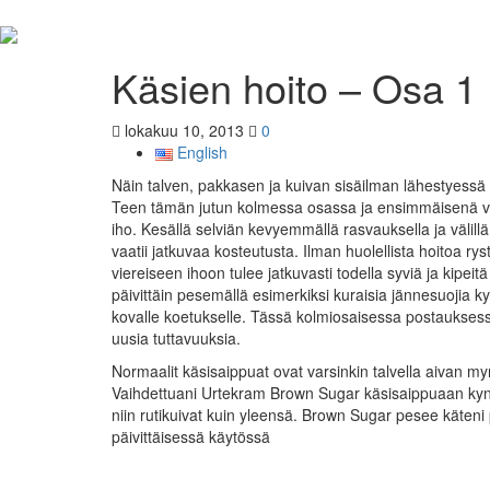
Käsien hoito – Osa 1
lokakuu 10, 2013
0
English
Näin talven, pakkasen ja kuivan sisäilman lähestyessä aja
Teen tämän jutun kolmessa osassa ja ensimmäisenä vuor
iho. Kesällä selviän kevyemmällä rasvauksella ja välillä 
vaatii jatkuvaa kosteutusta. Ilman huolellista hoitoa rys
viereiseen ihoon tulee jatkuvasti todella syviä ja kipeitä
päivittäin pesemällä esimerkiksi kuraisia jännesuojia ky
kovalle koetukselle. Tässä kolmiosaisessa postauksessa e
uusia tuttavuuksia.
Normaalit käsisaippuat ovat varsinkin talvella aivan myr
Vaihdettuani Urtekram Brown Sugar käsisaippuaan kynsi
niin rutikuivat kuin yleensä. Brown Sugar pesee käten
päivittäisessä käytössä