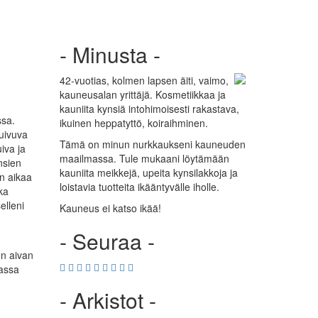
- Minusta -
42-vuotias, kolmen lapsen äiti, vaimo,
kauneusalan yrittäjä. Kosmetiikkaa ja
kauniita kynsiä intohimoisesti rakastava,
ssa.
ikuinen heppatyttö, koiraihminen.
uivuva
Tämä on minun nurkkaukseni kauneuden
iva ja
maailmassa. Tule mukaani löytämään
ynsien
kauniita meikkejä, upeita kynsilakkoja ja
än aikaa
loistavia tuotteita ikääntyvälle iholle.
ka
elleni
Kauneus ei katso ikää!
- Seuraa -
en aivan
vassa
- Arkistot -