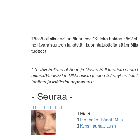
Tässä oli siis ensimmäinen osa ”Kuinka hoidan käsiäni 
hellävaraisuuteen ja käytän kuorintatuotteita säännöll
tuotteet.
***LUSH Sultana of Soap ja Ocean Salt kuorinta saatu ko
mitenkään linkkien klikkausista ja olen lisännyt ne tekst
tuotteet ja lisätiedot nopeammin.
- Seuraa -
Kirjoittaja
RiaG
Kategoriat
Ihonhoito
,
Kädet
,
Muut
Avainsanat
Kynsinauhat
,
Lush