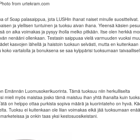
Photo from urtekram.com
a of Soap palasaippua, jota LUSHin ihanat naiset minulle suosittelivat
rmaisen ja ylellisen tuntuinen ja tuoksu aivan ihana. Yleensä käsien pesu
ssä on aika voimakas ja pysyy iholla melko pitkään. Itse olen herkkä mon
ttävän nenääni ollenkaan. Testasin saippuaa vielä varmuuden vuoksi m
 kädet kasvojen lähellä ja haistoin tuoksun selvästi, mutta en kuitenkaan
ä koko vartalolla ja bonuksena se saa kylppärisi tuoksumaan taivaallisel
ni on Emännän Luomusokerikuorinta. Tämä tuoksuu niin herkulliselta
kisi mieli myös maistaa josko tämä maistuu ihan yhtä ihanalta kuin tuok
tä on helppo ottaa purkista sopiva määrä ja kuorintateho on hyvä. Kä
selta. Tuoksu ei kuitenkaan ole liian voimakas eikä jää tuoksumaan enä
 marketeissa ja onkin taas yksi kestosuosikeistani.