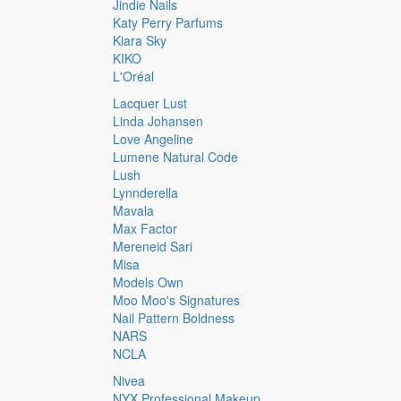
Jindie Nails
Katy Perry Parfums
Kiara Sky
KIKO
L'Oréal
Lacquer Lust
Linda Johansen
Love Angeline
Lumene Natural Code
Lush
Lynnderella
Mavala
Max Factor
Mereneid Sari
Misa
Models Own
Moo Moo's Signatures
Nail Pattern Boldness
NARS
NCLA
Nivea
NYX Professional Makeup