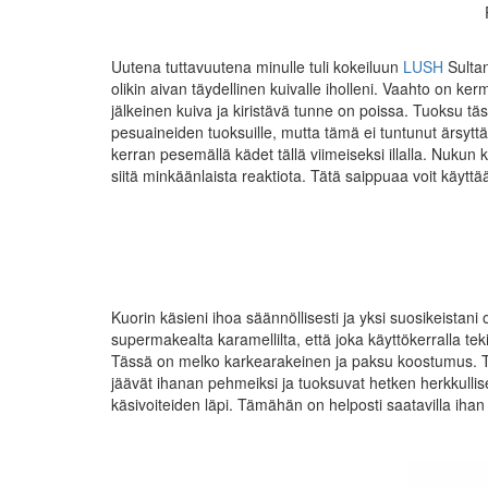
Uutena tuttavuutena minulle tuli kokeiluun
LUSH
Sultan
olikin aivan täydellinen kuivalle iholleni. Vaahto on ke
jälkeinen kuiva ja kiristävä tunne on poissa. Tuoksu tä
pesuaineiden tuoksuille, mutta tämä ei tuntunut ärsy
kerran pesemällä kädet tällä viimeiseksi illalla. Nukun
siitä minkäänlaista reaktiota. Tätä saippuaa voit käyttä
Kuorin käsieni ihoa säännöllisesti ja yksi suosikeista
supermakealta karamellilta, että joka käyttökerralla te
Tässä on melko karkearakeinen ja paksu koostumus. Tä
jäävät ihanan pehmeiksi ja tuoksuvat hetken herkkulli
käsivoiteiden läpi. Tämähän on helposti saatavilla ihan