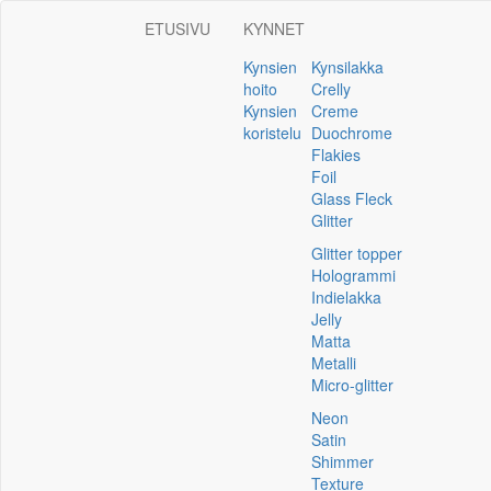
ETUSIVU
KYNNET
Kynsien
Kynsilakka
hoito
Crelly
Kynsien
Creme
koristelu
Duochrome
Flakies
Foil
Glass Fleck
Glitter
Glitter topper
Hologrammi
Indielakka
Jelly
Matta
Metalli
Micro-glitter
Neon
Satin
Shimmer
Texture