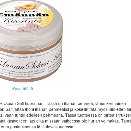
Kuva täältä
USH Ocean Salt kuorinnan. Tässä on ihanan pehmeä, lähes kermainen
an Salt jättää ihoni ihanan pehmeäksi ja kokeilin tätä myös niin etten lai
äväksi vaan tuntui edelleen pehmeältä. Tässä tuotteessa on pirteä sitruks
enää käsivoiteen läpi eikä missään vaiheessa ole hurjan voimakas. Tä
ssa oma postauksensa lähitulevaisuudessa.