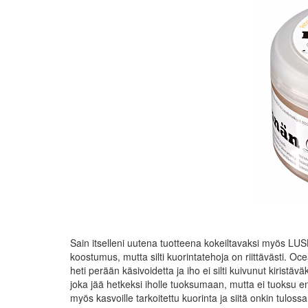
Sain itselleni uutena tuotteena kokeiltavaksi myös L
koostumus, mutta silti kuorintatehoja on riittävästi. Oce
heti perään käsivoidetta ja iho ei silti kuivunut kirist
joka jää hetkeksi iholle tuoksumaan, mutta ei tuoksu 
myös kasvoille tarkoitettu kuorinta ja siitä onkin tulo