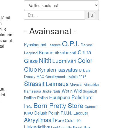
Etsi
. Tämä
n
- Avainsanat -
ille
uutaman
 saanut
O.P.I.
Kynsinauhat
Dance
Essence
ta!
China
Kosmetiikkaboksit
Legend
Niitit
Color
Luomiväri
Glaze
Club
Kynsien kasvatus
Urban
Decay
MAC
Omat kynnet takaisin 2016
Strassit
Leimaus
Mavala
Aluslakka
suu.
Wet n Wild
Illamasqua
Jindie Nails
Sugarpill
det
Polishers
Huulipuna
Dollish Polish
ä
Born Pretty Store
Inc.
Oumaxi
Delush Polish
F.U.N. Lacquer
KIKO
Akryylimaali
Pure Color 10
Liukuvärjäys
Lookfantastic Beauty Box