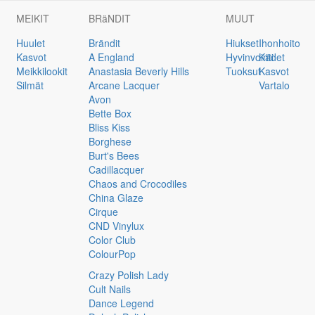
MEIKIT
BRäNDIT
MUUT
Huulet
Brändit
Hiukset
Ihonhoito
Kasvot
A England
Hyvinvointi
Kädet
Meikkilookit
Anastasia Beverly Hills
Tuoksut
Kasvot
Silmät
Arcane Lacquer
Vartalo
Avon
Bette Box
Bliss Kiss
Borghese
Burt's Bees
Cadillacquer
Chaos and Crocodiles
China Glaze
Cirque
CND Vinylux
Color Club
ColourPop
Crazy Polish Lady
Cult Nails
Dance Legend