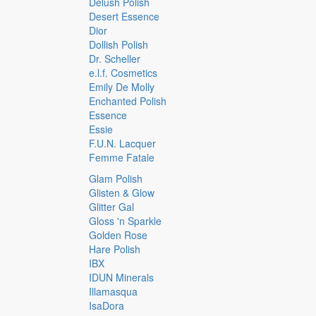
Delush Polish
Desert Essence
Dior
Dollish Polish
Dr. Scheller
e.l.f. Cosmetics
Emily De Molly
Enchanted Polish
Essence
Essie
F.U.N. Lacquer
Femme Fatale
Glam Polish
Glisten & Glow
Glitter Gal
Gloss 'n Sparkle
Golden Rose
Hare Polish
IBX
IDUN Minerals
Illamasqua
IsaDora