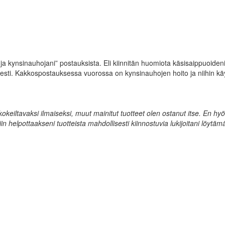
ja kynsinauhojani” postauksista. Eli kiinnitän huomiota käsisaippuoiden
isesti. Kakkospostauksessa vuorossa on kynsinauhojen hoito ja niihin k
keiltavaksi ilmaiseksi, muut mainitut tuotteet olen ostanut itse. En hy
iin helpottaakseni tuotteista mahdollisesti kiinnostuvia lukijoitani löytä