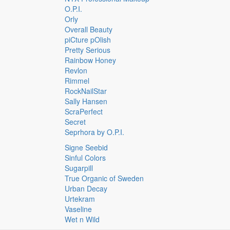
O.P.I.
Orly
Overall Beauty
piCture pOlish
Pretty Serious
Rainbow Honey
Revlon
Rimmel
RockNailStar
Sally Hansen
ScraPerfect
Secret
Seprhora by O.P.I.
Signe Seebid
Sinful Colors
Sugarpill
True Organic of Sweden
Urban Decay
Urtekram
Vaseline
Wet n Wild