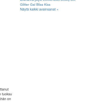
Glitter Gal
Bliss Kiss
Näytä kaikki avainsanat »
ttanut
en tuoksu
mähän on