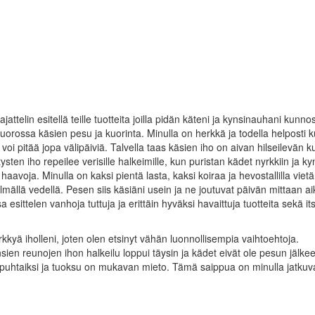
ttelin esitellä teille tuotteita joilla pidän käteni ja kynsinauhani kunno
ossa käsien pesu ja kuorinta. Minulla on herkkä ja todella helposti k
voi pitää jopa välipäiviä. Talvella taas käsien iho on aivan hilseilevän ku
tysten iho repeilee verisille halkeimille, kun puristan kädet nyrkkiin ja k
 haavoja. Minulla on kaksi pientä lasta, kaksi koiraa ja hevostallilla viet
lmällä vedellä. Pesen siis käsiäni usein ja ne joutuvat päivän mittaan ai
sittelen vanhoja tuttuja ja erittäin hyväksi havaittuja tuotteita sekä its
kkyä iholleni, joten olen etsinyt vähän luonnollisempia vaihtoehtoja.
en reunojen ihon halkeilu loppui täysin ja kädet eivät ole pesun jälke
i puhtaiksi ja tuoksu on mukavan mieto. Tämä saippua on minulla jatku