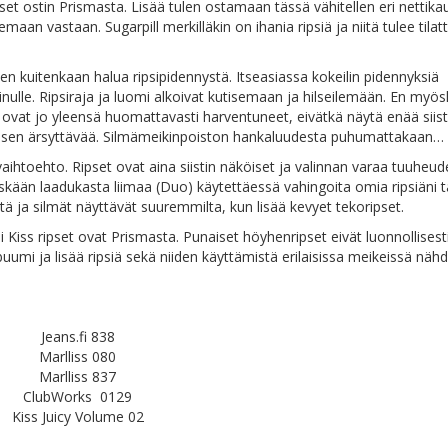
 ripset ostin Prismasta. Lisää tulen ostamaan tässä vähitellen eri nettik
maan vastaan. Sugarpill merkilläkin on ihania ripsiä ja niitä tulee tilat
a en kuitenkaan halua ripsipidennystä. Itseasiassa kokeilin pidennyksiä
ulle. Ripsiraja ja luomi alkoivat kutisemaan ja hilseilemään. En myö
ovat jo yleensä huomattavasti harventuneet, eivätkä näytä enää siiste
mäisen ärsyttävää. Silmämeikinpoiston hankaluudesta puhumattakaan…
vaihtoehto. Ripset ovat aina siistin näköiset ja valinnan varaa tuuheud
skään laadukasta liimaa (Duo) käytettäessä vahingoita omia ripsiäni t
ttä ja silmät näyttävät suuremmilta, kun lisää kevyet tekoripset.
si Kiss ripset ovat Prismasta. Punaiset höyhenripset eivät luonnollisest
ibuumi ja lisää ripsiä sekä niiden käyttämistä erilaisissa meikeissä näh
Jeans.fi 838
Marlliss 080
Marlliss 837
ClubWorks 0129
Kiss Juicy Volume 02