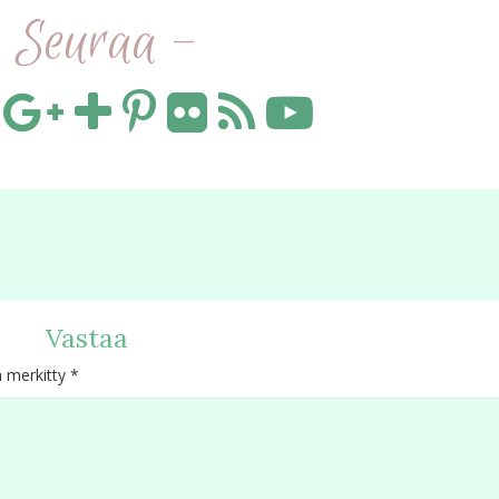
 Seuraa -
Vastaa
n merkitty
*