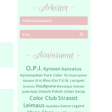
- Arkistot -
Etsi
- Avainsanat -
O.P.I.
Kynsien kasvatus
Kynsinauhat
Pure Color 10
Omat kynnet
F.U.N. Lacquer
Bliss Kiss
takaisin 2016
Huulipuna
Essence
Illamasqua
Oumaxi
Delush Polish
Urban Decay
Jindie Nails
Color Club
Strassit
Leimaus
Dance Legend
Aluslakka