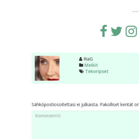
-
Kirjoittaja
RiaG
Kategoriat
Meikit
Avainsanat
Tekoripset
Sähköpostiosoitettasi ei julkaista.
Pakolliset kentät o
Kommentti