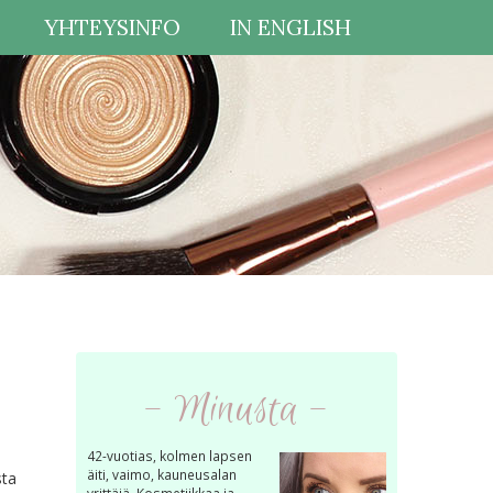
YHTEYSINFO
IN ENGLISH
- Minusta -
42-vuotias, kolmen lapsen
äiti, vaimo, kauneusalan
sta