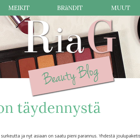
MEIKIT
BRäNDIT
MUUT
on täydennystä
surkeutta ja nyt asiaan on saatu pieni parannus. Yhdestä joulupaketi