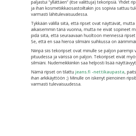
paljastui ”yllättäen” (itse valittuja) tekoripsiä. Yhdet
ja ihan kosmetiikkaosastoiltakin jos sopivia sattuu tule
varmasti lähitulevaisuudessa.
Tykkään välillä siitä, että ripset ovat näyttävät, mutt
aikaisemmin tänä vuonna, mutta ne eivät sopineet min
pidä siitä, että seuraavaan huoltoon mennessä ripset 
Se, että en saa hieroa silmiäni suihkussa on äärim
Niinpä siis tekoripset ovat minulle se paljon parempi 
pituudessa ja värissä on paljon. Tekoripset eivät myö
silmiäni. Nudemeikkiinkin saa helposti lisää näyttävyy
Nämä ripset on tilattu
jeans.fi -nettikaupasta
, pait
ihan arkikäyttöön ;) Minulle on iskenyt pienoinen rips
varmasti tulevaisuudessa.