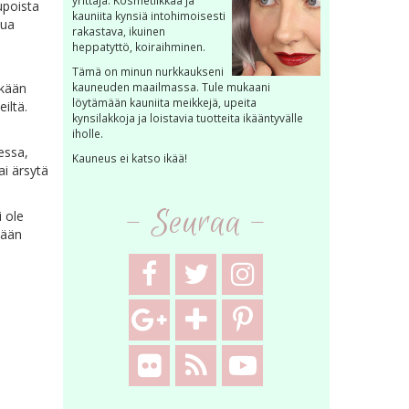
yrittäjä. Kosmetiikkaa ja
aupoista
kauniita kynsiä intohimoisesti
tua
rakastava, ikuinen
heppatyttö, koiraihminen.
Tämä on minun nurkkaukseni
skään
kauneuden maailmassa. Tule mukaani
löytämään kauniita meikkejä, upeita
iltä.
kynsilakkoja ja loistavia tuotteita ikääntyvälle
iholle.
essa,
Kauneus ei katso ikää!
ai ärsytä
- Seuraa -
i ole
dään