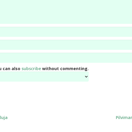
u can also
subscribe
without commenting.
luja
Pilviman