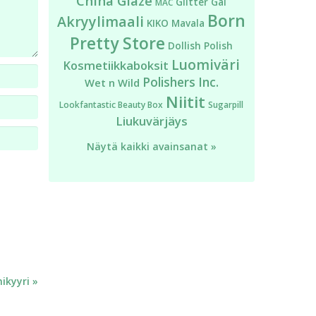
China Glaze
Glitter Gal
MAC
Born
Akryylimaali
KIKO
Mavala
Pretty Store
Dollish Polish
Luomiväri
Kosmetiikkaboksit
Polishers Inc.
Wet n Wild
Niitit
Lookfantastic Beauty Box
Sugarpill
Liukuvärjäys
Näytä kaikki avainsanat »
ikyyri »