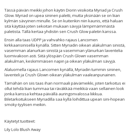
Tässä päivän meikki johon käytin Diorin viisikoita Myriad ja Crush
Glow. Myriad on upea sininen paletti, mutta yksinään se on liian
kylmän sävyinen minulle. Se on kuitenkin niin kaunis, että haluan
sitä käyttää joten sekoitan mukaan sävyjä lämpimämmästä
paletista. Tällä kertaa yhdistin sen Crush Glow paletin kanssa.
Ensin alla taas UDPP ja vahvahko rajaus Lancomen
kirkkaansinisellä kynällä. Sitten Myriadin oikean alakulman sinistä,
vasemman alanurkan sinistä ja vasemman ylänurkan laventelia
luomivakoon asti. Siitä ylöspäin Crush Glown vasemman
alakulman, keskimmäisen napin ja oikean yläkulman sävyjä.
Alaluomella rajaus Lancomen kynällä, Myriadin tummin sininen,
laventeli ja Crush Glown oikean yläkulman vaaleanpunainen.
Tämähän on siis taas ihan normaali päivämeikki, joten tarkoitus ei
ollut tehdä liian tummaa tai räväkkää meikkiä vaan sellainen look
jonka kanssa kehtaa päivällä auringonvalossa liikkua.
Biletarkoitukseen Myriadilla saa kyllä loihdittua upean sini-hopean
smoky-tyylisen meikin.
Käytetyt tuotteet:
Lily Lolo Blush Away