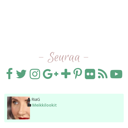
- Seuraa -
Kirjoittaja
RiaG
Kategoriat
Meikkilookit