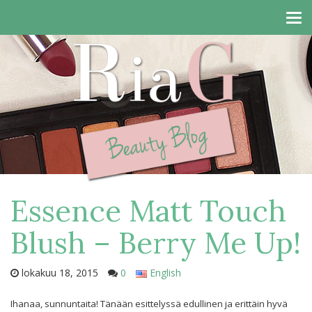
Tog
navi
Essence Matt Touch
Blush – Berry Me Up!
lokakuu 18, 2015
0
English
Ihanaa, sunnuntaita! Tänään esittelyssä edullinen ja erittäin hyvä