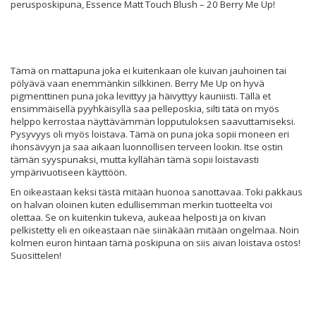
perusposkipuna, Essence Matt Touch Blush – 20 Berry Me Up!
Tämä on mattapuna joka ei kuitenkaan ole kuivan jauhoinen tai
pölyävä vaan enemmänkin silkkinen. Berry Me Up on hyvä
pigmenttinen puna joka levittyy ja häivyttyy kauniisti. Tällä et
ensimmäisellä pyyhkäisyllä saa pelleposkia, silti tätä on myös
helppo kerrostaa näyttävämmän lopputuloksen saavuttamiseksi.
Pysyvyys oli myös loistava. Tämä on puna joka sopii moneen eri
ihonsävyyn ja saa aikaan luonnollisen terveen lookin. Itse ostin
tämän syyspunaksi, mutta kyllähän tämä sopii loistavasti
ympärivuotiseen käyttöön.
En oikeastaan keksi tästä mitään huonoa sanottavaa. Toki pakkaus
on halvan oloinen kuten edullisemman merkin tuotteelta voi
olettaa. Se on kuitenkin tukeva, aukeaa helposti ja on kivan
pelkistetty eli en oikeastaan näe siinäkään mitään ongelmaa. Noin
kolmen euron hintaan tämä poskipuna on siis aivan loistava ostos!
Suosittelen!