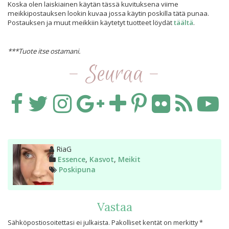
Koska olen laiskiainen käytän tässä kuvituksena viime
meikkipostauksen lookin kuvaa jossa käytin poskilla tätä punaa.
Postauksen ja muut meikkiin käytetyt tuotteet löydät
täältä
.
***Tuote itse ostamani.
- Seuraa -
Kirjoittaja
RiaG
Kategoriat
Essence
,
Kasvot
,
Meikit
Avainsanat
Poskipuna
Vastaa
Sähköpostiosoitettasi ei julkaista.
Pakolliset kentät on merkitty
*