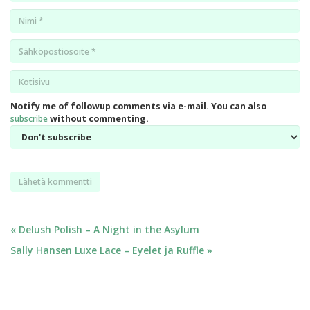
Nimi
*
Email
*
Kotisivu
*
Notify me of followup comments via e-mail. You can also
subscribe
without commenting.
Artikkelien
« Delush Polish – A Night in the Asylum
Sally Hansen Luxe Lace – Eyelet ja Ruffle »
selaus