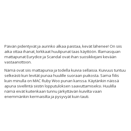
Päivän pidentyvät ja aurinko alkaa paistaa, kevät lähenee! On siis
aika ottaa ihanat, kirkkaat huulipunat taas käyttöön. Illamasquan
mattapunat Eurydice ja Scandal ovat ihan suosikkejani kevään
vastaanottoon.
Nämä ovat siis mattapunia ja todella kuivia sellaisia. Kuivuus tuntuu
selkeästi kun levität punaa huulille suoraan puikosta. Sama fiilis
kuin minulla on MAC Ruby Woo punan kanssa. Käytänkin näissä
apuna sivellintä siistin lopputuloksen saavuttamiseksi. Huulilla
nämä eivät kuitenkaan tunnu järkyttävän kuivilta vaan
enemmänkin kermaisilta ja pysyvyät kuin tauti.