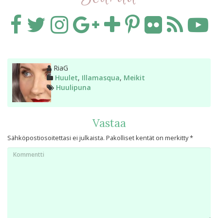
Kirjoittaja
RiaG
Kategoriat
Huulet
,
Illamasqua
,
Meikit
Avainsanat
Huulipuna
Vastaa
Sähköpostiosoitettasi ei julkaista.
Pakolliset kentät on merkitty
*
Kommentti