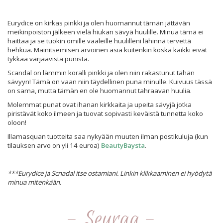
Eurydice on kirkas pinkki ja olen huomannut tämän jättävän
meikinpoiston jälkeen vielä hiukan sävyä huulille. Minua tämä ei
haittaa ja se tuokin omille vaaleille huulilleni lähinnä tervettä
hehkua. Mainitsemisen arvoinen asia kuitenkin koska kaikki eivät
tykkää värjäävistä punista.
Scandal on lämmin koralli pinkki ja olen niin rakastunut tähän
sävyyn! Tämä on vaan niin täydellinen puna minulle. Kuivuus tässä
on sama, mutta tämän en ole huomannut tahraavan huulia.
Molemmat punat ovat ihanan kirkkaita ja upeita sävyjä jotka
piristävät koko ilmeen ja tuovat sopivasti keväistä tunnetta koko
oloon!
Illamasquan tuotteita saa nykyään muuten ilman postikuluja (kun
tilauksen arvo on yli 14 euroa)
BeautyBaysta
.
***Eurydice ja Scnadal itse ostamiani. Linkin klikkaaminen ei hyödytä
minua mitenkään.
- Seuraa -