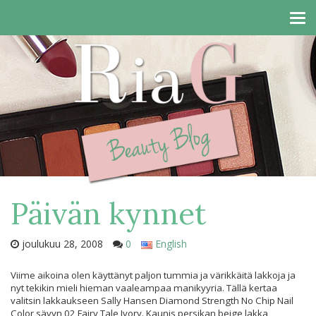
Tog
navi
Päivän kynnet
joulukuu 28, 2008
0
English
Viime aikoina olen käyttänyt paljon tummia ja värikkäitä lakkoja ja
nyt tekikin mieli hieman vaaleampaa manikyyria. Tällä kertaa
valitsin lakkaukseen Sally Hansen Diamond Strength No Chip Nail
Color sävyn 02 Fairy Tale Ivory. Kaunis persikan beige lakka