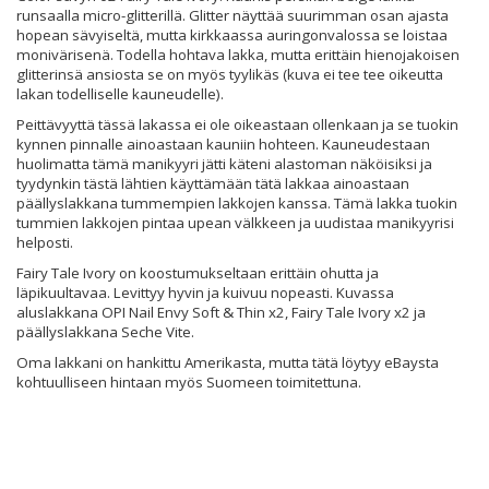
runsaalla micro-glitterillä. Glitter näyttää suurimman osan ajasta
hopean sävyiseltä, mutta kirkkaassa auringonvalossa se loistaa
monivärisenä. Todella hohtava lakka, mutta erittäin hienojakoisen
glitterinsä ansiosta se on myös tyylikäs (kuva ei tee tee oikeutta
lakan todelliselle kauneudelle).
Peittävyyttä tässä lakassa ei ole oikeastaan ollenkaan ja se tuokin
kynnen pinnalle ainoastaan kauniin hohteen. Kauneudestaan
huolimatta tämä manikyyri jätti käteni alastoman näköisiksi ja
tyydynkin tästä lähtien käyttämään tätä lakkaa ainoastaan
päällyslakkana tummempien lakkojen kanssa. Tämä lakka tuokin
tummien lakkojen pintaa upean välkkeen ja uudistaa manikyyrisi
helposti.
Fairy Tale Ivory on koostumukseltaan erittäin ohutta ja
läpikuultavaa. Levittyy hyvin ja kuivuu nopeasti. Kuvassa
aluslakkana OPI Nail Envy Soft & Thin x2, Fairy Tale Ivory x2 ja
päällyslakkana Seche Vite.
Oma lakkani on hankittu Amerikasta, mutta tätä löytyy eBaysta
kohtuulliseen hintaan myös Suomeen toimitettuna.