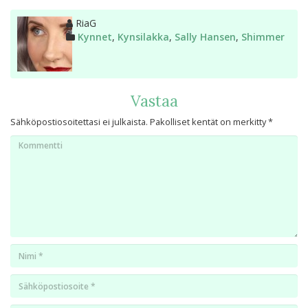
Kirjoittaja
RiaG
Kategoriat
Kynnet
,
Kynsilakka
,
Sally Hansen
,
Shimmer
Vastaa
Sähköpostiosoitettasi ei julkaista.
Pakolliset kentät on merkitty
*
Kommentti
Nimi
*
Email
*