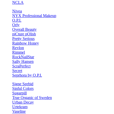
NCLA
Nivea
NYX Professional Makeup
O.P.I.
Orly
Overall Beauty
piCture pOlish
Pretty Serious
Rainbow Honey
Revlon
Rimmel
RockNailStar
Sally Hansen
ScraPerfect
Secret
Seprhora by O.P.I.
Signe Seebid
Sinful Colors
Sugarpill
True Organic of Sweden
Urban Decay
Urtekram
Vaseline