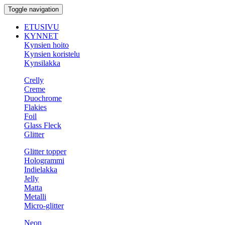
Toggle navigation
ETUSIVU
KYNNET
Kynsien hoito
Kynsien koristelu
Kynsilakka
Crelly
Creme
Duochrome
Flakies
Foil
Glass Fleck
Glitter
Glitter topper
Hologrammi
Indielakka
Jelly
Matta
Metalli
Micro-glitter
Neon