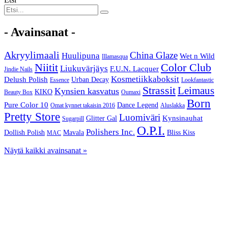
- Avainsanat -
Akryylimaali
China Glaze
Huulipuna
Wet n Wild
Illamasqua
Niitit
Color Club
Liukuvärjäys
F.U.N. Lacquer
Jindie Nails
Kosmetiikkaboksit
Delush Polish
Urban Decay
Essence
Lookfantastic
Strassit
Leimaus
Kynsien kasvatus
KIKO
Beauty Box
Oumaxi
Born
Pure Color 10
Dance Legend
Omat kynnet takaisin 2016
Aluslakka
Pretty Store
Luomiväri
Kynsinauhat
Glitter Gal
Sugarpill
O.P.I.
Polishers Inc.
Dollish Polish
Mavala
Bliss Kiss
MAC
Näytä kaikki avainsanat »