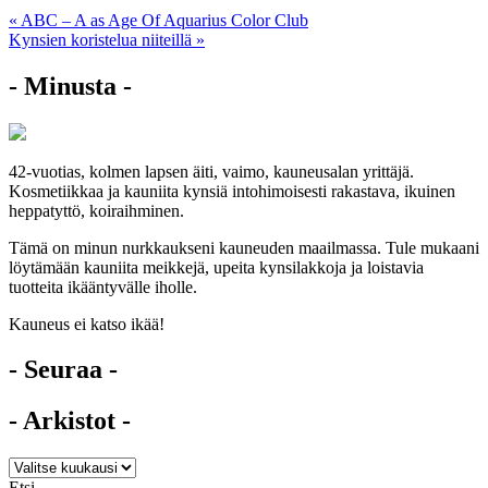
Artikkelien
« ABC – A as Age Of Aquarius Color Club
Kynsien koristelua niiteillä »
selaus
- Minusta -
42-vuotias, kolmen lapsen äiti, vaimo, kauneusalan yrittäjä.
Kosmetiikkaa ja kauniita kynsiä intohimoisesti rakastava, ikuinen
heppatyttö, koiraihminen.
Tämä on minun nurkkaukseni kauneuden maailmassa. Tule mukaani
löytämään kauniita meikkejä, upeita kynsilakkoja ja loistavia
tuotteita ikääntyvälle iholle.
Kauneus ei katso ikää!
- Seuraa -
- Arkistot -
Etsi