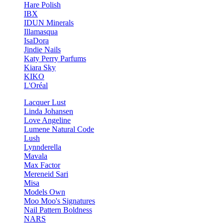
Hare Polish
IBX
IDUN Minerals
Illamasqua
IsaDora
Jindie Nails
Katy Perry Parfums
Kiara Sky
KIKO
L'Oréal
Lacquer Lust
Linda Johansen
Love Angeline
Lumene Natural Code
Lush
Lynnderella
Mavala
Max Factor
Mereneid Sari
Misa
Models Own
Moo Moo's Signatures
Nail Pattern Boldness
NARS