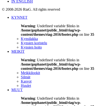
IN ENGLISH
© 2008-2026 RiaG. All rights reserved
KYNNET
Warning
: Undefined variable $links in
/home/gophanet/public_html/riag/wp-
content/themes/riag-2016/footer.php
on line
35
Kynsilakka
Kynsien koristelu
Kynsien hoito
MEIKIT
Warning
: Undefined variable $links in
/home/gophanet/public_html/riag/wp-
content/themes/riag-2016/footer.php
on line
35
Meikkilookit
Silmät
Kasvot
Huulet
MUUT
Warning
: Undefined variable $links in
/home/gophanet/public_html/riag/wp-