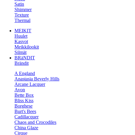
Satin
Shimmer
Texture
Thermal
MEIKIT
Huulet
Kasvot
Meikkilookit
Silmät
BRäNDIT
Brändit
A England
Anastasia Beverly Hills
Arcane Lacquer
Avon
Bette Box
Bliss Kiss
Borghese
Burt's Bees
Cadillacquer
Chaos and Crocodiles
China Glaze
Cirque