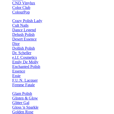
CND Vinylux
Color Club
ColourPop
Crazy Polish Lady
Cult Nails
Dance Legend
Delush Polish
Desert Essence
Dior
Dollish Polish
Dr. Scheller
e.l.f. Cosmetics
Emily De Molly
Enchanted Polish
Essence
Essie
F.U.N. Lacquer
Femme Fatale
Glam Polish
Glisten & Glow
Glitter Gal
Gloss 'n Sparkle
Golden Rose