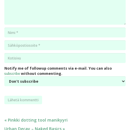
Nimi
*
Email
*
Kotisivu
*
Notify me of followup comments via e-mail. You can also
subscribe
without commenting.
Artikkelien
« Pinkki dotting tool manikyyri
Urban Decay – Naked Basics »