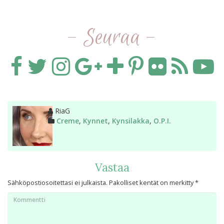
- Seuraa -
Kirjoittaja
RiaG
Kategoriat
Creme
,
Kynnet
,
Kynsilakka
,
O.P.I.
Vastaa
Sähköpostiosoitettasi ei julkaista.
Pakolliset kentät on merkitty
*
Kommentti