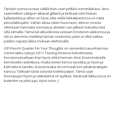
Tänään vuorossa taas välillä ihan vaan pelkkä cremelakkaus. Aina
säännöllisin väliajoin alkavat glitterit ja kirkkaat värit hiukan
kyllästyttää ja silloin on hyvä, että siellä lakkalipastossa on näitä
peruslakkojakin. Vähän aikaa sitten huomasin, että en omista
ollenkaan harmaita cremejä ja aloinkin sen jälkeen katsella niitä
sillä silmällä. Tämä tuli alkuviikosta vastaan Emotionin alekorissa ja
olin jo aiemmin miettinyt tämän ostamista, joten ei ollut vaikea
päätös napata lakka mukaan alehinnalla.
OPI French Quarter For Your Thoughts on sementin/savunharmaa
creme lakka syksyn 2011 Touring America kokoelmasta.
Koostumukseltaan ihan hyvä, ehkä hieman ohut. Ensimmäisellä
kerroksella raidoittuva, mutta toinen kerros tasoittuu jo hyvin ja
kolmatta ei tarvittu. Kuivumisaika oli normaali Inm pikakuivattajan
kanssa. Tykkään tästä sävystä todella paljon. Tämä sopii
ihonsävyyni hyvin ja vaikutelma on tyylikäs. Neutraali lakka jossa on
kuitenkin se jokin juju. Hyvä ostos :)