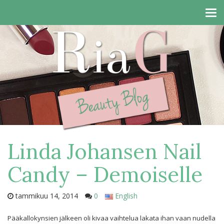
Tog
navi
Linda Johansen Nail
Candy – Demoiselle
tammikuu 14, 2014
0
English
Pääkallokynsien jälkeen oli kivaa vaihtelua lakata ihan vaan nudella