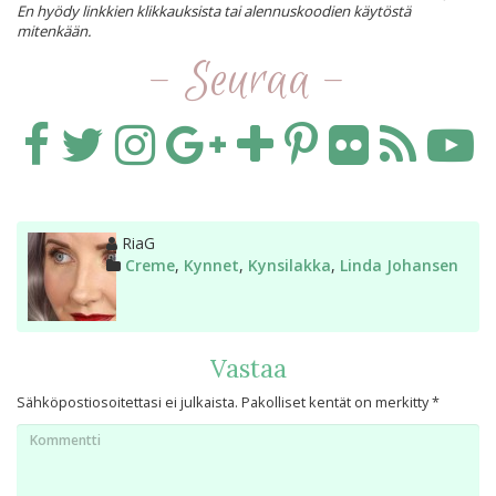
En hyödy linkkien klikkauksista tai alennuskoodien käytöstä
mitenkään.
- Seuraa -
Kirjoittaja
RiaG
Kategoriat
Creme
,
Kynnet
,
Kynsilakka
,
Linda Johansen
Vastaa
Sähköpostiosoitettasi ei julkaista.
Pakolliset kentät on merkitty
*
Kommentti