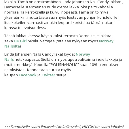
lakalla. Tämä on emsimmäinen Linda Johansen Nail Candy lakkani,
Demoiselle. Kermainen nude creme lakka joka peitti kahdella
normaalilla kerroksella ja kuivui nopeasti. Tämä on toimiva
yksinäänkin, mutta tästä saa myös loistavan pohjan koristeluille.
Itse kokeilen varmasti ainakin leopardikoristelua tämän lakan
kanssa tulevaisuudessa.
Tässä lakkauksessa käytin kaksi kerrosta Demoiselle lakkaa
sekä
HK Girl
pikakuivattajaa (tätä saa nykyään myös
Norway
Nailsilta
)
Linda Johansen Nails Candy lakat löydät
Norway
Nails
nettikaupasta. Siellä on myös upea valikoima indie lakkoja ja
muita merkkejä. Koodilla ”POLISHAHOLIC” saat -10% alennuksen
ostoksistasi. Kannattaa seurata myös
kaupan
Facebook
ja
Twitter
sivuja.
***Demoiselle saatu ilmaiseksi kokeiltavaksi, HK Girl on saatu lahjaksi.