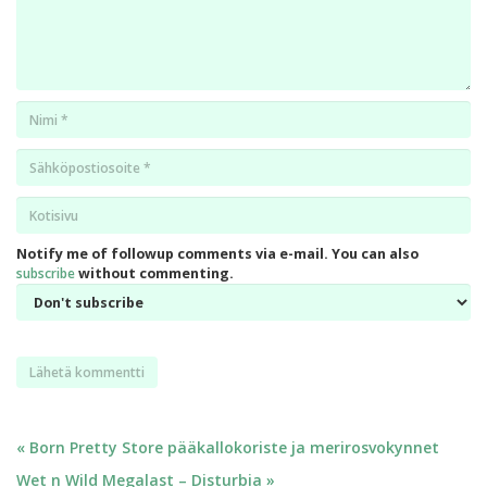
Nimi
*
Email
*
Kotisivu
*
Notify me of followup comments via e-mail. You can also
subscribe
without commenting.
Artikkelien
« Born Pretty Store pääkallokoriste ja merirosvokynnet
Wet n Wild Megalast – Disturbia »