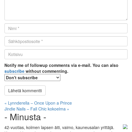
Nimi
*
Email
*
Kotisivu
*
Notify me of followup comments via e-mail. You can also
subscribe
without commenting.
Artikkelien
« Lynnderella – Once Upon a Prince
Jindie Nails – Fall Chic kokoelma »
selaus
- Minusta -
42-vuotias, kolmen lapsen äiti, vaimo, kauneusalan yrittäjä.