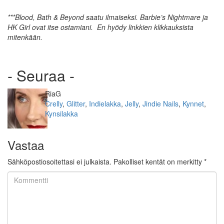
***Blood, Bath & Beyond saatu ilmaiseksi. Barbie’s Nightmare ja
HK Girl ovat itse ostamiani. En hyödy linkkien klikkauksista
mitenkään.
- Seuraa -
Kirjoittaja
RiaG
Kategoriat
Crelly
,
Glitter
,
Indielakka
,
Jelly
,
Jindie Nails
,
Kynnet
,
Kynsilakka
Vastaa
Sähköpostiosoitettasi ei julkaista.
Pakolliset kentät on merkitty
*
Kommentti