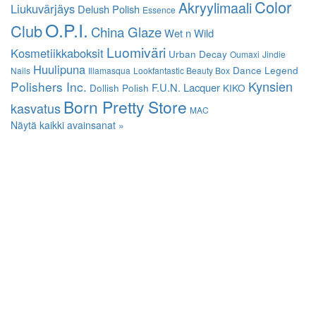
Color
Akryylimaali
Liukuvärjäys
Delush Polish
Essence
O.P.I.
Club
China Glaze
Wet n Wild
Luomiväri
Kosmetiikkaboksit
Urban Decay
Oumaxi
Jindie
Huulipuna
Dance Legend
Nails
Illamasqua
Lookfantastic Beauty Box
Kynsien
Polishers Inc.
F.U.N. Lacquer
Dollish Polish
KIKO
Born Pretty Store
kasvatus
MAC
Näytä kaikki avainsanat »