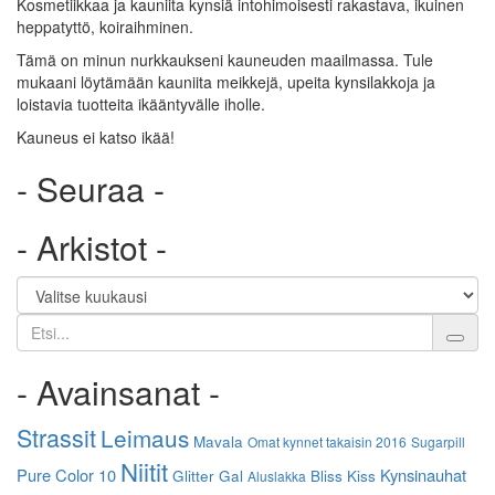
Kosmetiikkaa ja kauniita kynsiä intohimoisesti rakastava, ikuinen
heppatyttö, koiraihminen.
Tämä on minun nurkkaukseni kauneuden maailmassa. Tule
mukaani löytämään kauniita meikkejä, upeita kynsilakkoja ja
loistavia tuotteita ikääntyvälle iholle.
Kauneus ei katso ikää!
- Seuraa -
- Arkistot -
Etsi
- Avainsanat -
Strassit
Leimaus
Mavala
Omat kynnet takaisin 2016
Sugarpill
Niitit
Pure Color 10
Kynsinauhat
Glitter Gal
Bliss Kiss
Aluslakka