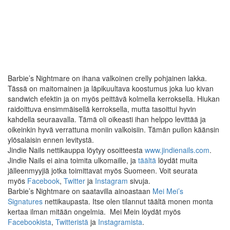
Barbie’s Nightmare on ihana valkoinen crelly pohjainen lakka.
Tässä on maitomainen ja läpikuultava koostumus joka luo kivan
sandwich efektin ja on myös peittävä kolmella kerroksella. Hiukan
raidoittuva ensimmäisellä kerroksella, mutta tasoittui hyvin
kahdella seuraavalla. Tämä oli oikeasti ihan helppo levittää ja
oikeinkin hyvä verrattuna moniin valkoisiin. Tämän pullon käänsin
ylösalaisin ennen levitystä.
Jindie Nails nettikauppa löytyy osoitteesta
www.jindienails.com
.
Jindie Nails ei aina toimita ulkomaille, ja
täältä
löydät muita
jälleenmyyjiä jotka toimittavat myös Suomeen. Voit seurata
myös
Facebook
,
Twitter
ja
Instagram
sivuja.
Barbie’s Nightmare on saatavilla ainoastaan
Mei Mei’s
Signatures
nettikaupasta. Itse olen tilannut täältä monen monta
kertaa ilman mitään ongelmia. Mei Mein löydät myös
Facebookista
,
Twitteristä
ja
Instagramista
.