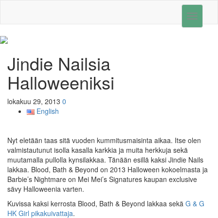
Toggle
navigati
Jindie Nailsia
Halloweeniksi
lokakuu 29, 2013
0
English
Nyt eletään taas sitä vuoden kummitusmaisinta aikaa. Itse olen
valmistautunut isolla kasalla karkkia ja muita herkkuja sekä
muutamalla pullolla kynsilakkaa. Tänään esillä kaksi Jindie Nails
lakkaa. Blood, Bath & Beyond on 2013 Halloween kokoelmasta ja
Barbie’s Nightmare on Mei Mei’s Signatures kaupan exclusive
sävy Halloweenia varten.
Kuvissa kaksi kerrosta Blood, Bath & Beyond lakkaa sekä
G & G
HK Girl pikakuivattaja
.