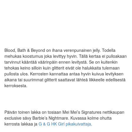
Blood, Bath & Beyond on ihana verenpunainen jelly. Todella
mehukas koostumus joka levittyy hyvin. Tällä kertaa ei pulloakaan
tarvinnut kääntää väärinpäin ennen levitystä. Se on kuitenkin
tehokas keino silloin kuin glitterit eivät ole halukkaita tulemaan
pullosta ulos. Kerrosten kannattaa antaa hyvin kuivua levityksen
aikana tai suurimmat glitterit saattavat lähteä liikkeelle edellisestä
kerroksesta.
Päivän toinen lakka on tosiaan Mei Mei’s Signatures nettikaupan
exclusive sävy Barbie’s Nightmare. Kuvassa kolme ohutta
kerrosta lakkaa ja
G & G HK Girl pikakuivattaja
.