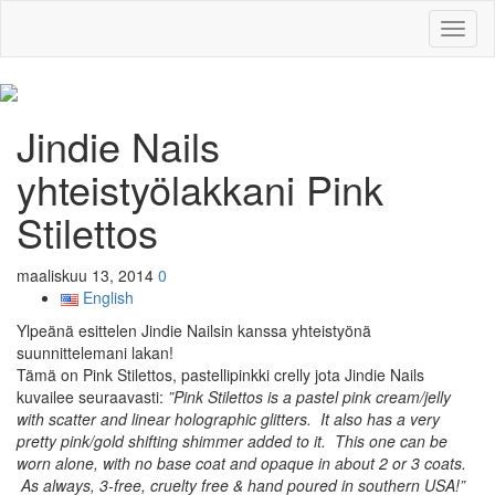
Toggl
naviga
Jindie Nails
yhteistyölakkani Pink
Stilettos
maaliskuu 13, 2014
0
English
Ylpeänä esittelen Jindie Nailsin kanssa yhteistyönä
suunnittelemani lakan!
Tämä on Pink Stilettos, pastellipinkki crelly jota Jindie Nails
kuvailee seuraavasti:
”Pink Stilettos is a pastel pink cream/jelly
with scatter and linear holographic glitters. It also has a very
pretty pink/gold shifting shimmer added to it. This one can be
worn alone, with no base coat and opaque in about 2 or 3 coats.
As always, 3-free, cruelty free & hand poured in southern USA!”