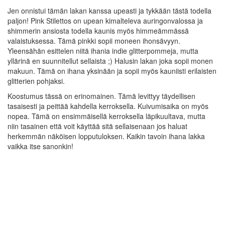
Jen onnistui tämän lakan kanssa upeasti ja tykkään tästä todella
paljon! Pink Stilettos on upean kimalteleva auringonvalossa ja
shimmerin ansiosta todella kaunis myös himmeämmässä
valaistuksessa. Tämä pinkki sopii moneen ihonsävyyn.
Yleensähän esittelen niitä ihania indie glitterpommeja, mutta
yllärinä en suunnitellut sellaista ;) Halusin lakan joka sopii monen
makuun. Tämä on ihana yksinään ja sopii myös kauniisti erilaisten
glitterien pohjaksi.
Koostumus tässä on erinomainen. Tämä levittyy täydellisen
tasaisesti ja peittää kahdella kerroksella. Kuivumisaika on myös
nopea. Tämä on ensimmäisellä kerroksella läpikuultava, mutta
niin tasainen että voit käyttää sitä sellaisenaan jos haluat
herkemmän näköisen lopputuloksen. Kaikin tavoin ihana lakka
vaikka itse sanonkin!