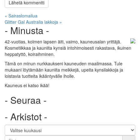
Artikkelien
« Sairaslomailua
Glitter Gal Australia lakkoja »
selaus
- Minusta -
42-vuotias, kolmen lapsen äiti, vaimo, kauneusalan yrittäjä.
Kosmetiikkaa ja kauniita kynsiä intohimoisesti rakastava, ikuinen
heppatyttö, koiraihminen.
Tämä on minun nurkkaukseni kauneuden maailmassa. Tule
mukaani löytämään kauniita meikkejä, upeita kynsilakkoja ja
loistavia tuotteita ikääntyvälle iholle.
Kauneus ei katso ikää!
- Seuraa -
- Arkistot -
Etsi