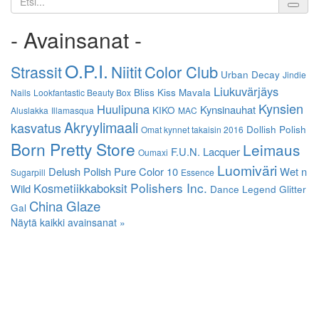
- Avainsanat -
O.P.I.
Niitit
Strassit
Color Club
Urban Decay
Jindie
Liukuvärjäys
Bliss Kiss
Mavala
Nails
Lookfantastic Beauty Box
Kynsien
Huulipuna
Kynsinauhat
KIKO
Aluslakka
Illamasqua
MAC
Akryylimaali
kasvatus
Dollish Polish
Omat kynnet takaisin 2016
Born Pretty Store
Leimaus
F.U.N. Lacquer
Oumaxi
Luomiväri
Delush Polish
Pure Color 10
Wet n
Sugarpill
Essence
Polishers Inc.
Kosmetiikkaboksit
Wild
Dance Legend
Glitter
China Glaze
Gal
Näytä kaikki avainsanat »