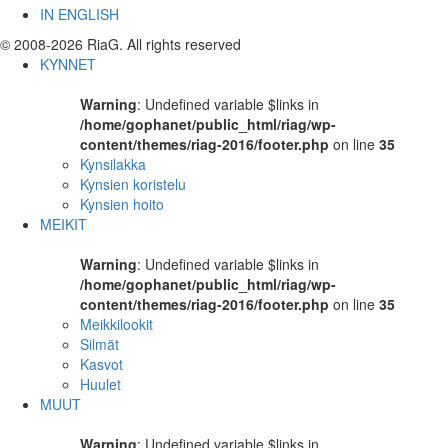
IN ENGLISH
© 2008-2026 RiaG. All rights reserved
KYNNET
Warning
: Undefined variable $links in
/home/gophanet/public_html/riag/wp-
content/themes/riag-2016/footer.php
on line
35
Kynsilakka
Kynsien koristelu
Kynsien hoito
MEIKIT
Warning
: Undefined variable $links in
/home/gophanet/public_html/riag/wp-
content/themes/riag-2016/footer.php
on line
35
Meikkilookit
Silmät
Kasvot
Huulet
MUUT
Warning
: Undefined variable $links in