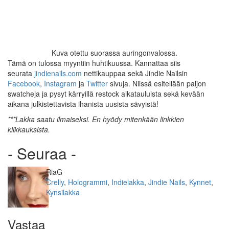
Kuva otettu suorassa auringonvalossa.
Tämä on tulossa myyntiin huhtikuussa. Kannattaa siis
seurata
jindienails.com
nettikauppaa sekä Jindie Nailsin
Facebook
,
Instagram
ja
Twitter
sivuja. Niissä esitellään paljon
swatcheja ja pysyt kärryillä restock aikatauluista sekä kevään
aikana julkistettavista ihanista uusista sävyistä!
***Lakka saatu ilmaiseksi. En hyödy mitenkään linkkien
klikkauksista.
- Seuraa -
Kirjoittaja
RiaG
Kategoriat
Crelly
,
Hologrammi
,
Indielakka
,
Jindie Nails
,
Kynnet
,
Kynsilakka
Vastaa