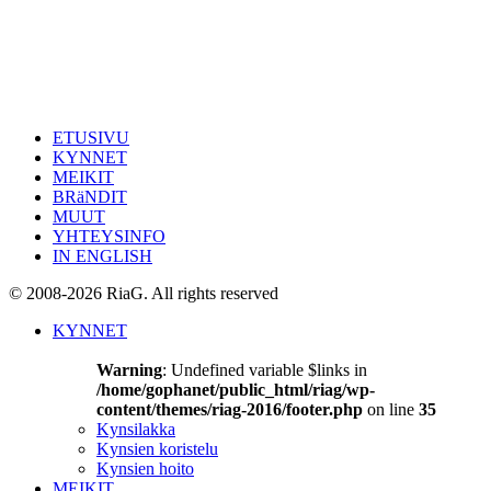
ETUSIVU
KYNNET
MEIKIT
BRäNDIT
MUUT
YHTEYSINFO
IN ENGLISH
© 2008-2026 RiaG. All rights reserved
KYNNET
Warning
: Undefined variable $links in
/home/gophanet/public_html/riag/wp-
content/themes/riag-2016/footer.php
on line
35
Kynsilakka
Kynsien koristelu
Kynsien hoito
MEIKIT