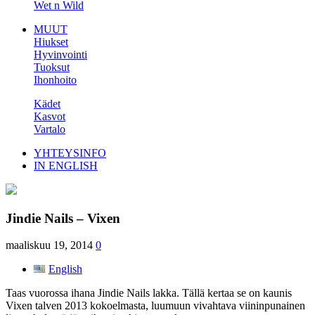
Wet n Wild
MUUT
Hiukset
Hyvinvointi
Tuoksut
Ihonhoito
Kädet
Kasvot
Vartalo
YHTEYSINFO
IN ENGLISH
Jindie Nails – Vixen
maaliskuu 19, 2014
0
English
Taas vuorossa ihana Jindie Nails lakka. Tällä kertaa se on kaunis
Vixen talven 2013 kokoelmasta, luumuun vivahtava viininpunainen