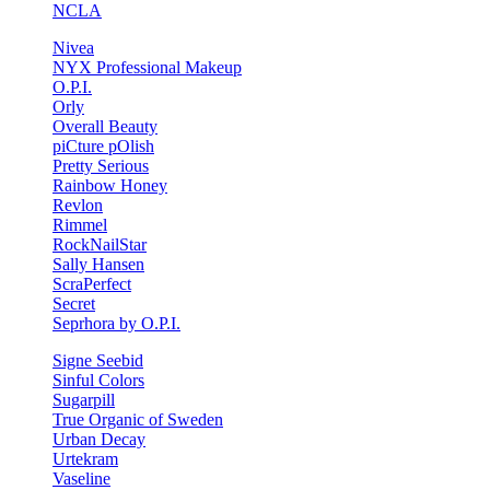
NCLA
Nivea
NYX Professional Makeup
O.P.I.
Orly
Overall Beauty
piCture pOlish
Pretty Serious
Rainbow Honey
Revlon
Rimmel
RockNailStar
Sally Hansen
ScraPerfect
Secret
Seprhora by O.P.I.
Signe Seebid
Sinful Colors
Sugarpill
True Organic of Sweden
Urban Decay
Urtekram
Vaseline