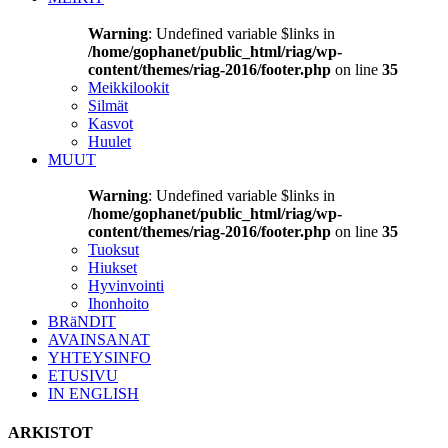
Warning
: Undefined variable $links in
/home/gophanet/public_html/riag/wp-
content/themes/riag-2016/footer.php
on line
35
Meikkilookit
Silmät
Kasvot
Huulet
MUUT
Warning
: Undefined variable $links in
/home/gophanet/public_html/riag/wp-
content/themes/riag-2016/footer.php
on line
35
Tuoksut
Hiukset
Hyvinvointi
Ihonhoito
BRäNDIT
AVAINSANAT
YHTEYSINFO
ETUSIVU
IN ENGLISH
ARKISTOT