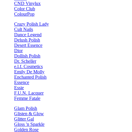
CND Vinylux
Color Club
ColourPop
Crazy Polish Lady
Cult Nails
Dance Legend
Delush Polish
Desert Essence
Dior
Dollish Polish
Dr. Scheller
e.l.f. Cosmetics
Emily De Molly
Enchanted Polish
Essence
Essie
F.U.N. Lacquer
Femme Fatale
Glam Polish
Glisten & Glow
Glitter Gal
Gloss 'n Sparkle
Golden Rose