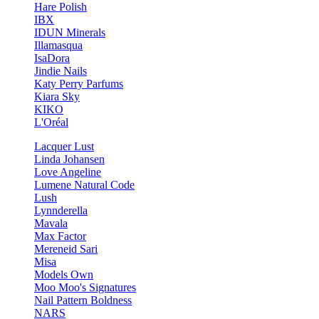
Hare Polish
IBX
IDUN Minerals
Illamasqua
IsaDora
Jindie Nails
Katy Perry Parfums
Kiara Sky
KIKO
L'Oréal
Lacquer Lust
Linda Johansen
Love Angeline
Lumene Natural Code
Lush
Lynnderella
Mavala
Max Factor
Mereneid Sari
Misa
Models Own
Moo Moo's Signatures
Nail Pattern Boldness
NARS