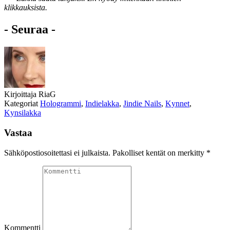
klikkauksista.
- Seuraa -
Kirjoittaja
RiaG
Kategoriat
Hologrammi
,
Indielakka
,
Jindie Nails
,
Kynnet
,
Kynsilakka
Vastaa
Sähköpostiosoitettasi ei julkaista.
Pakolliset kentät on merkitty
*
Kommentti