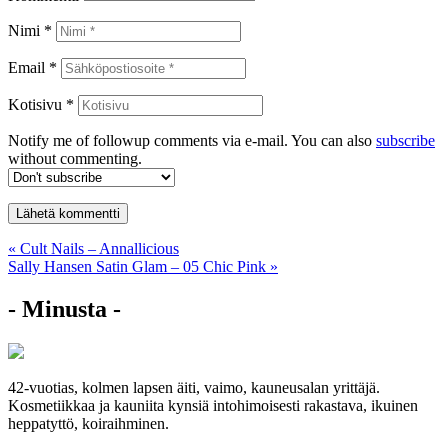
Nimi *
Email *
Kotisivu *
Notify me of followup comments via e-mail. You can also
subscribe
without commenting.
Artikkelien
« Cult Nails – Annallicious
Sally Hansen Satin Glam – 05 Chic Pink »
selaus
- Minusta -
42-vuotias, kolmen lapsen äiti, vaimo, kauneusalan yrittäjä.
Kosmetiikkaa ja kauniita kynsiä intohimoisesti rakastava, ikuinen
heppatyttö, koiraihminen.