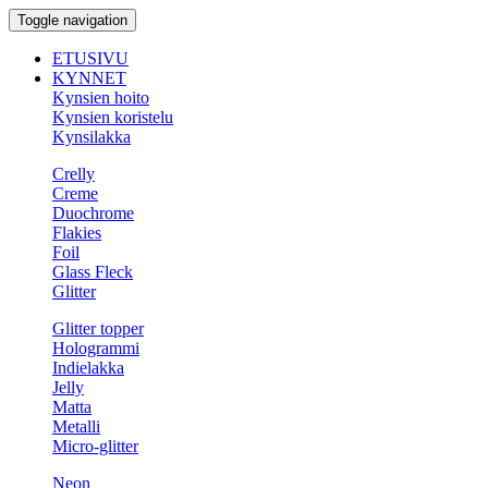
Toggle navigation
ETUSIVU
KYNNET
Kynsien hoito
Kynsien koristelu
Kynsilakka
Crelly
Creme
Duochrome
Flakies
Foil
Glass Fleck
Glitter
Glitter topper
Hologrammi
Indielakka
Jelly
Matta
Metalli
Micro-glitter
Neon