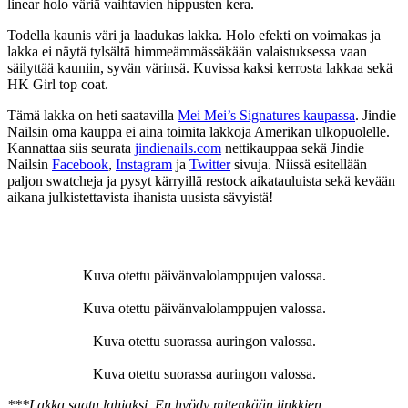
linear holo väriä vaihtavien hippusten kera.
Todella kaunis väri ja laadukas lakka. Holo efekti on voimakas ja
lakka ei näytä tylsältä himmeämmässäkään valaistuksessa vaan
säilyttää kauniin, syvän värinsä. Kuvissa kaksi kerrosta lakkaa sekä
HK Girl top coat.
Tämä lakka on heti saatavilla
Mei Mei’s Signatures kaupassa
. Jindie
Nailsin oma kauppa ei aina toimita lakkoja Amerikan ulkopuolelle.
Kannattaa siis seurata
jindienails.com
nettikauppaa sekä Jindie
Nailsin
Facebook
,
Instagram
ja
Twitter
sivuja. Niissä esitellään
paljon swatcheja ja pysyt kärryillä restock aikatauluista sekä kevään
aikana julkistettavista ihanista uusista sävyistä!
Kuva otettu päivänvalolamppujen valossa.
Kuva otettu päivänvalolamppujen valossa.
Kuva otettu suorassa auringon valossa.
Kuva otettu suorassa auringon valossa.
***Lakka saatu lahjaksi. En hyödy mitenkään linkkien