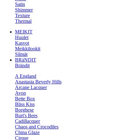
Satin
Shimmer
Texture
Thermal
MEIKIT
Huulet
Kasvot
Meikkilookit
Silmät
BRäNDIT
Brändit
A England
Anastasia Beverly Hills
Arcane Lacquer
Avon
Bette Box
Bliss Kiss
Borghese
Burt's Bees
Cadillacquer
Chaos and Crocodiles
China Glaze
Cirque