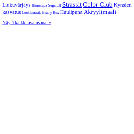
Color Club
Strassit
Kynsien
Liukuvärjäys
Illamasqua
Sugarpill
Akryylimaali
kasvatus
Huulipuna
Lookfantastic Beauty Box
Näytä kaikki avainsanat »