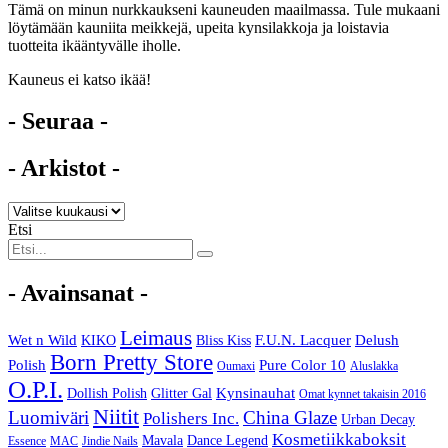
Tämä on minun nurkkaukseni kauneuden maailmassa. Tule mukaani
löytämään kauniita meikkejä, upeita kynsilakkoja ja loistavia
tuotteita ikääntyvälle iholle.
Kauneus ei katso ikää!
- Seuraa -
- Arkistot -
Etsi
- Avainsanat -
Leimaus
Wet n Wild
F.U.N. Lacquer
Delush
KIKO
Bliss Kiss
Born Pretty Store
Polish
Pure Color 10
Oumaxi
Aluslakka
O.P.I.
Kynsinauhat
Dollish Polish
Glitter Gal
Omat kynnet takaisin 2016
Niitit
Luomiväri
China Glaze
Polishers Inc.
Urban Decay
Kosmetiikkaboksit
Mavala
Dance Legend
Essence
MAC
Jindie Nails