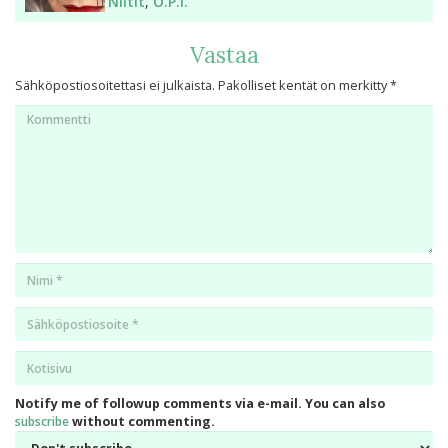
Avainsanat
Niitit
,
O.P.I.
Vastaa
Sähköpostiosoitettasi ei julkaista.
Pakolliset kentät on merkitty
*
Kommentti
Nimi
*
Email
*
Kotisivu
*
Notify me of followup comments via e-mail. You can also
subscribe
without commenting.