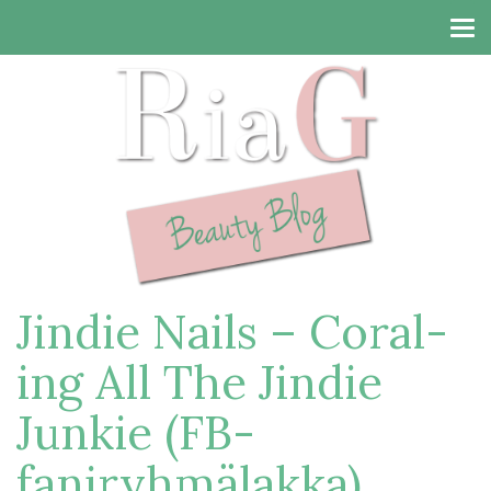
Tog
navi
Jindie Nails – Coral-
ing All The Jindie
Junkie (FB-
faniryhmälakka)