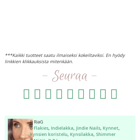
***Kaikki tuotteet saatu ilmaiseksi kokeiltaviksi. En hyödy
linkkien klikkauksista mitenkään.
- Seuraa -
Kirjoittaja
RiaG
Kategoriat
Flakies
,
Indielakka
,
Jindie Nails
,
Kynnet
,
Kynsien koristelu
,
Kynsilakka
,
Shimmer