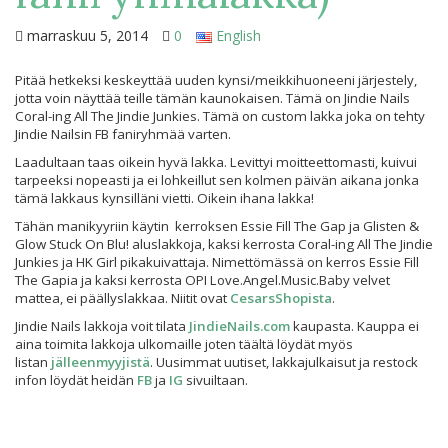
marraskuu 5, 2014
0
English
Pitää hetkeksi keskeyttää uuden kynsi/meikkihuoneeni järjestely,
jotta voin näyttää teille tämän kaunokaisen. Tämä on Jindie Nails
Coral-ing All The Jindie Junkies. Tämä on custom lakka joka on tehty
Jindie Nailsin FB faniryhmää varten.
Laadultaan taas oikein hyvä lakka. Levittyi moitteettomasti, kuivui
tarpeeksi nopeasti ja ei lohkeillut sen kolmen päivän aikana jonka
tämä lakkaus kynsilläni vietti. Oikein ihana lakka!
Tähän manikyyriin käytin kerroksen Essie Fill The Gap ja Glisten &
Glow Stuck On Blu! aluslakkoja, kaksi kerrosta Coral-ing All The Jindie
Junkies ja HK Girl pikakuivattaja. Nimettömässä on kerros Essie Fill
The Gapia ja kaksi kerrosta OPI Love.Angel.Music.Baby velvet
mattea, ei päällyslakkaa. Niitit ovat
CesarsShopista
.
Jindie Nails lakkoja voit tilata
JindieNails.com
kaupasta. Kauppa ei
aina toimita lakkoja ulkomaille joten täältä löydät myös
listan
jälleenmyyjistä
. Uusimmat uutiset, lakkajulkaisut ja restock
infon löydät heidän
FB
ja
IG
sivuiltaan.