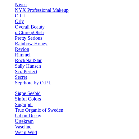
Nivea
NYX Professional Makeup
O.P.I.
Orly
Overall Beauty
piCture pOlish
Pretty Serious
Rainbow Honey
Revlon
Rimmel
RockNailStar
Sally Hansen
ScraPerfect
Secret
Seprhora by O.P.I.
Signe Seebid
Sinful Colors
Sugarpill
True Organic of Sweden
Urban Decay
Urtekram
Vaseline
Wet n Wild