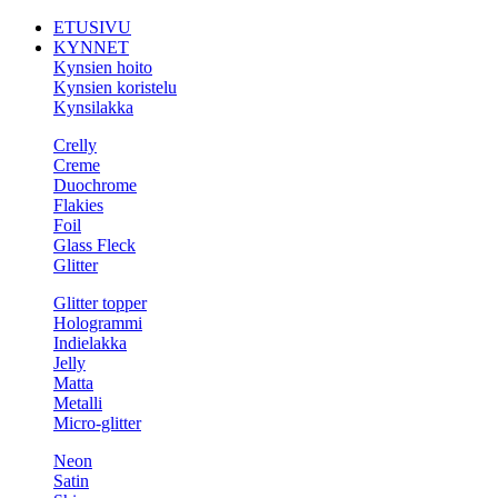
ETUSIVU
KYNNET
Kynsien hoito
Kynsien koristelu
Kynsilakka
Crelly
Creme
Duochrome
Flakies
Foil
Glass Fleck
Glitter
Glitter topper
Hologrammi
Indielakka
Jelly
Matta
Metalli
Micro-glitter
Neon
Satin