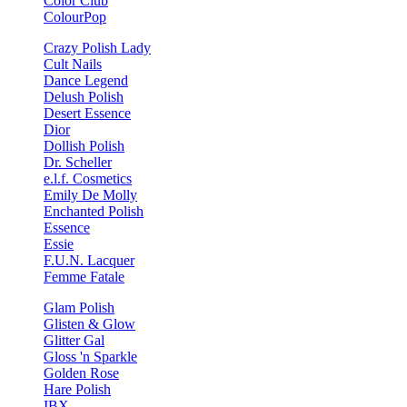
Color Club
ColourPop
Crazy Polish Lady
Cult Nails
Dance Legend
Delush Polish
Desert Essence
Dior
Dollish Polish
Dr. Scheller
e.l.f. Cosmetics
Emily De Molly
Enchanted Polish
Essence
Essie
F.U.N. Lacquer
Femme Fatale
Glam Polish
Glisten & Glow
Glitter Gal
Gloss 'n Sparkle
Golden Rose
Hare Polish
IBX