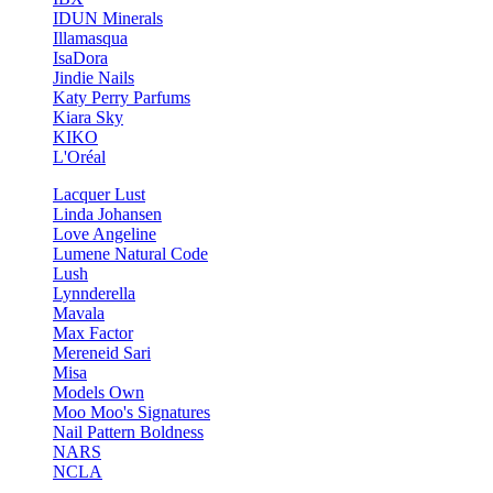
IDUN Minerals
Illamasqua
IsaDora
Jindie Nails
Katy Perry Parfums
Kiara Sky
KIKO
L'Oréal
Lacquer Lust
Linda Johansen
Love Angeline
Lumene Natural Code
Lush
Lynnderella
Mavala
Max Factor
Mereneid Sari
Misa
Models Own
Moo Moo's Signatures
Nail Pattern Boldness
NARS
NCLA