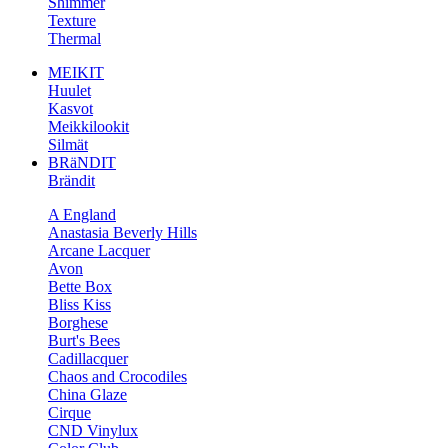
Shimmer
Texture
Thermal
MEIKIT
Huulet
Kasvot
Meikkilookit
Silmät
BRäNDIT
Brändit
A England
Anastasia Beverly Hills
Arcane Lacquer
Avon
Bette Box
Bliss Kiss
Borghese
Burt's Bees
Cadillacquer
Chaos and Crocodiles
China Glaze
Cirque
CND Vinylux