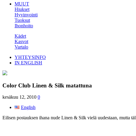
MUUT
Hiukset
Hyvinvointi
Tuoksut
Ihonhoito
Kädet
Kasvot
Vartalo
YHTEYSINFO
IN ENGLISH
Color Club Linen & Silk matattuna
kesäkuu 12, 2010
0
English
Eilisen postauksen ihana nude Linen & Silk vielä uudestaan, mutta täl