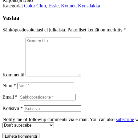
Kirjoittaja
RiaG
Kategoriat
Color Club
,
Essie
,
Kynnet
,
Kynsilakka
Vastaa
Sähköpostiosoitettasi ei julkaista.
Pakolliset kentät on merkitty
*
Kommentti
Nimi *
Email *
Kotisivu *
Notify me of followup comments via e-mail. You can also
subscribe
w