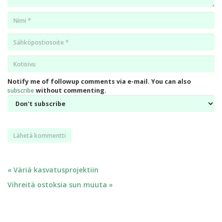
Nimi
*
Email
*
Kotisivu
*
Notify me of followup comments via e-mail. You can also
subscribe
without commenting.
Artikkelien
« Väriä kasvatusprojektiin
Vihreitä ostoksia sun muuta »
selaus