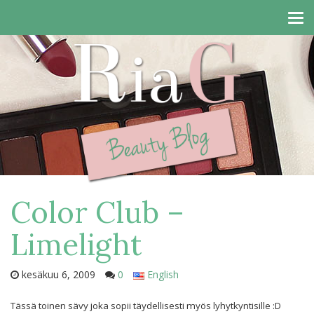
Tog
navi
Color Club –
Limelight
kesäkuu 6, 2009
0
English
Tässä toinen sävy joka sopii täydellisesti myös lyhytkyntisille :D