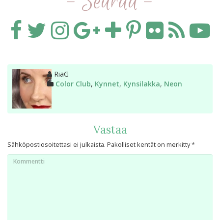
- Seuraa -
Kirjoittaja
RiaG
Kategoriat
Color Club
,
Kynnet
,
Kynsilakka
,
Neon
Vastaa
Sähköpostiosoitettasi ei julkaista.
Pakolliset kentät on merkitty
*
Kommentti