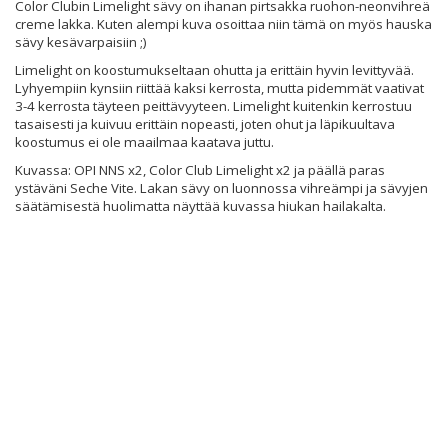
Color Clubin Limelight sävy on ihanan pirtsakka ruohon-neonvihreä
creme lakka. Kuten alempi kuva osoittaa niin tämä on myös hauska
sävy kesävarpaisiin ;)
Limelight on koostumukseltaan ohutta ja erittäin hyvin levittyvää.
Lyhyempiin kynsiin riittää kaksi kerrosta, mutta pidemmät vaativat
3-4 kerrosta täyteen peittävyyteen. Limelight kuitenkin kerrostuu
tasaisesti ja kuivuu erittäin nopeasti, joten ohut ja läpikuultava
koostumus ei ole maailmaa kaatava juttu.
Kuvassa: OPI NNS x2, Color Club Limelight x2 ja päällä paras
ystäväni Seche Vite. Lakan sävy on luonnossa vihreämpi ja sävyjen
säätämisestä huolimatta näyttää kuvassa hiukan hailakalta.