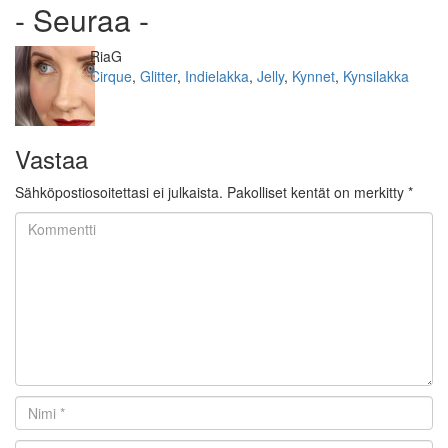
- Seuraa -
Kirjoittaja
RiaG
Kategoriat
Cirque
,
Glitter
,
Indielakka
,
Jelly
,
Kynnet
,
Kynsilakka
Vastaa
Sähköpostiosoitettasi ei julkaista.
Pakolliset kentät on merkitty
*
Kommentti
Nimi
*