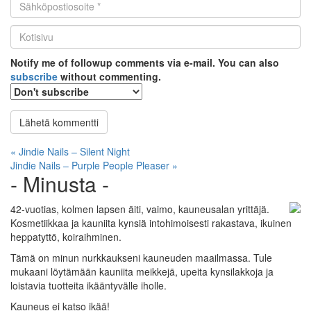
Email
*
Kotisivu
*
Notify me of followup comments via e-mail. You can also
subscribe
without commenting.
Artikkelien
« Jindie Nails – Silent Night
Jindie Nails – Purple People Pleaser »
selaus
- Minusta -
42-vuotias, kolmen lapsen äiti, vaimo, kauneusalan yrittäjä.
Kosmetiikkaa ja kauniita kynsiä intohimoisesti rakastava, ikuinen
heppatyttö, koiraihminen.
Tämä on minun nurkkaukseni kauneuden maailmassa. Tule
mukaani löytämään kauniita meikkejä, upeita kynsilakkoja ja
loistavia tuotteita ikääntyvälle iholle.
Kauneus ei katso ikää!