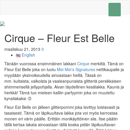
Toggle
navigati
Cirque – Fleur Est Belle
maaliskuu 21, 2013
0
English
Tänään vuorossa ensimmäinen lakkani
Cirque
merkiltä. Tämä on
Fleur Est Belle joka on luotu
Mei Mei’s Signatures
nettikaupalle ja
myydään yksinoikeudella ainoastaan heillä. Tässä on
mm. kultaista, valkoista ja vaaleanpunaista glitteriä persikkaisen
shimmerisellä jellypohjalla. Aivan täydellinen kesälakka. Kaunis ja
herkkä! Tämä tuo mieleen kalliin parfyymin joka on muutettu
kynsilakaksi :D
Fleur Est Belle on jälleen glitterpommi joka levittyy loistavasti ja
tasaisesti. Tämä on läpikuultava lakka jota voi myös kerrostaa
monen eri värin päälle. Erittäin monikäyttöinen siis. Itse päätin
tällä kertaa lakata ainoastaan tällä koska pidän läpikuultavan