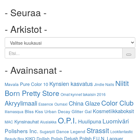
- Seuraa -
- Arkistot -
Etsi
- Avainsanat -
Niitit
Kynsien kasvatus
Pure Color 10
Mavala
Jindie Nails
Born Pretty Store
Omat kynnet takaisin 2016
Color Club
Akryylimaali
China Glaze
Essence
Oumaxi
Kosmetiikkaboksit
Bliss Kiss
Urban Decay
Glitter Gal
Illamasqua
O.P.I.
Luomiväri
Huulipuna
Kynsinauhat
MAC
Aluslakka
Strassit
Polishers Inc.
Dance Legend
Sugarpill
Lookfantastic
Delush Polish
F.U.N. Lacquer
KIKO
Dollish Polish
Beauty Box