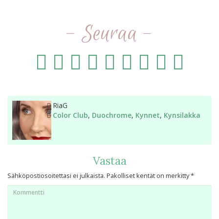
- Seuraa -
Kirjoittaja
RiaG
Kategoriat
Color Club
,
Duochrome
,
Kynnet
,
Kynsilakka
Vastaa
Sähköpostiosoitettasi ei julkaista.
Pakolliset kentät on merkitty
*
Kommentti