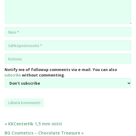
Nimi
*
Email
*
Kotisivu
*
Notify me of followup comments via e-mail. You can also
subscribe
without commenting.
Artikkelien
« KKCenterHk 1,5 mm niitit
BG Cosmetics – Chocolate Treasure »