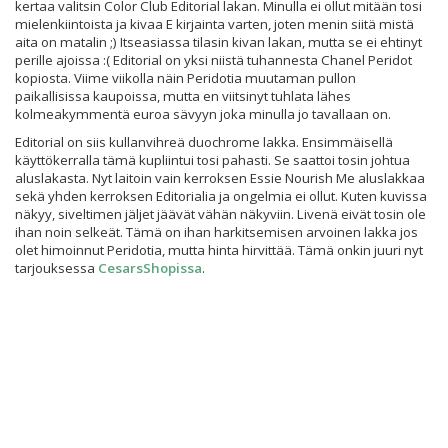
kertaa valitsin Color Club Editorial lakan. Minulla ei ollut mitään tosi
mielenkiintoista ja kivaa E kirjainta varten, joten menin siitä mistä
aita on matalin ;) Itseasiassa tilasin kivan lakan, mutta se ei ehtinyt
perille ajoissa :( Editorial on yksi niistä tuhannesta Chanel Peridot
kopiosta. Viime viikolla näin Peridotia muutaman pullon
paikallisissa kaupoissa, mutta en viitsinyt tuhlata lähes
kolmeakymmentä euroa sävyyn joka minulla jo tavallaan on.
Editorial on siis kullanvihreä duochrome lakka. Ensimmäisellä
käyttökerralla tämä kupliintui tosi pahasti. Se saattoi tosin johtua
aluslakasta. Nyt laitoin vain kerroksen Essie Nourish Me aluslakkaa
sekä yhden kerroksen Editorialia ja ongelmia ei ollut. Kuten kuvissa
näkyy, siveltimen jäljet jäävät vähän näkyviin. Livenä eivät tosin ole
ihan noin selkeät. Tämä on ihan harkitsemisen arvoinen lakka jos
olet himoinnut Peridotia, mutta hinta hirvittää. Tämä onkin juuri nyt
tarjouksessa
CesarsShopissa
.