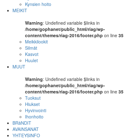
Kynsien hoito
MEIKIT
Warning
: Undefined variable $links in
/home/gophanet/public_html/riag/wp-
content/themes/riag-2016/footer.php
on line
35
Meikkilookit
Silmät
Kasvot
Huulet
MUUT
Warning
: Undefined variable $links in
/home/gophanet/public_html/riag/wp-
content/themes/riag-2016/footer.php
on line
35
Tuoksut
Hiukset
Hyvinvointi
Ihonhoito
BRäNDIT
AVAINSANAT
YHTEYSINFO