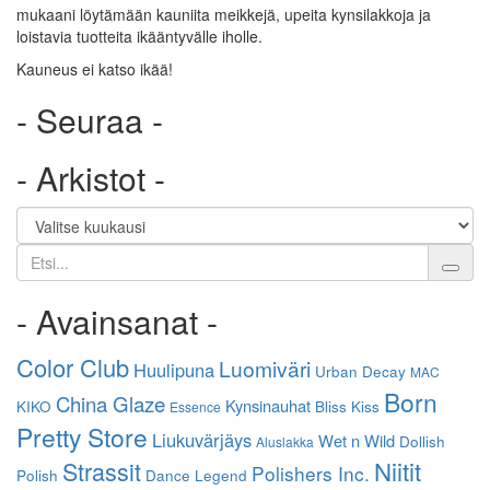
mukaani löytämään kauniita meikkejä, upeita kynsilakkoja ja
loistavia tuotteita ikääntyvälle iholle.
Kauneus ei katso ikää!
- Seuraa -
- Arkistot -
Etsi
- Avainsanat -
Color Club
Luomiväri
Huulipuna
Urban Decay
MAC
Born
China Glaze
Kynsinauhat
KIKO
Bliss Kiss
Essence
Pretty Store
Liukuvärjäys
Wet n Wild
Dollish
Aluslakka
Niitit
Strassit
Polishers Inc.
Polish
Dance Legend