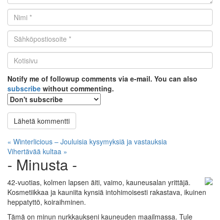
Nimi
*
Email
*
Kotisivu
*
Notify me of followup comments via e-mail. You can also
subscribe
without commenting.
Artikkelien
« Winterlicious – Jouluisia kysymyksiä ja vastauksia
Vihertävää kultaa »
selaus
- Minusta -
42-vuotias, kolmen lapsen äiti, vaimo, kauneusalan yrittäjä.
Kosmetiikkaa ja kauniita kynsiä intohimoisesti rakastava, ikuinen
heppatyttö, koiraihminen.
Tämä on minun nurkkaukseni kauneuden maailmassa. Tule