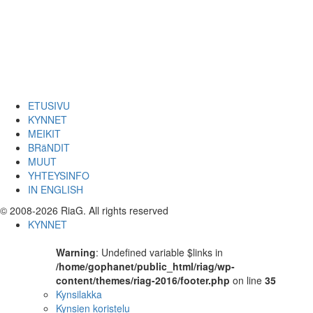
ETUSIVU
KYNNET
MEIKIT
BRäNDIT
MUUT
YHTEYSINFO
IN ENGLISH
© 2008-2026 RiaG. All rights reserved
KYNNET
Warning
: Undefined variable $links in
/home/gophanet/public_html/riag/wp-
content/themes/riag-2016/footer.php
on line
35
Kynsilakka
Kynsien koristelu