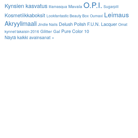
O.P.I.
Kynsien kasvatus
Mavala
Illamasqua
Sugarpill
Leimaus
Kosmetiikkaboksit
Lookfantastic Beauty Box
Oumaxi
Akryylimaali
Delush Polish
F.U.N. Lacquer
Jindie Nails
Omat
Pure Color 10
Glitter Gal
kynnet takaisin 2016
Näytä kaikki avainsanat »