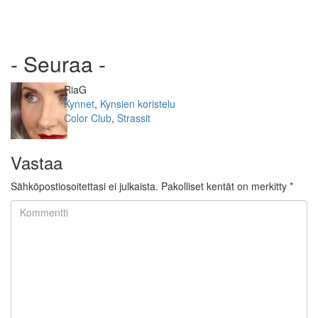
- Seuraa -
Kirjoittaja
RiaG
Kategoriat
Kynnet
,
Kynsien koristelu
Avainsanat
Color Club
,
Strassit
Vastaa
Sähköpostiosoitettasi ei julkaista.
Pakolliset kentät on merkitty
*
Kommentti