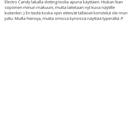
Electro Candy lakalla dotting toolia apuna käyttäen. Hiukan liian
söpöinen minun makuuni, mutta laitetaan nyt kuva näytille
kuitenkin ;) En tiedä koska opin etteivät tälläiset koristelut ole mun
juttu. Muilla hienoja, mutta omissa kynsissä näyttää typerältä :P