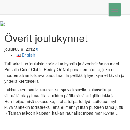
Toggle
navigati
Överit joulukynnet
joulukuu 6, 2012
0
English
Tuli kokeiltua jouluista koristelua kynsiin ja överiksihän se meni.
Pohjalla Color Clubin Reddy Or Not punainen creme, joka on
muuten aivan loistava laadultaan ja peittää lyhyet kynnet täysin jo
yhdellä kerroksella.
Lakkauksen päälle sutaisin raitoja valkoisella, kultaisella ja
vihreällä akryylimaalilla ja niiden päälle vielä eri glitterlakkoja.
Hoh-hoijaa mikä sekasotku, mutta tulipa tehtyä. Laitetaan nyt
kuva tännekin todisteeksi, että ei mennyt ihan putkeen tämä juttu
;) Tämän jälkeen kaipaan hiukan rauhallisempaa manikyyriä…