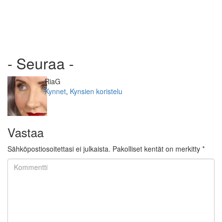
- Seuraa -
Kirjoittaja
RiaG
Kategoriat
Kynnet
,
Kynsien koristelu
Vastaa
Sähköpostiosoitettasi ei julkaista.
Pakolliset kentät on merkitty
*
Kommentti