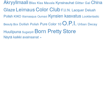
Akryylimaali
China
Kynsinauhat
Bliss Kiss
Mavala
Glitter Gal
Color Club
Leimaus
Glaze
F.U.N. Lacquer
Delush
Kynsien kasvatus
Polish
KIKO
Illamasqua
Oumaxi
Lookfantastic
O.P.I.
Pure Color 10
Dollish Polish
Urban Decay
Beauty Box
Born Pretty Store
Huulipuna
Sugarpill
Näytä kaikki avainsanat »