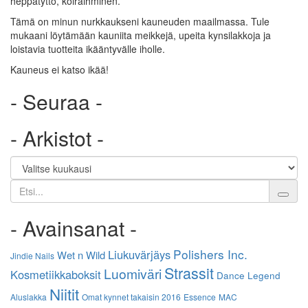
heppatyttö, koiraihminen.
Tämä on minun nurkkaukseni kauneuden maailmassa. Tule
mukaani löytämään kauniita meikkejä, upeita kynsilakkoja ja
loistavia tuotteita ikääntyvälle iholle.
Kauneus ei katso ikää!
- Seuraa -
- Arkistot -
Etsi
- Avainsanat -
Polishers Inc.
Liukuvärjäys
Wet n Wild
Jindie Nails
Strassit
Luomiväri
Kosmetiikkaboksit
Dance Legend
Niitit
Aluslakka
Omat kynnet takaisin 2016
Essence
MAC