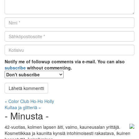
Nimi
*
Email
*
Kotisivu
*
Notify me of followup comments via e-mail. You can also
subscribe
without commenting.
Artikkelien
« Color Club Ho-Ho Holly
Kultaa ja glitteriä »
selaus
- Minusta -
42-vuotias, kolmen lapsen äiti, vaimo, kauneusalan yrittäjä.
Kosmetiikkaa ja kauniita kynsiä intohimoisesti rakastava, ikuinen