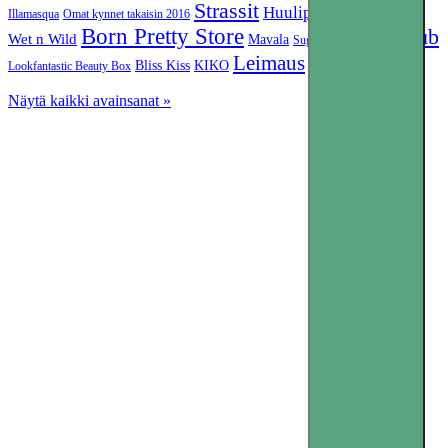
Strassit
Huulipuna
Dollish Polish
Illamasqua
Omat kynnet takaisin 2016
Born Pretty Store
Color Club
Wet n Wild
Mavala
Sugarpill
Niitit
Leimaus
Bliss Kiss
KIKO
Lookfantastic Beauty Box
Oumaxi
Näytä kaikki avainsanat »