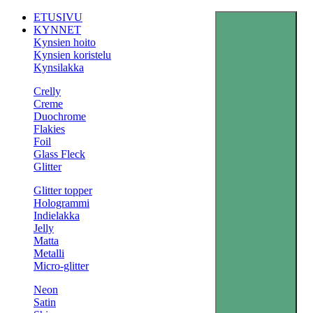
ETUSIVU
KYNNET
Kynsien hoito
Kynsien koristelu
Kynsilakka
Crelly
Creme
Duochrome
Flakies
Foil
Glass Fleck
Glitter
Glitter topper
Hologrammi
Indielakka
Jelly
Matta
Metalli
Micro-glitter
Neon
Satin