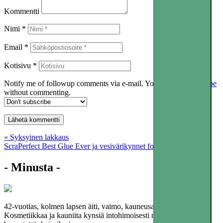
Kommentti
Nimi *
Email *
Kotisivu *
Notify me of followup comments via e-mail. You can also
subscribe
without commenting.
Artikkelien
« Syksyinen lakkaus
ScraPerfect Best Glue Ever ja vesivärikynnet foliolla »
selaus
- Minusta -
42-vuotias, kolmen lapsen äiti, vaimo, kauneusalan yrittäjä.
Kosmetiikkaa ja kauniita kynsiä intohimoisesti rakastava, ikuinen