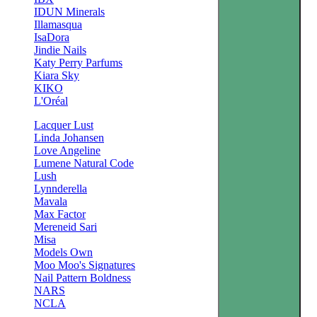
IDUN Minerals
Illamasqua
IsaDora
Jindie Nails
Katy Perry Parfums
Kiara Sky
KIKO
L'Oréal
Lacquer Lust
Linda Johansen
Love Angeline
Lumene Natural Code
Lush
Lynnderella
Mavala
Max Factor
Mereneid Sari
Misa
Models Own
Moo Moo's Signatures
Nail Pattern Boldness
NARS
NCLA