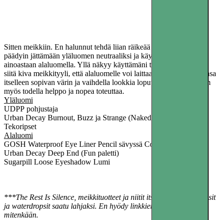
Sitten meikkiin. En halunnut tehdä liian räikeää meikkiä, joten
päädyin jättämään yläluomen neutraaliksi ja käyttämään turkoosia
ainoastaan alaluomella. Yllä näkyy käyttämäni tuotteet. Tämä on
siitä kiva meikkityyli, että alaluomelle voi laittaa lähes minkä tahansa
itselleen sopivan värin ja vaihdella lookkia loputtomasti. Meikki on
myös todella helppo ja nopea toteuttaa.
Yläluomi
UDPP pohjustaja
Urban Decay Burnout, Buzz ja Strange (Naked 3 palette)
Tekoripset
Alaluomi
GOSH Waterproof Eye Liner Pencil sävyssä Cool Mint
Urban Decay Deep End (Fun paletti)
Sugarpill Loose Eyeshadow Lumi
***The Rest Is Silence, meikkituotteet ja niitit itse ostamiani. Strassit
ja waterdropsit saatu lahjaksi. En hyödy linkkien klikkauksista
mitenkään.