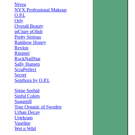
Nivea
NYX Professional Makeup
O.P.I.
Orly
Overall Beauty
piCture pOlish
Pretty Serious
Rainbow Honey
Revlon
Rimmel
RockNailStar
Sally Hansen
ScraPerfect
Secret
Seprhora by O.P.I.
Signe Seebid
Sinful Colors
Sugarpill
True Organic of Sweden
Urban Decay
Urtekram
Vaseline
Wet n Wild