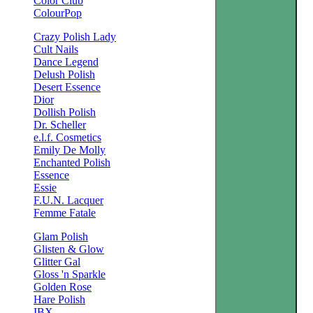
Color Club
ColourPop
Crazy Polish Lady
Cult Nails
Dance Legend
Delush Polish
Desert Essence
Dior
Dollish Polish
Dr. Scheller
e.l.f. Cosmetics
Emily De Molly
Enchanted Polish
Essence
Essie
F.U.N. Lacquer
Femme Fatale
Glam Polish
Glisten & Glow
Glitter Gal
Gloss 'n Sparkle
Golden Rose
Hare Polish
IBX