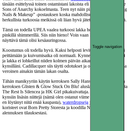
tänään esittelyssä toinen ostamistani lakoista eli The Rest Is Silence
Sons of Anarchy kokoelmasta. Teen nyt näin pian toisen ”Matching
Nails & Makeup” -postauksen koska mahdollisuus käyttää
herkullista turkoosia meikissä oli liian hyvä jätettäväksi käyttämättä.
Tämä on todella UPEA vaalea turkoosi lakka holo efektillä ja
pinkillä shimmerillä. Siis niin hieno! Voin vaan kuvitella kuinka
näyttävä tämä olisi kesäauringossa.
Toggle navigation
Koostumus oli todella hyvä. Kaksi helposti levittyvää kerrosta riitti
peittämään ja kuivumisaika oli normaali. Kynnet eivät värjäytyneet
ja lakka ei lohkeillut niiden kolmen päivän aikana kun lakkaus oli
kynsilläni. Cadillacquer siis täytti odotukset ja oli hyvän maineensa
veroinen ainakin tämän lakan osalta.
Tähän manikyyriin käytin kerroksen Sally Hansen Nail Rehabia ja
kerroksen Glisten & Glow Stuck On Blu! aluslakkaa, kaksi kerrosta
The Rest Is Silencea ja HK Girl pikakuivattaja. Nimettömien
kynsiin lisäsin niittejä (nämä olen ostanut viime vuoden puolella ja
en löytänyt niitä enää kaupasta),
waterdropseja
ja
strasseja
. Kaikki
koristeet ovat Born Pretty Storesta ja koodilla NZL91 saat -10%
alennuksen tilauksestasi.