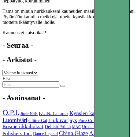
heppatyttö, koiraihminen.
Tämä on minun nurkkaukseni kauneuden maailmassa. Tule mukaani
löytämään kauniita meikkejä, upeita kynsilakkoja ja loistavia
tuotteita ikääntyvälle iholle.
Kauneus ei katso ikää!
- Seuraa -
- Arkistot -
Etsi
- Avainsanat -
O.P.I.
Kynsien kasvatus
F.U.N. Lacquer
Jindie Nails
Aluslakka
Luomiväri
Liukuvärjäys
Pure Color 10
Kynsinauhat
Glitter Gal
Kosmetiikkaboksit
Delush Polish
Urban Decay
MAC
Essence
Akryylimaali
China Glaze
Polishers Inc.
Dance Legend