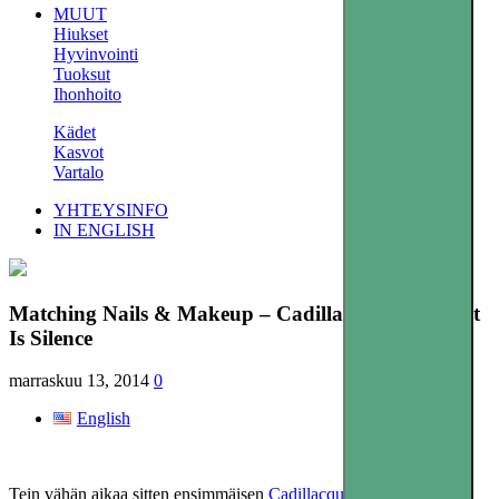
MUUT
Hiukset
Hyvinvointi
Tuoksut
Ihonhoito
Kädet
Kasvot
Vartalo
YHTEYSINFO
IN ENGLISH
Matching Nails & Makeup – Cadillacquer The Rest
Is Silence
marraskuu 13, 2014
0
English
Tein vähän aikaa sitten ensimmäisen
Cadillacquer
tilaukseni ja