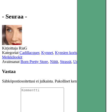
- Seuraa -
Kirjoittaja
RiaG
Kategoriat
Cadillacquer
,
Kynnet
,
Kynsien koristelu
,
Meikit
,
Meikkilookit
Avainsanat
Born Pretty Store
,
Niitit
,
Strassit
,
Urban Decay
Vastaa
Sähköpostiosoitettasi ei julkaista.
Pakolliset kentät on merkitty
*