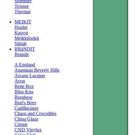
Shimmer
Texture
Thermal
MEIKIT
Huulet
Kasvot
Meikkilookit
Silmät
BRäNDIT
Brändit
A England
Anastasia Beverly Hills
Arcane Lacquer
Avon
Bette Box
Bliss Kiss
Borghese
Burt's Bees
Cadillacquer
Chaos and Crocodiles
China Glaze
Cirque
CND Vinylux