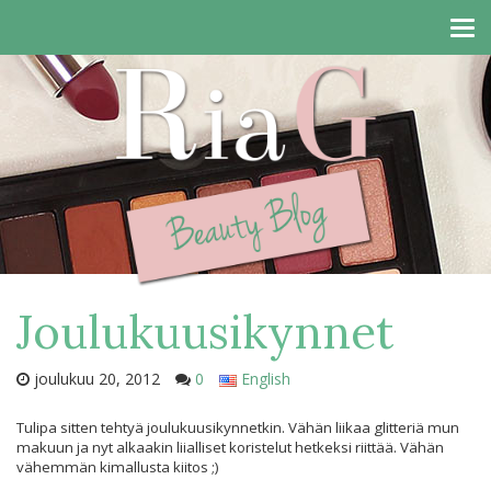
Tog
navi
Joulukuusikynnet
joulukuu 20, 2012
0
English
Tulipa sitten tehtyä joulukuusikynnetkin. Vähän liikaa glitteriä mun
makuun ja nyt alkaakin liialliset koristelut hetkeksi riittää. Vähän
vähemmän kimallusta kiitos ;)