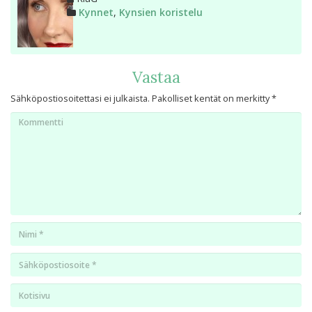
Kategoriat
Kynnet
,
Kynsien koristelu
Vastaa
Sähköpostiosoitettasi ei julkaista.
Pakolliset kentät on merkitty
*
Kommentti
Nimi
*
Email
*
Kotisivu
*