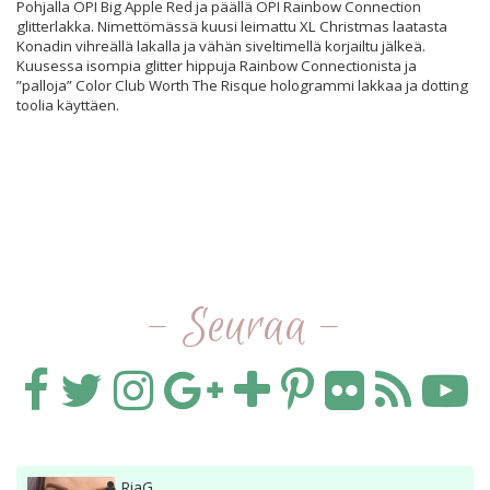
Pohjalla OPI Big Apple Red ja päällä OPI Rainbow Connection
glitterlakka. Nimettömässä kuusi leimattu XL Christmas laatasta
Konadin vihreällä lakalla ja vähän siveltimellä korjailtu jälkeä.
Kuusessa isompia glitter hippuja Rainbow Connectionista ja
”palloja” Color Club Worth The Risque hologrammi lakkaa ja dotting
toolia käyttäen.
- Seuraa -
Kirjoittaja
RiaG