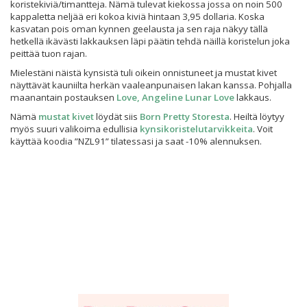
koristekiviä/timantteja. Nämä tulevat kiekossa jossa on noin 500
kappaletta neljää eri kokoa kiviä hintaan 3,95 dollaria. Koska
kasvatan pois oman kynnen geelausta ja sen raja näkyy tällä
hetkellä ikävästi lakkauksen läpi päätin tehdä näillä koristelun joka
peittää tuon rajan.
Mielestäni näistä kynsistä tuli oikein onnistuneet ja mustat kivet
näyttävät kauniilta herkän vaaleanpunaisen lakan kanssa. Pohjalla
maanantain postauksen
Love, Angeline Lunar Love
lakkaus.
Nämä
mustat kivet
löydät siis
Born Pretty Storesta
. Heiltä löytyy
myös suuri valikoima edullisia
kynsikoristelutarvikkeita
. Voit
käyttää koodia ”NZL91” tilatessasi ja saat -10% alennuksen.