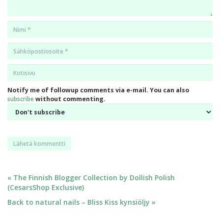
Nimi
*
Email
*
Kotisivu
*
Notify me of followup comments via e-mail. You can also
subscribe
without commenting.
Artikkelien
« The Finnish Blogger Collection by Dollish Polish
(CesarsShop Exclusive)
selaus
Back to natural nails – Bliss Kiss kynsiöljy »