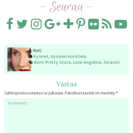
- Seuraa -
Kirjoittaja
RiaG
Kategoriat
Kynnet
,
Kynsien koristelu
Avainsanat
Born Pretty Store
,
Love Angeline
,
Strassit
Vastaa
Sähköpostiosoitettasi ei julkaista.
Pakolliset kentät on merkitty
*
Kommentti