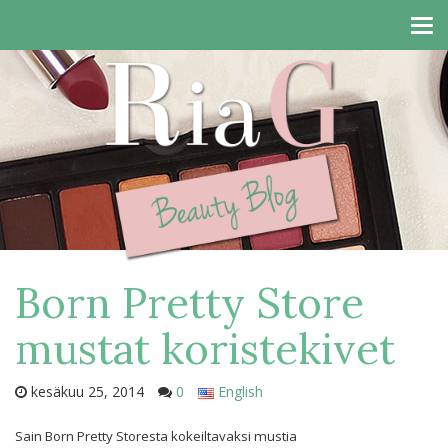
Tog
navi
Born Pretty Store
mustat koristekivet
kesäkuu 25, 2014
0
English
Sain Born Pretty Storesta kokeiltavaksi mustia