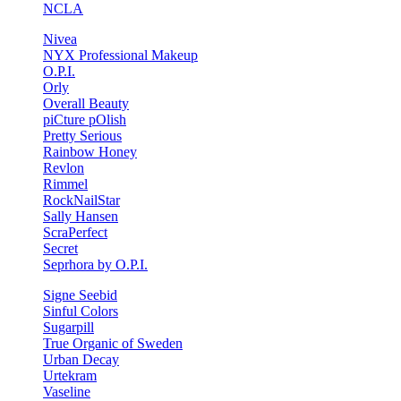
NCLA
Nivea
NYX Professional Makeup
O.P.I.
Orly
Overall Beauty
piCture pOlish
Pretty Serious
Rainbow Honey
Revlon
Rimmel
RockNailStar
Sally Hansen
ScraPerfect
Secret
Seprhora by O.P.I.
Signe Seebid
Sinful Colors
Sugarpill
True Organic of Sweden
Urban Decay
Urtekram
Vaseline