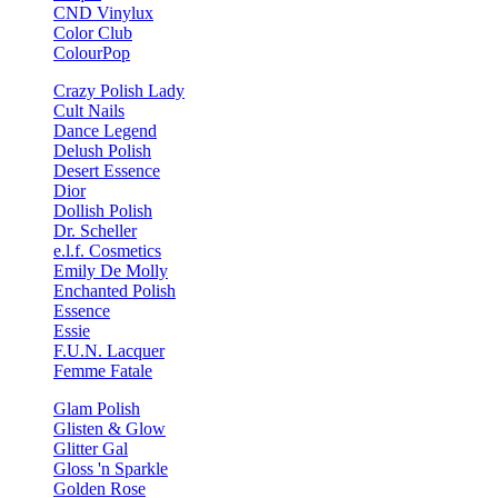
CND Vinylux
Color Club
ColourPop
Crazy Polish Lady
Cult Nails
Dance Legend
Delush Polish
Desert Essence
Dior
Dollish Polish
Dr. Scheller
e.l.f. Cosmetics
Emily De Molly
Enchanted Polish
Essence
Essie
F.U.N. Lacquer
Femme Fatale
Glam Polish
Glisten & Glow
Glitter Gal
Gloss 'n Sparkle
Golden Rose