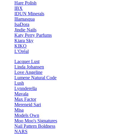
Hare Polish
IBX
IDUN Minerals
Illamasqua
IsaDora
Jindie Nails
Katy Perry Parfums
Kiara Sky
KIKO
L'Oréal
Lacquer Lust
Linda Johansen
Love Angeline
Lumene Natural Code
Lush
Lynnderella
Mavala
Max Factor
Mereneid Sari
Misa
Models Own
Moo Moo's Signatures
Nail Pattern Boldness
NARS