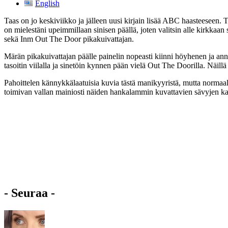
English
Taas on jo keskiviikko ja jälleen uusi kirjain lisää ABC haasteeseen. 
on mielestäni upeimmillaan sinisen päällä, joten valitsin alle kirkkaa
sekä Inm Out The Door pikakuivattajan.
Märän pikakuivattajan päälle painelin nopeasti kiinni höyhenen ja ann
tasoitin viilalla ja sinetöin kynnen pään vielä Out The Doorilla. Näill
Pahoittelen kännykkälaatuisia kuvia tästä manikyyristä, mutta normaa
toimivan vallan mainiosti näiden hankalammin kuvattavien sävyjen ka
- Seuraa -