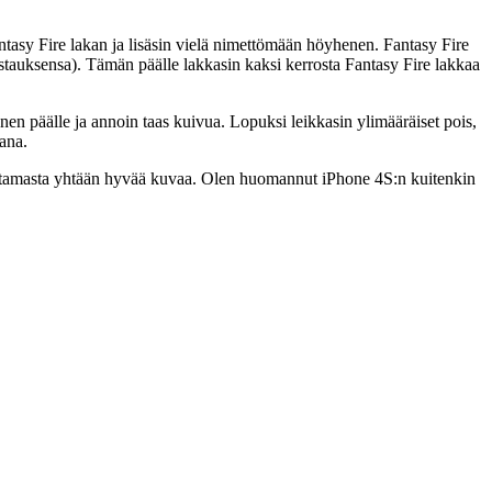
antasy Fire lakan ja lisäsin vielä nimettömään höyhenen. Fantasy Fire
ostauksensa). Tämän päälle lakkasin kaksi kerrosta Fantasy Fire lakkaa
en päälle ja annoin taas kuivua. Lopuksi leikkasin ylimääräiset pois,
mana.
i ottamasta yhtään hyvää kuvaa. Olen huomannut iPhone 4S:n kuitenkin