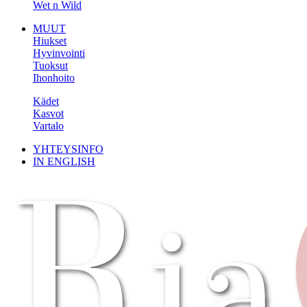
Wet n Wild
MUUT
Hiukset
Hyvinvointi
Tuoksut
Ihonhoito
Kädet
Kasvot
Vartalo
YHTEYSINFO
IN ENGLISH