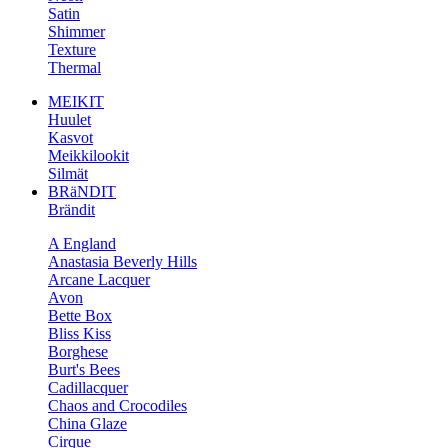
Satin
Shimmer
Texture
Thermal
MEIKIT
Huulet
Kasvot
Meikkilookit
Silmät
BRäNDIT
Brändit
A England
Anastasia Beverly Hills
Arcane Lacquer
Avon
Bette Box
Bliss Kiss
Borghese
Burt's Bees
Cadillacquer
Chaos and Crocodiles
China Glaze
Cirque