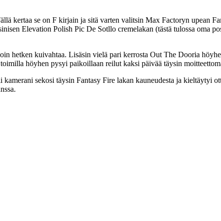
Tällä kertaa se on F kirjain ja sitä varten valitsin Max Factoryn upean F
n sinisen Elevation Polish Pic De Sotllo cremelakan (tästä tulossa oma p
oin hetken kuivahtaa. Lisäsin vielä pari kerrosta Out The Dooria höyhen
ä toimilla höyhen pysyi paikoillaan reilut kaksi päivää täysin moitteetto
li kamerani sekosi täysin Fantasy Fire lakan kauneudesta ja kieltäyty
nssa.