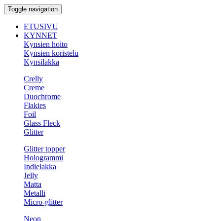
Toggle navigation
ETUSIVU
KYNNET
Kynsien hoito
Kynsien koristelu
Kynsilakka
Crelly
Creme
Duochrome
Flakies
Foil
Glass Fleck
Glitter
Glitter topper
Hologrammi
Indielakka
Jelly
Matta
Metalli
Micro-glitter
Neon