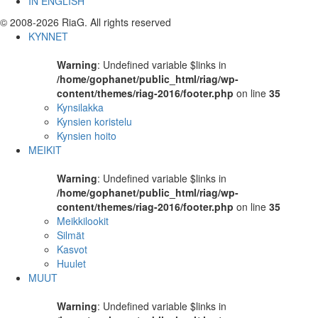
IN ENGLISH
© 2008-2026 RiaG. All rights reserved
KYNNET
Warning
: Undefined variable $links in
/home/gophanet/public_html/riag/wp-
content/themes/riag-2016/footer.php
on line
35
Kynsilakka
Kynsien koristelu
Kynsien hoito
MEIKIT
Warning
: Undefined variable $links in
/home/gophanet/public_html/riag/wp-
content/themes/riag-2016/footer.php
on line
35
Meikkilookit
Silmät
Kasvot
Huulet
MUUT
Warning
: Undefined variable $links in