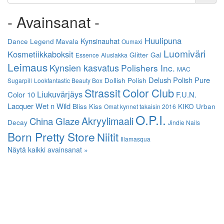
- Avainsanat -
Huulipuna
Kynsinauhat
Dance Legend
Mavala
Oumaxi
Luomiväri
Kosmetiikkaboksit
Glitter Gal
Essence
Aluslakka
Leimaus
Kynsien kasvatus
Polishers Inc.
MAC
Delush Polish
Pure
Dollish Polish
Sugarpill
Lookfantastic Beauty Box
Strassit
Color Club
Liukuvärjäys
Color 10
F.U.N.
Lacquer
Wet n Wild
Bliss Kiss
KIKO
Urban
Omat kynnet takaisin 2016
O.P.I.
Akryylimaali
China Glaze
Decay
Jindie Nails
Born Pretty Store
Niitit
Illamasqua
Näytä kaikki avainsanat »