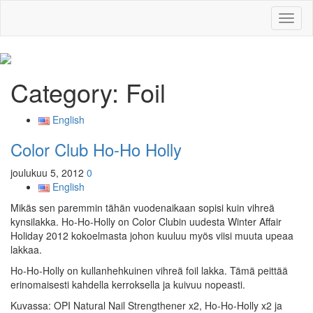
Toggl
naviga
Category:
Foil
English
Color Club Ho-Ho Holly
joulukuu 5, 2012
0
English
Mikäs sen paremmin tähän vuodenaikaan sopisi kuin vihreä
kynsilakka. Ho-Ho-Holly on Color Clubin uudesta Winter Affair
Holiday 2012 kokoelmasta johon kuuluu myös viisi muuta upeaa
lakkaa.
Ho-Ho-Holly on kullanhehkuinen vihreä foil lakka. Tämä peittää
erinomaisesti kahdella kerroksella ja kuivuu nopeasti.
Kuvassa: OPI Natural Nail S
trengthener x2, Ho-Ho-Holly x2 ja