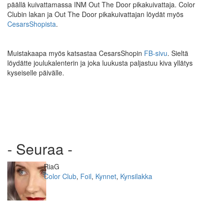
päällä kuivattamassa INM Out The Door pikakuivattaja. Color
Clubin lakan ja Out The Door pikakuivattajan löydät myös
CesarsShopista
.
Muistakaapa myös katsastaa CesarsShopin
FB-sivu
. Sieltä
löydätte joulukalenterin ja joka luukusta paljastuu kiva yllätys
kyseiselle päivälle.
- Seuraa -
Kirjoittaja
RiaG
Kategoriat
Color Club
,
Foil
,
Kynnet
,
Kynsilakka