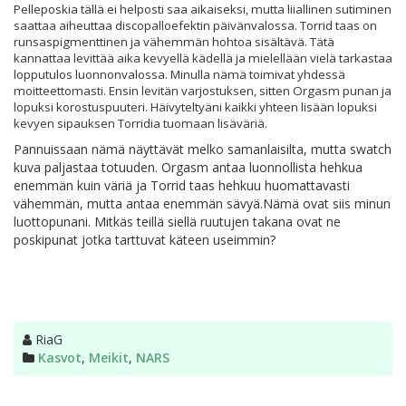
Pelleposkia tällä ei helposti saa aikaiseksi, mutta liiallinen sutiminen
saattaa aiheuttaa discopalloefektin päivänvalossa. Torrid taas on
runsaspigmenttinen ja vähemmän hohtoa sisältävä. Tätä
kannattaa levittää aika kevyellä kädellä ja mielellään vielä tarkastaa
lopputulos luonnonvalossa. Minulla nämä toimivat yhdessä
moitteettomasti. Ensin levitän varjostuksen, sitten Orgasm punan ja
lopuksi korostuspuuteri. Häivyteltyäni kaikki yhteen lisään lopuksi
kevyen sipauksen Torridia tuomaan lisäväriä.
Pannuissaan nämä näyttävät melko samanlaisilta, mutta swatch
kuva paljastaa totuuden. Orgasm antaa luonnollista hehkua
enemmän kuin väriä ja Torrid taas hehkuu huomattavasti
vähemmän, mutta antaa enemmän sävyä.Nämä ovat siis minun
luottopunani. Mitkäs teillä siellä ruutujen takana ovat ne
poskipunat jotka tarttuvat käteen useimmin?
Kirjoittaja
RiaG
Kategoriat
Kasvot
,
Meikit
,
NARS