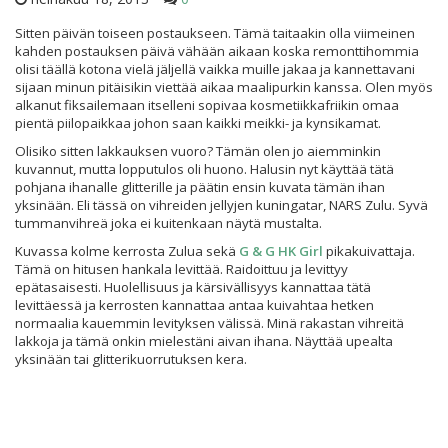
Sitten päivän toiseen postaukseen. Tämä taitaakin olla viimeinen
kahden postauksen päivä vähään aikaan koska remonttihommia
olisi täällä kotona vielä jäljellä vaikka muille jakaa ja kannettavani
sijaan minun pitäisikin viettää aikaa maalipurkin kanssa. Olen myös
alkanut fiksailemaan itselleni sopivaa kosmetiikkafriikin omaa
pientä piilopaikkaa johon saan kaikki meikki- ja kynsikamat.
Olisiko sitten lakkauksen vuoro? Tämän olen jo aiemminkin
kuvannut, mutta lopputulos oli huono. Halusin nyt käyttää tätä
pohjana ihanalle glitterille ja päätin ensin kuvata tämän ihan
yksinään. Eli tässä on vihreiden jellyjen kuningatar, NARS Zulu. Syvä
tummanvihreä joka ei kuitenkaan näytä mustalta.
Kuvassa kolme kerrosta Zulua sekä
G & G HK Girl
pikakuivattaja.
Tämä on hitusen hankala levittää. Raidoittuu ja levittyy
epätasaisesti. Huolellisuus ja kärsivällisyys kannattaa tätä
levittäessä ja kerrosten kannattaa antaa kuivahtaa hetken
normaalia kauemmin levityksen välissä. Minä rakastan vihreitä
lakkoja ja tämä onkin mielestäni aivan ihana. Näyttää upealta
yksinään tai glitterikuorrutuksen kera.