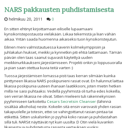
NARS pakkausten puhdistamisesta
helmikuu 20, 2011
0
En sitten ehtinyt kirjoittamaan eiliselle lupaamaani
kynsikoristepostausta vieläkään. Liikaa tekemistä ja liian vähän
aikaa. Yritän saada huomenna aikaiseksi tuon kynsikoristejutun.
Eilinen meni valmistautuessa kaverin kolmekymppisiin ja
juhlakalun hiukset, meikki ja kynnetkin piti ehtiä laittamaan. Tämän
päivän olen taas saanut sujuvasti käytettyä uuden
meikkinurkkaukseni järjestämiseen. Projekti onkin jo loppusuoralla
ja pian saan otettua kuvia teitä varten :)
Tuossa järjestämisen lomassa pisti taas kerran silmään kuinka
pinttyneen likaisia NARS poskipunieni rasiat ovat. En halunnut laittaa
likaisia poskipunia uuteen ihanaan laatikkooni, joten mietin hetken
millä ne saisi puhtaaksi. Vedellä pyyhimistä oli turha edes kokeilla,
sen verran likaisia ne olivat. Sitten mieleeni tuli rakennekynsien
pyyhimiseen tarkoitettu
Cesars Secretsin Cleanser
(lähinnä
sisältää alkoholia) neste. Kokeilin sitä ensin varovasti yhden rasian
takapuolelle ja totesin, ettei se vahingoittanut rasian pintaa tai
etikettiä. Sitten uskalsinkin jo pyyhiä koko rasian ja puhdastahan
sillä tuli. NARSit näyttävät nyt kuin uusilta :D Otin vielä kuvankin
likaisesta ja puhdistetusta rasiasta vertauksen vuoksi.