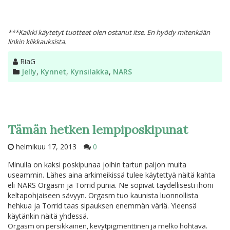
***Kaikki käytetyt tuotteet olen ostanut itse. En hyödy mitenkään
linkin klikkauksista.
Kirjoittaja
RiaG
Kategoriat
Jelly
,
Kynnet
,
Kynsilakka
,
NARS
Tämän hetken lempiposkipunat
helmikuu 17, 2013
0
Minulla on kaksi poskipunaa joihin tartun paljon muita
useammin. Lähes aina arkimeikissä tulee käytettyä näitä kahta
eli NARS Orgasm ja Torrid punia. Ne sopivat täydellisesti ihoni
keltapohjaiseen sävyyn. Orgasm tuo kaunista luonnollista
hehkua ja Torrid taas sipauksen enemmän väriä. Yleensä
käytänkin näitä yhdessä.
Orgasm on persikkainen, kevytpigmenttinen ja melko hohtava.