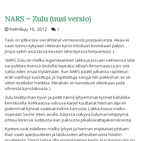
NARS – Zulu (uusi versio)
helmikuu 19, 2012
0
Taas on pitkä tovi vierähtänyt viimeisestä postauksesta. Aikaa ei
vaan tunnu nykyään riittävän kynsi-intoiluun kovinkaan paljon.
Jospa sekin asia tässä kevään lähestyessä korjaantuisi :)
NARS Zulu on melko legendaarinen lakka ja jossain vaiheessa siitä
sai pulittaa itsensä (todella) kipeäksi eBayn ihmemaassa jos sitä
sattui edes enää löytämään. Kun NARS päätti julkaista rajoitetun
erän vanhoja suosittuja, jo lopetettuja sävyjä niin pakkohan se oli
sitten itsellekin hankkia. Minähän en tunnetusti ollenkaan pidä
vihreistä kynsilakoista ;)
Zulu levittyi ihan hyvin ja peitti nämä lyhyemmät kynnet kahdella
kerroksella. Kirkkaassa valossa kärjet kuultavat hieman läpi eli
pidemmät kynnet vaativat kolme kerrosta. Lakka kuivui melko
nopeasti Seche Viten avulla. Kärjissä näkyvä kuluma/vetäytymä
johtuu kiiressä suditusta liian paksusta pikakuivattajakerroksesta.
Kynteni ovat edelleen melko lyhyet ja hieman eripituiset johtuen
ihan vaan ajanpuutteen ja laiskuuden aiheuttamasta hoidon
puutteesta. Tämä taitaa olla ensimmäinen kerta, kun kynsissäni on